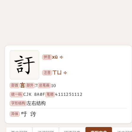
拼音
xū
注音
ㄒㄩ
言
部首
部外
总笔画
7
10
统一码
CJK 8A0F
笔顺
4111251112
字形结构
左右结构
异体