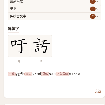
1
秦系简牍
1
隶书
2
传抄古文字
异体字
吁
𧥦
五笔
ygfh
仓颉
yrmd
郑码
sad
四角号码
01640
反馈