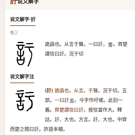
訏
说文解字
说文解字·訏
卷三
詭譌也。从言于聲。一曰訏，
。齊楚
𧪰
謂信曰訏。況于切
说文解字注
(訏)
詭譌也。从言。于聲。
況于切。五
部。
一曰訏
。
今字作吁嗟。此别一
𦎍
義。
齊楚謂信曰訏。
按信當作大。釋
詁。訏、大也。方言。訏、大也。中齊
西楚之閒曰訏。許語本楊。