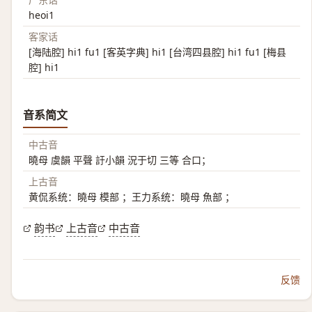
heoi1
客家话
[海陆腔] hi1 fu1 [客英字典] hi1 [台湾四县腔] hi1 fu1 [梅县
腔] hi1
音系简文
中古音
曉母 虞韻 平聲 訏小韻 況于切 三等 合口；
上古音
黄侃系统：曉母 模部 ；王力系统：曉母 魚部 ；
韵书
上古音
中古音
反馈