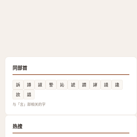
同部首
訴
譐
諔
謺
訫
諕
讇
誟
諓
䜛
䚺
誯
与「言」部相关的字
热搜