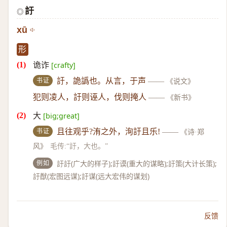
訏
◎
xū
形
诡诈
[crafty]
书证
訏，詭譌也。从言，于声
——
《说文》
犯则凌人，訏则诬人，伐则掩人
——
《新书》
大
[big;great]
书证
且往观乎?洧之外，洵訏且乐!
——
《诗·郑
风》
毛传:“訏，大也。”
例如
訏訏(广大的样子);訏谟(重大的谋略);訏策(大计长策);
訏猷(宏图远谋);訏谋(远大宏伟的谋划)
反馈