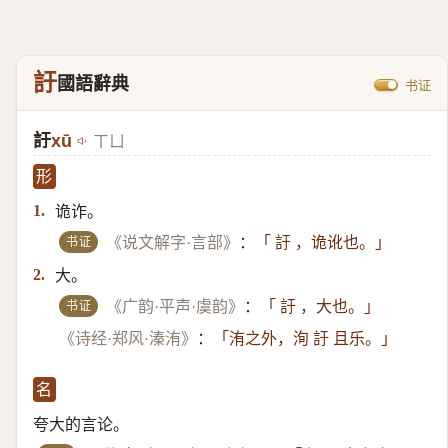
訏
國語辭典
书证
訏
xū
ㄒㄩ
形
诡诈。
1.
书证
《说文解字·言部》
：
「 訏 ，诡讹也。」
大。
2.
书证
《广韵·平声·虞韵》
：
「 訏 ，大也。」
《诗经·郑风·溱洧》
：
「洧之外，洵 訏 且乐。」
名
夸大的言论。