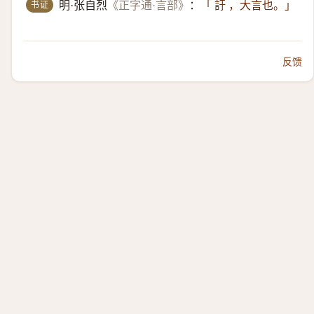
书证
明·张自烈
《正字通·言部》
：
「 訏 ，大言也。」
反馈