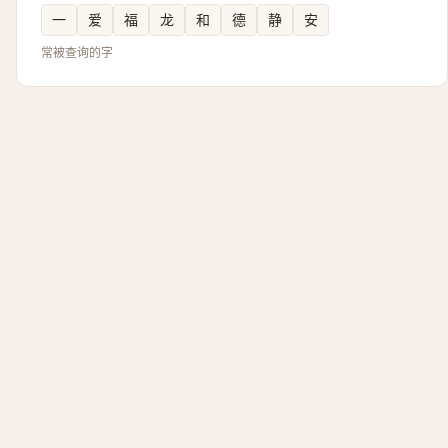
一
爱
福
龙
和
德
静
安
常被查询的字