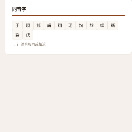
同音字
于
暊
鄦
諿
蛡
珝
㶷
墟
幁
蝑
諝
戌
与 訏 读音相同或相近