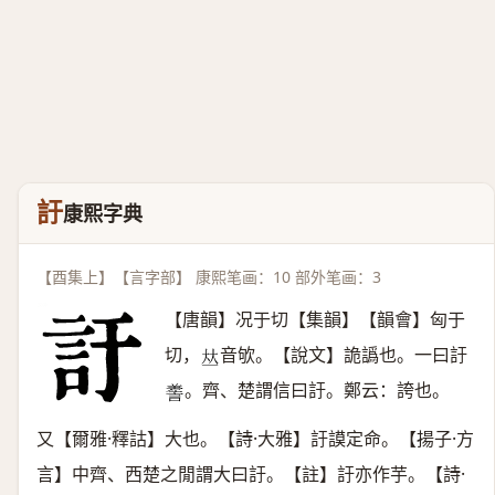
訏
康熙字典
【酉集上】【言字部】 康熙笔画：10 部外笔画：3
【唐韻】况于切【集韻】【韻會】匈于
切，
音欨。【說文】詭譌也。一曰訏
𠀤
。齊、楚謂信曰訏。鄭云：誇也。
𧪰
又【爾雅·釋詁】大也。【詩·大雅】訏謨定命。【揚子·方
言】中齊、西楚之閒謂大曰訏。【註】訏亦作芋。【詩·