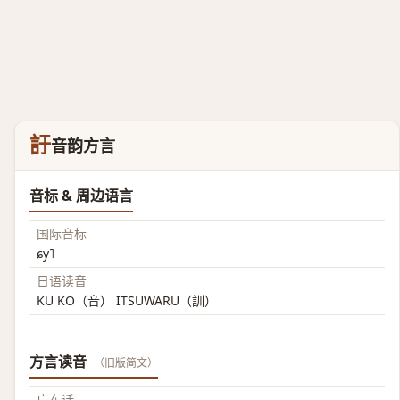
訏
音韵方言
音标 & 周边语言
国际音标
ɕy˥
日语读音
KU KO（音） ITSUWARU（訓）
方言读音
（旧版简文）
广东话