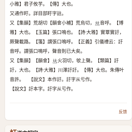
小雅】君子攸芋。【傳】大也。
又通作盱。詳目部盱字註。
又【集韻】荒胡切【韻會小補】荒烏切，
音呼。【博
𠀤
雅】大也。【玉篇】張口鳴也。【詩·大雅】實覃實訏，
厥聲載路。【箋】謂張口鳴呼。【正義】引儀禮云：訏
音呼。謂張口鳴呼，聲音則已大矣。
又【集韻】【韻會】
火羽切，欨上聲。【類篇】訏
𠀤
訏，大也。【詩·大雅】川澤訏訏。【傳】大也。朱傳叶
音許。 【說文】本作訏。訏字从亏作。
【說文】訏本字。訏字从亏作。
反馈