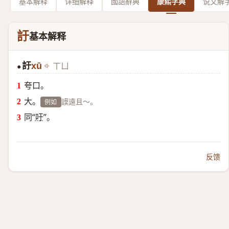
基本解释
详细解释
國語辭典
康熙字典
说文解
訏
基本解释
訏
xū
ㄒㄩ
●
夸口。
大。
謨遠且～。
例如
同“
吁
”。
反馈