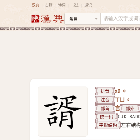
汉典
古籍
诗词
书法
通识
|
|
|
|
拼音
xū
注音
ㄒㄩ
部首
言
部外
统一码
CJK 8AD
字形结构
左右结