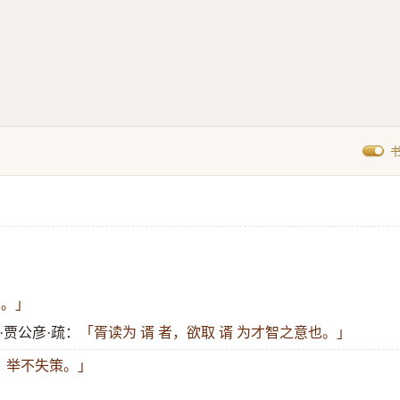
也。」
·贾公彦·疏：
「胥读为 谞 者，欲取 谞 为才智之意也。」
 ，举不失策。」