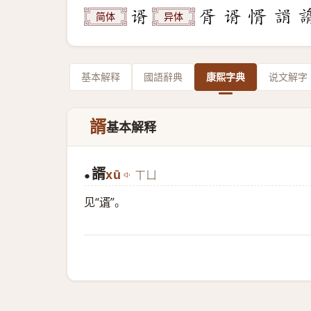
简体
异体
基本解释
國語辭典
康熙字典
说文解字
諝
基本解释
諝
xū
ㄒㄩ
●
见“
谞
”。