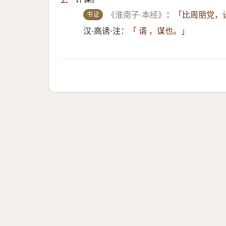
2.
书证
《淮南子·本经》
：
「比周朋党，设
汉·高诱·注：
「 谞 ，谋也。」