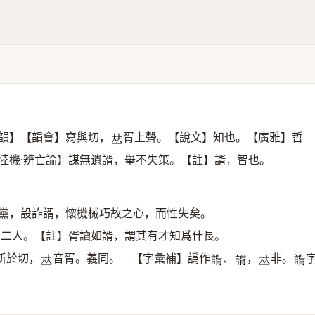
韻】【韻會】寫與切，
胥上聲。【說文】知也。【廣雅】哲
𠀤
陸機·辨亡論】謀無遺諝，舉不失策。【註】諝，智也。
朋黨，設詐諝，懷機械巧故之心，而性失矣。
有二人。【註】胥讀如諝，謂其有才知爲什長。
新於切，
音胥。義同。 【字彙補】譌作
、
，
非。
𠀤
𧩑
𧫐
𠀤
𧩑