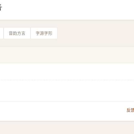
音韵方言
字源字形
反