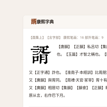
諝
康熙字典
【酉集上】【言字部】 康熙笔画：16 部外笔画：9
【唐韻】【正韻】私呂切【集
也。【玉篇】才智之稱也。【
又【正字通】詐也。【淮南子·本經訓】比周
又【廣韻】與胥同。【周禮·天官·冢宰】胥十
又【廣韻】相居切【集韻】【韻會】【正韻】
原从言，右作巴下月。