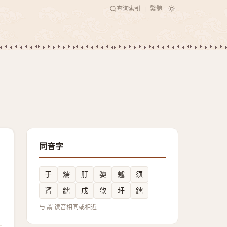
查询索引
繁體
|
同音字
于
燸
䏏
嬃
魖
须
谞
繻
戌
㰭
圩
鑐
与 諝 读音相同或相近