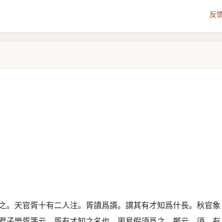
反
之。天官胥十有二人注。胥讀爲諝。謂其有才知爲什長。秋官象
君子樂胥箋云。胥有才知之名也。周易假須爲之。鄭云。須、有