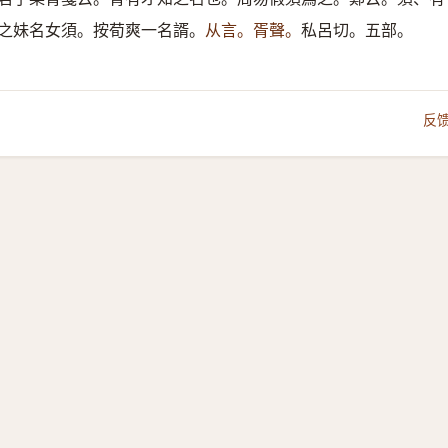
之妹名女須。按荀爽一名諝。
从言。胥聲。
私呂切。五部。
反