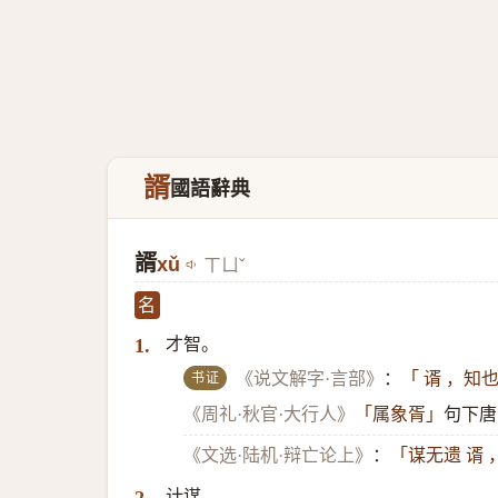
諝
國語辭典
諝
xǔ
ㄒㄩˇ
名
才智。
1.
书证
《说文解字·言部》
：
「 谞 ，知
《周礼·秋官·大行人》
「属象胥」
句下唐
《文选·陆机·辩亡论上》
：
「谋无遗 谞
计谋。