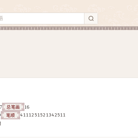
总笔画
7
16
笔顺
D
4111251521342511
构