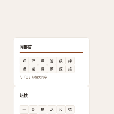
同部首
誆
謘
譯
䛓
訯
訷
讙
謝
譧
䜕
諲
䛝
与「言」部相关的字
热搜
一
爱
福
龙
和
德