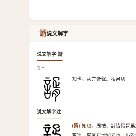
諝
说文解字
说文解字·諝
卷三
知也。从言胥聲。私呂切
说文解字注
(諝)
知也。
周禮、詩皆假胥爲
胥注。胥其有才知者也。小雅