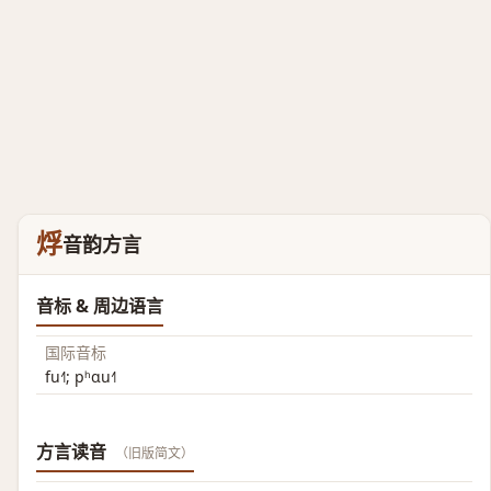
烰
音韵方言
音标 & 周边语言
国际音标
fu˧˥; pʰɑu˧˥
方言读音
（旧版简文）