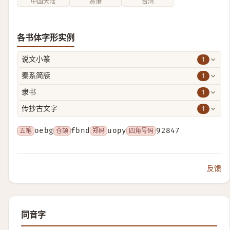
中国大陆
香港
台湾
各书体字形实例
1
说文小篆
1
秦系简牍
1
隶书
1
传抄古文字
五笔
oebg
仓颉
fbnd
郑码
uopy
四角号码
92847
反馈
同音字