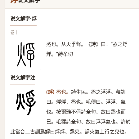
烰
说文解字
说文解字·烰
卷十
烝也。从火孚聲。《詩》曰：“烝之烰
烰。”縛牟切
说文解字注
(烰)
烝也。
詩生民。烝之浮浮。釋訓
曰。烰烰、烝也。毛傳曰。浮浮、氣
也。按爾雅不偁詩全句、故曰烝也而
巳。毛釋詩全句、故曰浮浮氣也。許於
此當合二古訓爲解曰烰烰、烝皃。謂火氣上行之皃也。