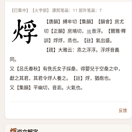
【巳集中】【火字部】 康熙笔画：11 部外笔画：7
【唐韻】縛牟切【集韻】【韻會】房尤
切【正韻】房鳩切，
音浮。【爾雅·釋
𠀤
訓】烰烰，烝也。【註】氣出盛。
【疏】大雅云：烝之浮浮。浮烰音義
同。
又【呂氏春秋】有侁氏女子採桑，得嬰兒于空桑之中，
獻之其君，其君令烰人養之。【註】烰，猶庖也。
又【集韻】平幽切，音滮。火氣也。
反馈