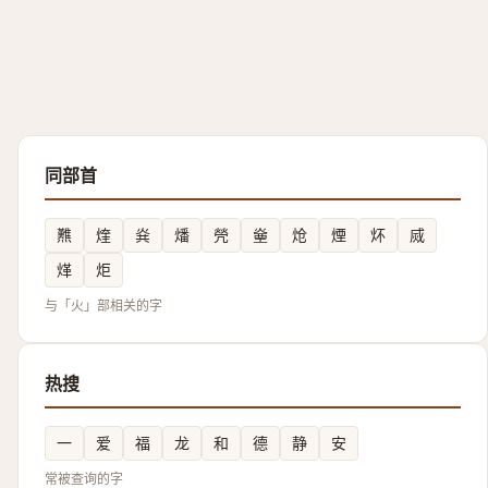
同部首
㸐
煃
烡
燔
焭
㷑
炝
煙
炋
烕
煂
炬
与「火」部相关的字
热搜
一
爱
福
龙
和
德
静
安
常被查询的字