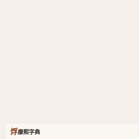
烰
康熙字典