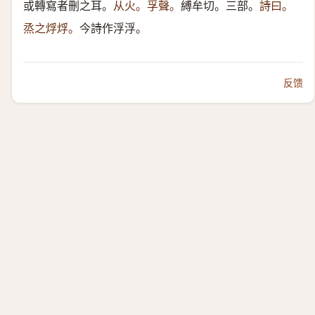
或轉寫者刪之耳。
从火。孚聲。
縛牟切。三部。
詩曰。
烝之烰烰。
今詩作浮浮。
反馈