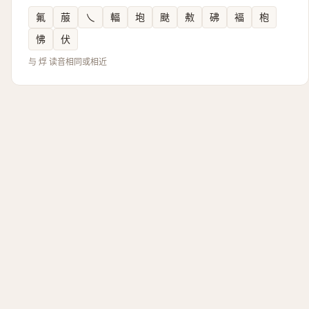
氟
菔
乀
輻
垉
颫
㪄
砩
褔
枹
怫
伏
与 烰 读音相同或相近