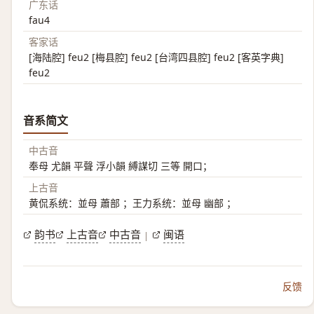
广东话
fau4
客家话
[海陆腔] feu2 [梅县腔] feu2 [台湾四县腔] feu2 [客英字典]
feu2
音系简文
中古音
奉母 尤韻 平聲 浮小韻 縛謀切 三等 開口；
上古音
黄侃系统：並母 蕭部 ；王力系统：並母 幽部 ；
韵书
上古音
中古音
闽语
|
反馈