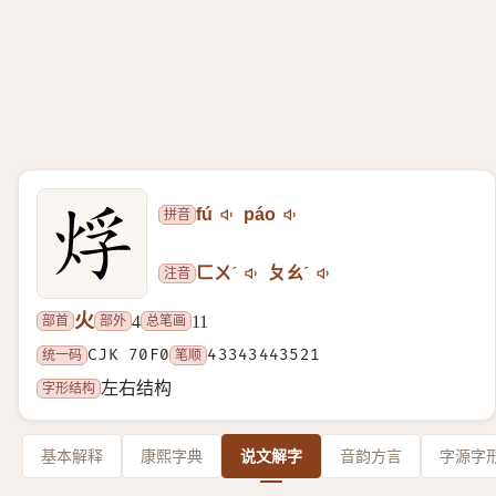
拼音
fú
páo
注音
ㄈㄨˊ
ㄆㄠˊ
火
部首
部外
总笔画
4
11
统一码
CJK 70F0
笔顺
43343443521
字形结构
左右结构
基本解释
康熙字典
说文解字
音韵方言
字源字