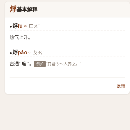
烰
基本解释
烰
fú
ㄈㄨˊ
●
热气上升。
烰
páo
ㄆㄠˊ
●
古通“ 庖 ”。
“其君令～人养之。”
例如
反馈