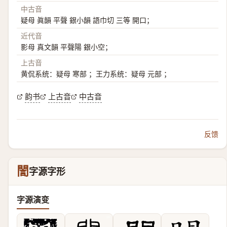
中古音
疑母 眞韻 平聲 銀小韻 語巾切 三等 開口；
近代音
影母 真文韻 平聲陽 銀小空；
上古音
黄侃系统：疑母 寒部 ；王力系统：疑母 元部 ；
韵书
上古音
中古音
反馈
誾
字源字形
字源演变