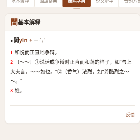
基本解释
國語辭典
康熙字典
说文解字
音韵方
誾
基本解释
誾
yín
ㄧㄣˊ
●
和悦而正直地争辩。
〔～～〕①说话或争辩时正直而和蔼的样子，如“与上
大夫言，～～如也。”②（香气）浓烈，如“芳酷烈之～
～。”
姓。
反馈