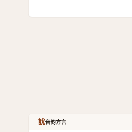
訧
音韵方言