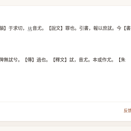
韻】于求切，
音尤。【說文】罪也。引書，報以庶訧。今【書
𠀤
】俾無訧兮。【傳】過也。【釋文】訧，音尤。本或作尤。【朱
反