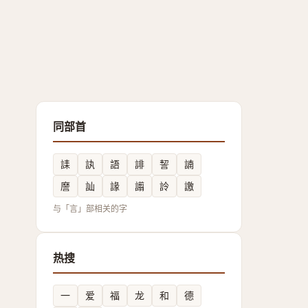
同部首
䛶
訙
語
誹
䛚
諵
䜆
訕
䛹
譾
詅
譤
与「言」部相关的字
热搜
一
爱
福
龙
和
德