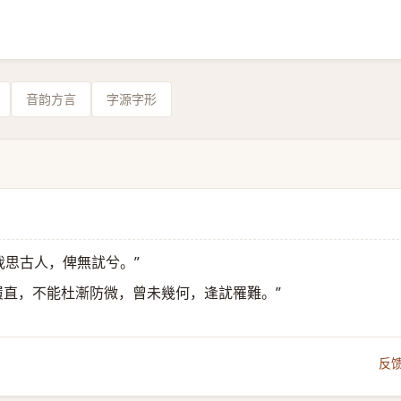
音韵方言
字源字形
我思古人，俾無訧兮。”
履直，不能杜漸防微，曾未幾何，逢訧罹難。”
反