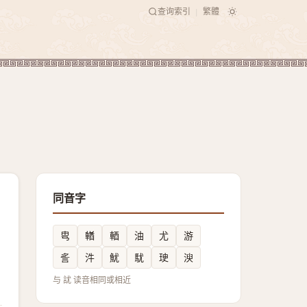
查询索引
繁體
|
同音字
㽕
輶
輏
油
尤
游
䚻
汼
魷
駀
㻀
㳛
与 訧 读音相同或相近