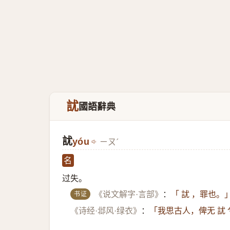
訧
國語辭典
訧
yóu
ㄧㄡˊ
名
过失。
书证
《说文解字·言部》
：
「 訧 ，罪也。
《诗经·邶风·绿衣》
：
「我思古人，俾无 訧