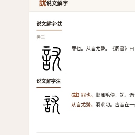
訧
说文解字
说文解字·訧
卷三
罪也。从言尤聲。《周書》曰
说文解字注
(訧)
罪也。
邶風毛傳：訧，過
从言尤聲。
羽求切。古音在一