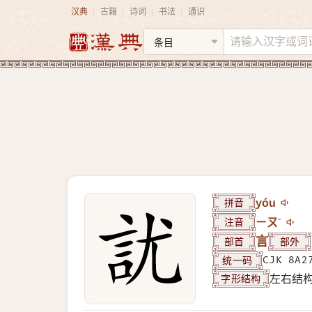
汉典
古籍
诗词
书法
通识
|
|
|
|
拼音
yóu
注音
ㄧㄡˊ
部首
言
部外
统一码
CJK 8A2
字形结构
左右结