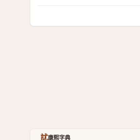
訧
康熙字典