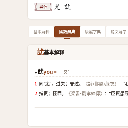
异体
基本解释
國語辭典
康熙字典
说文解字
訧
基本解释
訧
yóu
ㄧㄡˊ
●
同“
尤
”。过失；罪过。
：“
《詩•邶風•緑衣》
指责；怪罪。
：“臣資愚
《梁書•劉孝綽傳》