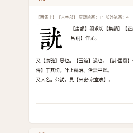
【酉集上】【言字部】 康熙笔画：11 部外笔画：4
【唐韻】羽求切【集韻】【正
呂
】作尤。
𠛬
又【廣雅】惡也。【玉篇】過也。【詩·國風
傳】于其切，叶上絲治。治讀平聲。
又人名。公訧，見【宋史·宗室表】。