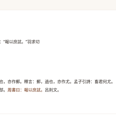
：“報以庶訧。”羽求切
也，亦作郵。釋言：郵，過也，亦作尤。孟子引詩：畜君何尤。
部。
周書曰：報以庶訧。
呂㓝文。