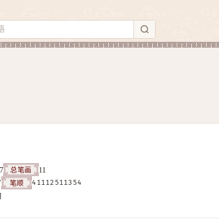
总笔画
7
11
笔顺
7
41112511354
构