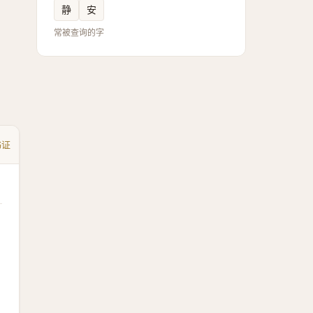
静
安
常被查询的字
书证