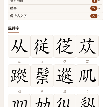
8
秦系簡牘
29
隸書
22
傳抄古文字
異體字
从
従
徔
苁
蹤
鬃
䢨
𠘬