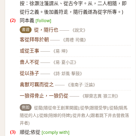
按：徐灝注箋謂从、從古今字。从，二人相隨，即
從行之義。後加義符辵，隨行義遂為從字所專。)
同本義
[follow]
書證
從，隨行也
——
《說文》
客從拜辱於朝
——
《周禮·司儀》
或從王事
——
《易·坤》
嗇人不從
——
《易·夏小正》
從以孫子
——
《詩·邶風·擊鼓》
禽獸可羈而從之
——
《淮南子·泛論》
一狼得骨止，一狼仍從
——
《聊齋志異·狼三則》
例如
從龍(隨從帝王創業開國);從學(跟隨受學);從騎(騎馬
隨從的人);從嫁(陪嫁的侍婢);從井救人(跟着跳下井去營救落
井者)
順從;依從
[comply with]