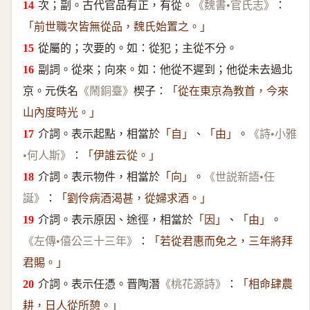
次；副。古代官品有正，有從。
：
《魏書•官氏志》
「前世職次皆無從品，魏氏始置之。」
從屬的；次要的。如：從犯；主從不分。
副詞。從來；向來。如：他從不遲到；他從未去過北
京。元佚名
楔子：
《鬧銅臺》
「從在東京為教首，今來
山內度時光。」
介詞。表示起點，相當於
、
。
「自」
「由」
《詩•小雅
：
•何人斯》
「伊誰云從。」
介詞。表示物件，相當於
。
「向」
《世説新語•任
：
誕》
「劉伶病酒渴甚，從婦求酒。」
介詞。表示原因、途徑，相當於
、
。
「因」
「由」
：
《左傳•僖公三十三年》
「若從君惠而免之，三年將拜
君賜。」
介詞。表示任憑。晋陶潛
：
《桃花源詩》
「相命肆農
耕，日人從所憩。」