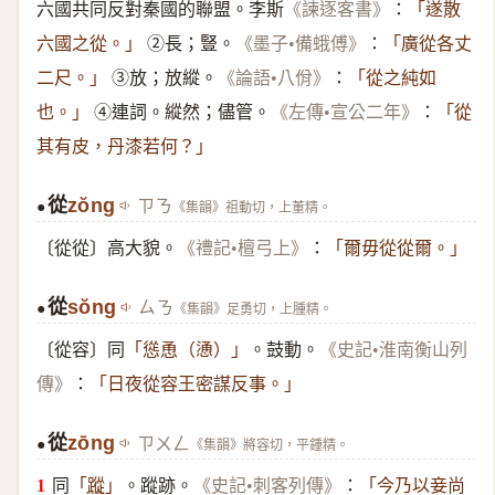
六國共同反對秦國的聯盟。李斯
：
《諫逐客書》
「遂散
②長；豎。
：
六國之從。」
《墨子•備蛾傅》
「廣從各丈
③放；放縱。
：
二尺。」
《論語•八佾》
「從之純如
④連詞。縱然；儘管。
：
也。」
《左傳•宣公二年》
「從
其有皮，丹漆若何？」
從
zŏng
ㄗㄋ
《集韻》祖動切，上董精。
●
〔從從〕高大貌。
：
《禮記•檀弓上》
「爾毋從從爾。」
從
sŏng
ㄙㄋ
《集韻》足勇切，上腫精。
●
〔從容〕同
。鼓動。
「慫恿（慂）」
《史記•淮南衡山列
：
傳》
「日夜從容王密謀反事。」
從
zōng
ㄗㄨㄥ
《集韻》將容切，平鍾精。
●
同
。蹤跡。
：
「
蹤
」
《史記•刺客列傳》
「今乃以妾尚