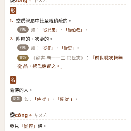
從
zòng
ㄗㄨㄥˋ
形
堂房親屬中比至親稍疏的。
1.
例如
如：
、
。
「從兄弟」
「從伯叔」
附屬的、次要的。
2.
例如
如：
、
。
「從犯」
「從吏」
書證
《魏書·卷一一三·官氏志》
：
「前世職次皆無
從 品，魏氏始置之。」
名
隨侍的人。
例如
如：
、
。
「侍 從 」
「僕 從 」
從
cōng
ㄘㄨㄥ
參見
條。
「
從容
」