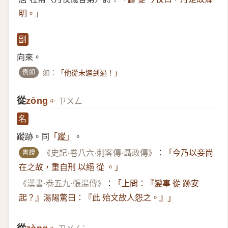
明。」
副
向來。
例如
如：
「他從未遲到過！」
從
zōng
ㄗㄨㄥ
名
蹤跡。同
。
「
蹤
」
書證
《史記·卷八六·刺客傳·聶政傳》
：
「今乃以妾尚
在之故，重自刑 以絕 從 。」
《漢書·卷五九·張湯傳》
：
「上問：『變事 從 跡安
起？』湯陽驚曰：『此 殆文故人怨之。』」