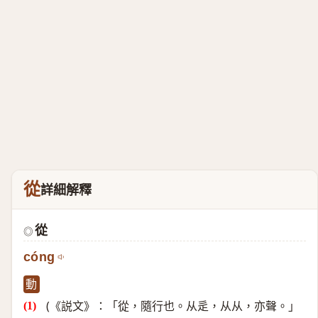
從
詳細解釋
從
◎
cóng
動
(《説文》：「從，隨行也。从辵，从从，亦聲。」