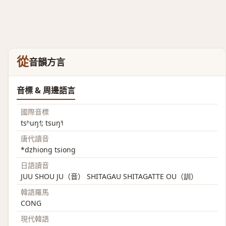
從
音韻方言
音標 & 周邊語言
國際音標
tsʰuŋ˧˥; tsuŋ˥˧
唐代讀音
*dzhiong tsiong
日語讀音
JUU SHOU JU（音） SHITAGAU SHITAGATTE OU（訓）
韓語羅馬
CONG
現代韓語