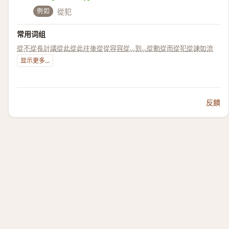
例如
從犯
常用词组
從不
從長計議
從此
從此往後
從從容容
從…到…
從動
從而
從犯
從諫如流
显示更多...
反饋