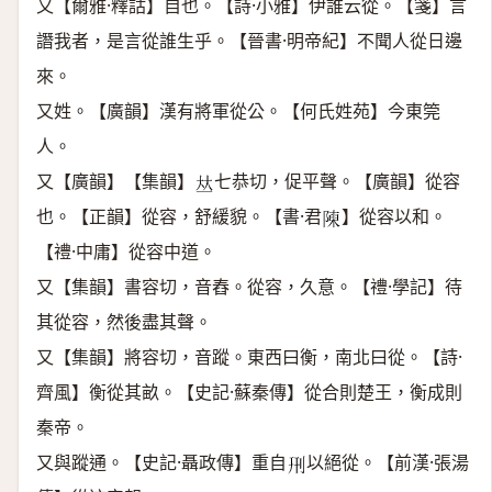
又【爾雅·釋詁】自也。【詩·小雅】伊誰云從。【箋】言
譖我者，是言從誰生乎。【晉書·明帝紀】不聞人從日邊
來。
又姓。【廣韻】漢有將軍從公。【何氏姓苑】今東筦
人。
又【廣韻】【集韻】
七恭切，促平聲。【廣韻】從容
𠀤
也。【正韻】從容，舒緩貌。【書·君
】從容以和。
𨻰
【禮·中庸】從容中道。
又【集韻】書容切，音舂。從容，久意。【禮·學記】待
其從容，然後盡其聲。
又【集韻】將容切，音蹤。東西曰衡，南北曰從。【詩·
齊風】衡從其畝。【史記·蘇秦傳】從合則楚王，衡成則
秦帝。
又與蹤通。【史記·聶政傳】重自
以絕從。【前漢·張湯
𠛬