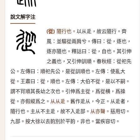
說文解字注
(從)
隨行也。
以从辵，故云隨行。齊
風：並驅從兩肩兮。傳曰：從，逐也，
逐亦隨也。釋詁曰：從，自也。其引伸
之義也，又引伸訓順。春秋經：從祀先
公。左傳曰：順祀先公，是從訓順也。左傳：使亂大
從。王肅曰：從，順也。左傳：大伯不從，是以不嗣。
謂不肎順其長幼之次也。引伸爲主從，爲從横，爲操
從。亦假縱爲之。
从从辵。
舊作辵从，今正。从辵者，
隨行也。主从不主辵，故不入辵部。
从亦聲。
慈用切。
九部。按大徐以去韵別於平韵，非也。當疾容切。