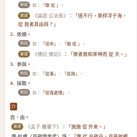
例如
如：
。
「跟 從 」
書證
《論語·公冶長》
：
「道不行，乘桴浮于海，
從 我者其由與？」
依順。
2.
例如
如：
、
。
「從命」
「服 從 」
書證
《禮記·樂記》
：
「樂者敦和率神而 從 天。」
參與。
3.
例如
如：
、
。
「從事」
「從政」
採取。
4.
例如
如：
。
「從寬處理」
介
自、由。
書證
《孟子·離婁下》
：
「施施 從 外來。」
唐·杜甫〈月夜憶舍弟〉詩：
「露 從 今夜白，月是故鄉