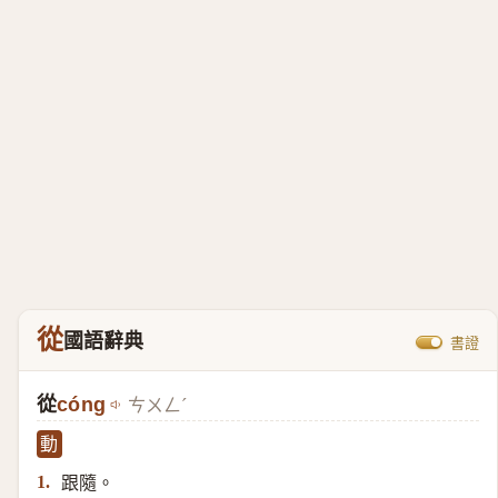
從
國語辭典
書證
從
cóng
ㄘㄨㄥˊ
動
跟隨。
1.