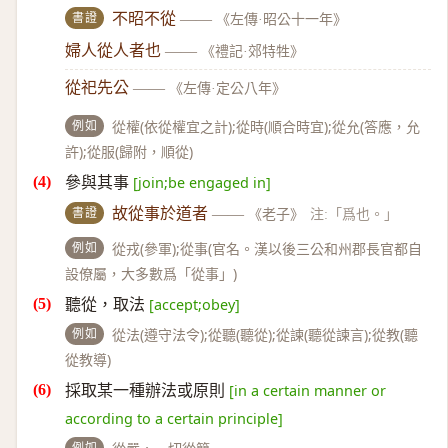
書證
不昭不從
——
《左傳·昭公十一年》
婦人從人者也
——
《禮記·郊特牲》
從祀先公
——
《左傳·定公八年》
例如
從權(依從權宜之計);從時(順合時宜);從允(答應，允
許);從服(歸附，順從)
參與其事
[join;be engaged in]
書證
故從事於道者
——
《老子》
注:「爲也。」
例如
從戎(參軍);從事(官名。漢以後三公和州郡長官都自
設僚屬，大多數爲「從事」)
聽從，取法
[accept;obey]
例如
從法(遵守法令);從聽(聽從);從諫(聽從諫言);從教(聽
從教導)
採取某一種辦法或原則
[in a certain manner or
according to a certain principle]
例如