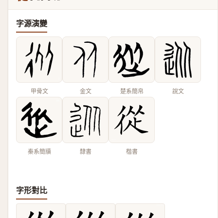
字源演變
甲骨文
金文
楚系簡帛
說文
秦系簡牘
隸書
楷書
字形對比