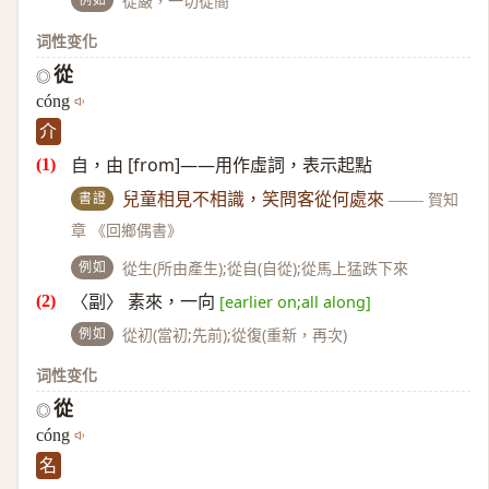
從嚴，一切從簡
词性变化
從
◎
cóng
介
自，由 [from]——用作虛詞，表示起點
書證
兒童相見不相識，笑問客從何處來
——
賀知
章 《回鄉偶書》
例如
從生(所由產生);從自(自從);從馬上猛跌下來
〈副〉 素來，一向
[earlier on;all along]
例如
從初(當初;先前);從復(重新，再次)
词性变化
從
◎
cóng
名