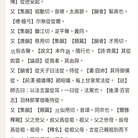
傳】從迹安起。
又【集韻】祖動切，音總。太高貌。【韻會】髻高也。
【禮·檀弓】尔無從從爾。
又【集韻】鋤江切，浞平聲。義同。
又【唐韻】慈用切【集韻】【類篇】【韻會】才用切，
俗去聲。【說文】本作
。隨行也。【詩·齊風】其從
𠀤
𨑢
如雲。【論語】從我者，其由與。
又【韻會】從天子曰法從，侍從。【書·囧命】其侍御僕
從。【前漢·揚雄傳】趙昭儀，每上甘泉常法從。【註】
師古曰：以法言當從耳。一曰從，法駕也。【後漢·百官
志】羽林郞掌宿衞侍從。
又【集韻】【類篇】
似用切，音頌。同宗也。【爾雅·
𠀤
釋親】父之世父，叔父爲從祖，祖父。父之世母，叔母
爲從祖，祖母。【釋名】從祖父母，言從己親祖別而下