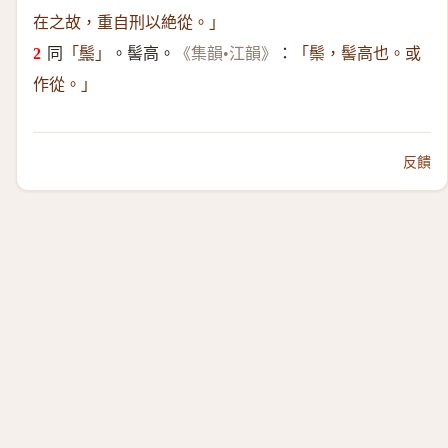
在之故，重自刑以絶從。」
同
。髻高。
：
「
鬃
」
《集韻•江韻》
「鬃，髻高也。或
作從。」
反饋