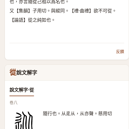
也，亦言隨從己祖以爲名也。
又【集韻】子用切。與縱同。【禮·曲禮】欲不可從。
【論語】從之純如也。
反饋
從
說文解字
說文解字·從
卷八
隨行也。从辵从，从亦聲。慈用切