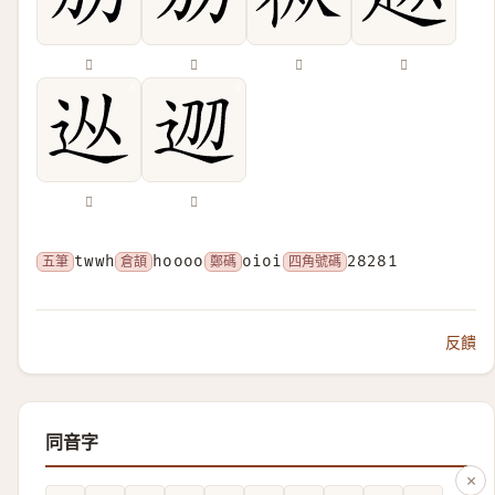
𠚪
𠠴
𢓅
𨑢
𨑹
𨒀
五筆
twwh
倉頡
hoooo
鄭碼
oioi
四角號碼
28281
反饋
同音字
×