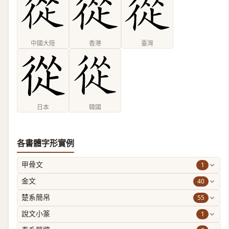
中國大陸
香港
臺灣
日本
韓國
各書體字形實例
1
甲骨文
40
金文
55
楚系簡帛
1
說文小篆