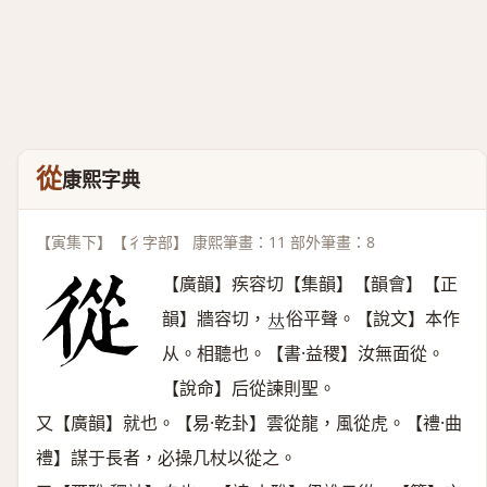
從
康熙字典
【寅集下】【彳字部】 康熙筆畫：11 部外筆畫：8
【廣韻】疾容切【集韻】【韻會】【正
韻】牆容切，
俗平聲。【說文】本作
𠀤
从。相聽也。【書·益稷】汝無面從。
【說命】后從諫則聖。
又【廣韻】就也。【易·乾卦】雲從龍，風從虎。【禮·曲
禮】謀于長者，必操几杖以從之。