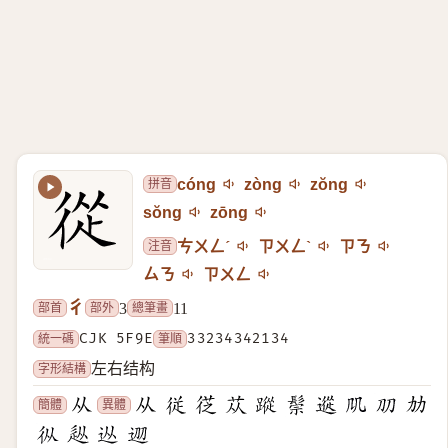
拼音
cóng
zòng
zŏng
sŏng
zōng
注音
ㄘㄨㄥˊ
ㄗㄨㄥˋ
ㄗㄋ
ㄙㄋ
ㄗㄨㄥ
彳
部首
部外
總筆畫
3
11
統一碼
CJK 5F9E
筆順
33234342134
字形結構
左右结构
簡體
異體