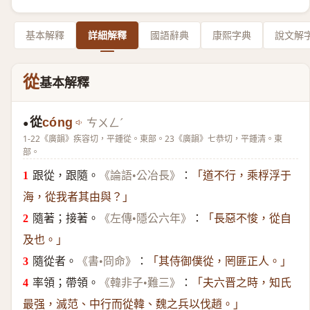
基本解釋
詳細解釋
國語辭典
康熙字典
說文解
從
基本解釋
從
cóng
ㄘㄨㄥˊ
●
1-22《廣韻》疾容切，平鍾從。東部。23《廣韻》七恭切，平鍾清。東
部。
跟從，跟隨。
：
《論語•公冶長》
「道不行，乘桴浮于
海，從我者其由與？」
隨著；接著。
：
《左傳•隱公六年》
「長惡不悛，從自
及也。」
隨從者。
：
《書•冏命》
「其侍御僕從，罔匪正人。」
率領；帶領。
：
《韓非子•難三》
「夫六晋之時，知氏
最强，滅范、中行而從韓、魏之兵以伐趙。」