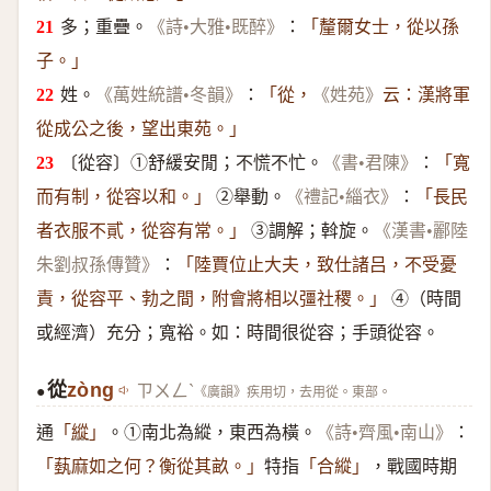
多；重疊。
：
《詩•大雅•既醉》
「釐爾女士，從以孫
子。」
姓。
：
《萬姓統譜•冬韻》
「從，
《姓苑》
云：漢將軍
從成公之後，望出東苑。」
〔從容〕①舒緩安閒；不慌不忙。
：
《書•君陳》
「寬
②舉動。
：
而有制，從容以和。」
《禮記•緇衣》
「長民
③調解；斡旋。
者衣服不貳，從容有常。」
《漢書•酈陸
：
朱劉叔孫傳贊》
「陸賈位止大夫，致仕諸吕，不受憂
④（時間
責，從容平、勃之間，附會將相以彊社稷。」
或經濟）充分；寬裕。如：時間很從容；手頭從容。
從
zòng
ㄗㄨㄥˋ
《廣韻》疾用切，去用從。東部。
●
通
。①南北為縱，東西為橫。
：
「
縱
」
《詩•齊風•南山》
特指
，戰國時期
「蓺麻如之何？衡從其畝。」
「合縱」