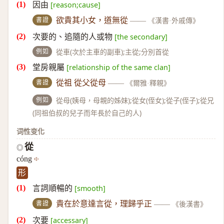
因由
[reason;cause]
書證
欲貴其小女，道無從
——
《漢書·外戚傳》
次要的、追隨的人或物
[the secondary]
例如
從車(次於主車的副車);主從;分別首從
堂房親屬
[relationship of the same clan]
書證
從祖 從父從母
——
《爾雅·釋親》
例如
從母(姨母，母親的姊妹);從女(侄女);從子(侄子);從兄
(同祖伯叔的兒子而年長於自己的人)
词性变化
從
◎
cóng
形
言詞順暢的
[smooth]
書證
貴在於意達言從，理歸乎正
——
《後漢書》
次要
[accessary]