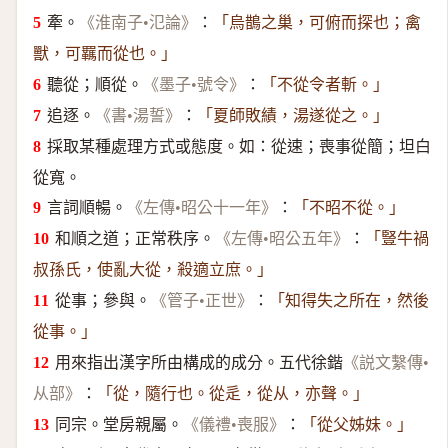
牽。
：
《淮南子•氾論》
「烏鵲之巢，可俯而探也；禽
獸，可羈而從也。」
聽從；順從。
：
《墨子•號令》
「不從令者斬。」
追逐。
：
《書•湯誓》
「夏師敗績，湯遂從之。」
採取某種處理方式或態度。如：從速；喪事從簡；坦白
從寬。
言詞順暢。
：
《左傳•昭公十一年》
「不昭不從。」
和順之道；正常秩序。
：
《左傳•昭公五年》
「豎牛禍
叔孫氏，使亂大從，殺適立庶。」
從事；參與。
：
《管子•正世》
「知得失之所在，然後
從事。」
用來指出漢字所由構成的成分。五代徐鍇
《説文繫傳•
：
从部》
「從，隨行也。從辵，從从，亦聲。」
同宗。堂房親屬。
：
《儀禮•喪服》
「從父姊妹。」