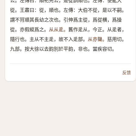
公。左傳曰：順祀先公，是從訓順也。左傳：使亂大
從。王肅曰：從，順也。左傳：大伯不從，是以不嗣。
謂不肎順其長幼之次也。引伸爲主從，爲從横，爲操
從。亦假縱爲之。
从从辵。
舊作辵从，今正。从辵者，
隨行也。主从不主辵，故不入辵部。
从亦聲。
慈用切。
九部。按大徐以去韵別於平韵，非也。當疾容切。
反馈