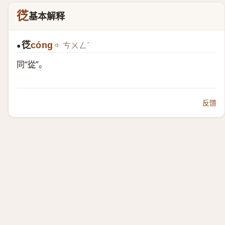
徔
基本解释
徔
cóng
ㄘㄨㄥˊ
●
同“
從
”。
反馈