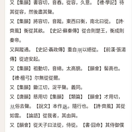
又【集韻】書容切，音舂。從容，久意。【禮·學記】待
其從容，然後盡其聲。
又【集韻】將容切，音蹤。東西曰衡，南北曰從。【詩·
齊風】衡從其畝。【史記·蘇秦傳】從合則楚王，衡成則
秦帝。
又與蹤通。【史記·聶政傳】重自
以絕從。【前漢·張湯
𠛬
傳】從迹安起。
又【集韻】祖動切，音總。太高貌。【韻會】髻高也。
【禮·檀弓】尔無從從爾。
又【集韻】鋤江切，浞平聲。義同。
又【唐韻】慈用切【集韻】【類篇】【韻會】才用切，
俗去聲。【說文】本作
。隨行也。【詩·齊風】其從
𠀤
𨑢
如雲。【論語】從我者，其由與。
又【韻會】從天子曰法從，侍從。【書·囧命】其侍御僕