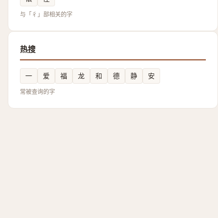
与「彳」部相关的字
热搜
一
爱
福
龙
和
德
静
安
常被查询的字