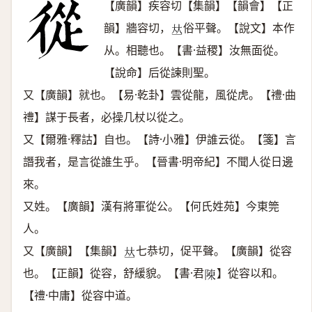
【廣韻】疾容切【集韻】【韻會】【正
韻】牆容切，
俗平聲。【說文】本作
𠀤
从。相聽也。【書·益稷】汝無面從。
【說命】后從諫則聖。
又【廣韻】就也。【易·乾卦】雲從龍，風從虎。【禮·曲
禮】謀于長者，必操几杖以從之。
又【爾雅·釋詁】自也。【詩·小雅】伊誰云從。【箋】言
譖我者，是言從誰生乎。【晉書·明帝紀】不聞人從日邊
來。
又姓。【廣韻】漢有將軍從公。【何氏姓苑】今東筦
人。
又【廣韻】【集韻】
七恭切，促平聲。【廣韻】從容
𠀤
也。【正韻】從容，舒緩貌。【書·君
】從容以和。
𨻰
【禮·中庸】從容中道。