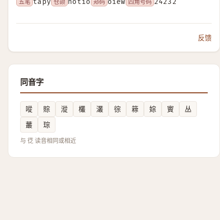
五笔
tapy
仓颉
hotio
郑码
oiew
四角号码
24232
反馈
同音字
㗰
賩
漎
欉
灇
徖
䉘
婃
賨
丛
䕺
琮
与 徔 读音相同或相近