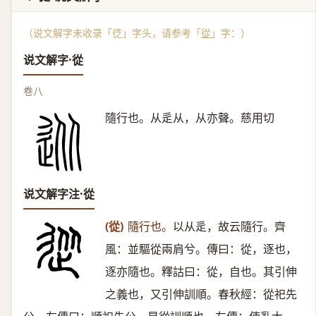
（说文解字未收录「徔」字头，请参考「
從
」字：）
说文解字·從
卷八
隨行也。从辵从，从亦聲。慈用切
说文解字注·從
(從)
隨行也。
以从辵，故云隨行。齊
風：並驅從兩肩兮。傳曰：從，逐也，
逐亦隨也。釋詁曰：從，自也。其引伸
之義也，又引伸訓順。春秋經：從祀先