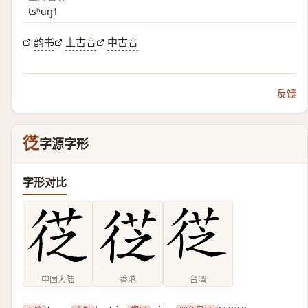
tsʰuŋ˧˥
韵书
上古音
中古音
反馈
徔
字源字形
字形对比
中国大陆
香港
台湾