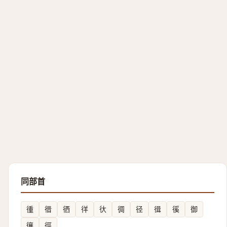
同部首
㣫
徣
徆
徉
㣕
徟
径
㣬
徯
御
忀
徑