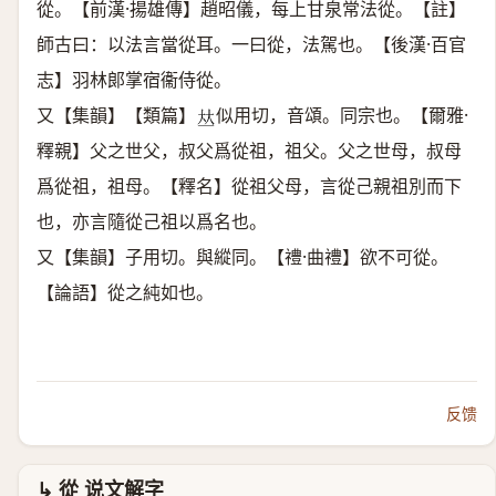
從。【前漢·揚雄傳】趙昭儀，每上甘泉常法從。【註】
師古曰：以法言當從耳。一曰從，法駕也。【後漢·百官
志】羽林郞掌宿衞侍從。
又【集韻】【類篇】
似用切，音頌。同宗也。【爾雅·
𠀤
釋親】父之世父，叔父爲從祖，祖父。父之世母，叔母
爲從祖，祖母。【釋名】從祖父母，言從己親祖別而下
也，亦言隨從己祖以爲名也。
又【集韻】子用切。與縱同。【禮·曲禮】欲不可從。
【論語】從之純如也。
反馈
↳ 從 说文解字