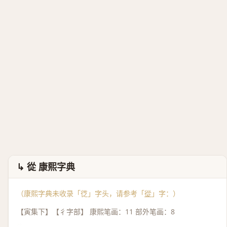
↳ 從 康熙字典
（康熙字典未收录「徔」字头，请参考「
從
」字：）
【寅集下】【彳字部】 康熙笔画：11 部外笔画：8