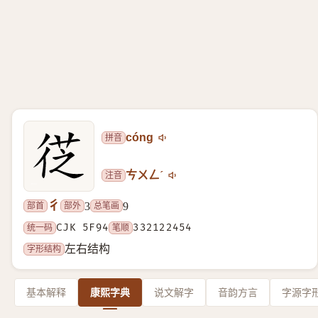
拼音
cóng
注音
ㄘㄨㄥˊ
彳
部首
部外
总笔画
3
9
统一码
CJK 5F94
笔顺
332122454
字形结构
左右结构
基本解释
康熙字典
说文解字
音韵方言
字源字