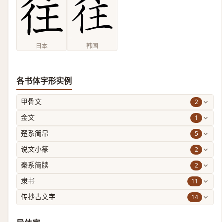
日本
韩国
各书体字形实例
2
甲骨文
1
金文
5
楚系简帛
2
说文小篆
2
秦系简牍
11
隶书
14
传抄古文字