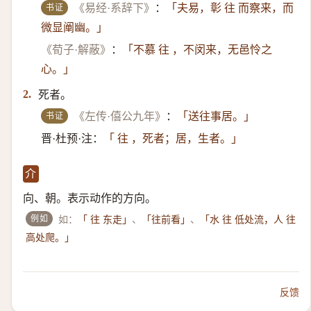
书证
《易经·系辞下》
：
「夫易，彰 往 而察来，而
微显阐幽。」
《荀子·解蔽》
：
「不慕 往 ，不闵来，无邑怜之
心。」
死者。
2.
书证
《左传·僖公九年》
：
「送往事居。」
晋·杜预·注：
「 往 ，死者；居，生者。」
介
向、朝。表示动作的方向。
例如
如：
、
、
「 往 东走」
「往前看」
「水 往 低处流，人 往
高处爬。」
反馈