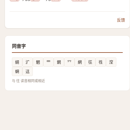
反馈
同音字
䋄
㲿
魍
罒
龬
㓁
網
彺
徃
㴏
蛧
迬
与 往 读音相同或相近