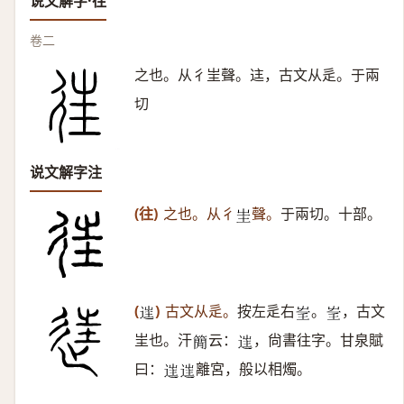
说文解字·往
卷二
之也。从彳㞷聲。迬，古文从辵。于兩
切
说文解字注
(往)
之也。从彳
聲。
于兩切。十部。
𡉚
(
)
古文从辵。
按左辵右
。
，古文
𨓹
𡴍
𡴍
㞷也。汗
云：
，尙書往字。甘泉賦
𥳑
𨓹
曰：
離宮，般以相燭。
𨓹
𨓹