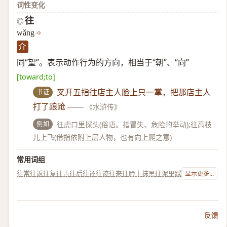
词性变化
往
◎
wǎng
介
同“望”。表示动作行为的方向，相当于“朝”、“向”
[toward;to]
书证
叉开五指往店主人脸上只一掌，把那店主人
打了踉跄
——
《水浒传》
例如
往虎口里探头(俗语。指冒失、危险的举动);往高枝
儿上飞(借指依附上层人物，也有向上爬之意)
常用词组
往常
往返
往复
往古
往后
往还
往迹
往来
往脸上抹黑
往泥里踩
显示更多...
反馈