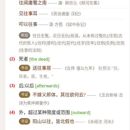
往闻庸蜀之南
——
唐· 柳宗元《柳河东集》
见往事耳
——
《资治通鉴·汉纪》
叩以往事
——
清·方苞 《狱中杂记》
例如
往日无冤，近日无仇(俗语。从未有过冤仇);往哲(古
代的哲人);往时(昔时);往代(前代);往岁(往年);往例(先例);往则
(往昔的法则)
死者
[the dead]
书证
送往事居
——
《左传·僖公九年》
杜预注:“往，
死者。居，生者。”
后;以后
[afterwards]
书证
不嫁义郎体，其往欲何云?
——
《玉台新咏·古
诗为焦仲卿妻作》
外，超过某种限度或范围
[outward]
书证
阳山以往，皆北假也
——
《水经注·河水》