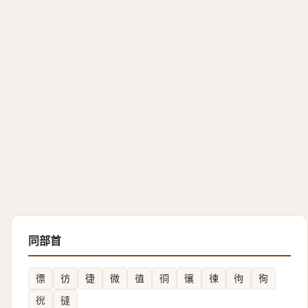
同部首
徱
彷
徢
微
徝
㣚
忀
徚
㣘
徇
㣞
㣵