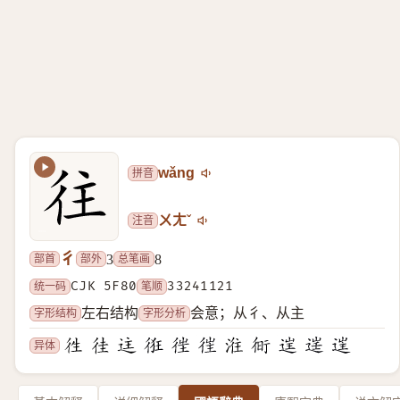
拼音
wǎng
注音
ㄨㄤˇ
彳
部首
部外
总笔画
3
8
统一码
CJK 5F80
笔顺
33241121
字形结构
字形分析
左右结构
会意；从彳、从主
异体