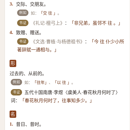
交际、交朋友。
3.
例如
如：
。
「交 往 」
书证
《礼记·檀弓上》
：
「非兄弟，虽邻不 往 。」
致赠、赠送。
4.
书证
《文选·曹植·与杨德祖书》
：
「今 往 仆少小所
著辞赋一通相与。」
形
过去的、从前的。
例如
如：
、
。
「往年」
「以 往 」
书证
五代十国南唐·李煜〈虞美人·春花秋月何时了〉
词：
「春花秋月何时了，往事知多少。」
名
昔日、昔时。
1.