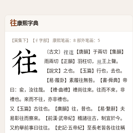
往
康熙字典
【寅集下】【彳字部】 康熙笔画：8 部外笔画：5
〔古文〕
【唐韻】于兩切【集韻】
𢔎
𨓹
雨兩切【正韻】羽枉切，
王上聲。
𠀤
【說文】之也。【玉篇】行也，去也。
【易·履卦】素履往無咎。【書·舜典】帝
曰：兪，汝往哉。【禮·曲禮】禮尚往來。往而不來，非
禮也。來而不往，亦非禮也。
又【玉篇】古往也。【廣韻】往，昔也。【易·繫辭】夫
易彰往而察來。【前漢·武帝紀】稽諸往古，制宜於今。
又約舉前事曰往往。【史記·五帝紀】至長老皆各往往稱