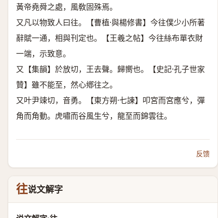
黃帝堯舜之處，風敎固殊焉。
又凡以物致人曰往。【曹植·與楊修書】今往僕少小所著
辭賦一通，相與刊定也。【王羲之帖】今往絲布單衣財
一端，示致意。
又【集韻】於放切，王去聲。歸嚮也。【史記·孔子世家
贊】雖不能至，然心鄕往之。
又叶尹竦切，音勇。【東方朔·七諫】叩宮而宮應兮，彈
角而角動。虎嘯而谷風生兮，龍至而錦雲往。
反馈
往
说文解字