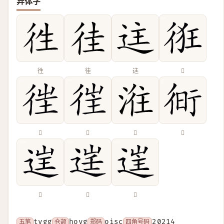
异体字
徃
徍
迬
𢓯
𢓸
𢔎
𣶂
𧗧
𨓏
𨓒
𨓹
五笔
tygg
仓颉
hoyg
郑码
oisc
四角号码
20214