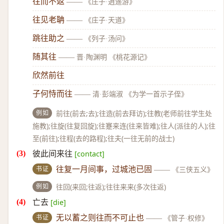
往而不返
——
《庄子·逍遥游》
往见老聃
——
《庄子·天道》
跳往助之
——
《列子·汤问》
随其往
——
晋·陶渊明 《桃花源记》
欣然前往
子何恃而往
——
清·彭端淑 《为学一首示子侄》
例如
前往(前去;去);往造(前去拜访);往教(老师前往学生处
施教);往旋(往复回旋);往蹇来连(往来皆难);往人(派往的人);往
至(前往);往程(去的路程);往夫(一往无前的战士)
彼此间来往
[contact]
书证
往复一月间事，过城池已固
——
《三侠五义》
例如
往回(来回;往返);往往来来(多次往返)
亡去
[die]
书证
无以蓄之则往而不可止也
——
《管子·权修》