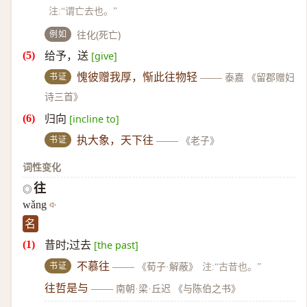
注:“谓亡去也。”
例如
往化(死亡)
给予，送
[give]
书证
愧彼赠我厚，惭此往物轻
——
泰嘉 《留郡赠妇
诗三首》
归向
[incline to]
书证
执大象，天下往
——
《老子》
词性变化
往
◎
wǎng
名
昔时;过去
[the past]
书证
不慕往
——
《荀子·解蔽》
注:“古昔也。”
往哲是与
——
南朝·梁·丘迟 《与陈伯之书》