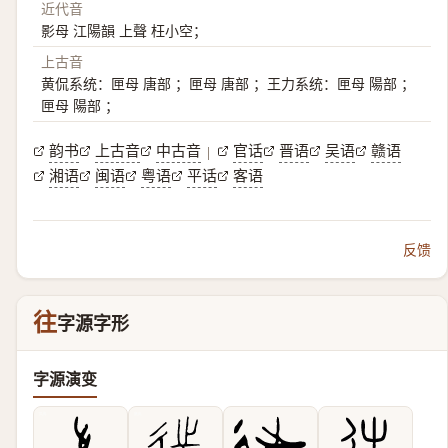
近代音
影母 江陽韻 上聲 枉小空；
上古音
黄侃系统：匣母 唐部 ；匣母 唐部 ；王力系统：匣母 陽部 ；
匣母 陽部 ；
韵书
上古音
中古音
官话
晋语
吴语
赣语
|
湘语
闽语
粤语
平话
客语
反馈
往
字源字形
字源演变