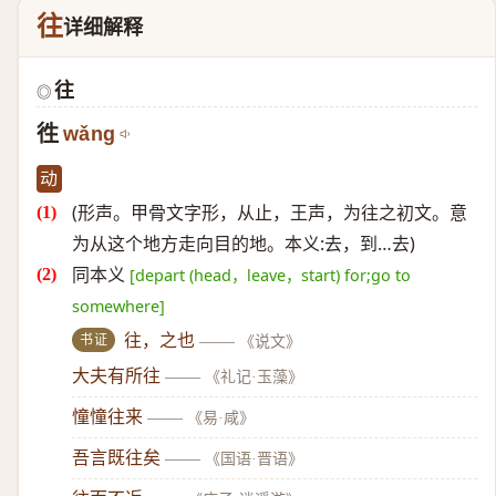
往
详细解释
往
◎
徃
wǎng
动
(形声。甲骨文字形，从止，王声，为往之初文。意
为从这个地方走向目的地。本义:去，到…去)
同本义
[depart (head，leave，start) for;go to
somewhere]
书证
往，之也
——
《说文》
大夫有所往
——
《礼记·玉藻》
憧憧往来
——
《易·咸》
吾言既往矣
——
《国语·晋语》