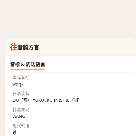
往
音韵方言
音标 & 周边语言
国际音标
wɑŋ˨˩˦
日语读音
OU（音） YUKU IKU INISHIE（訓）
韩语罗马
WANG
现代韩语
왕