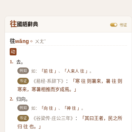
往
國語辭典
书证
往
wǎng
ㄨㄤˇ
动
去。
1.
例如
如：
、
。
「前 往 」
「人来人 往 」
书证
《易经·系辞下》
：
「寒 往 则暑来，暑 往 则
寒来，寒暑相推而岁成焉。」
归向。
2.
例如
如：
、
。
「向 往 」
「神 往 」
书证
《谷梁传·庄公三年》
：
「其曰王者，民之所
归 往 也。」