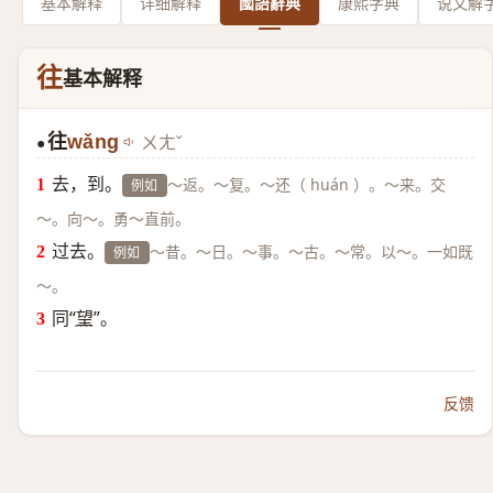
基本解释
详细解释
國語辭典
康熙字典
说文解
往
基本解释
往
wǎng
ㄨㄤˇ
●
去，到。
～返。～复。～还（ huán ）。～来。交
例如
～。向～。勇～直前。
过去。
～昔。～日。～事。～古。～常。以～。一如既
例如
～。
同“
望
”。
反馈