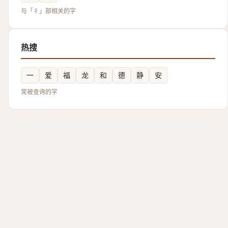
与「彳」部相关的字
热搜
一
爱
福
龙
和
德
静
安
常被查询的字