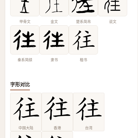
甲骨文
金文
楚系简帛
说文
秦系简牍
隶书
楷书
字形对比
中国大陆
香港
台湾