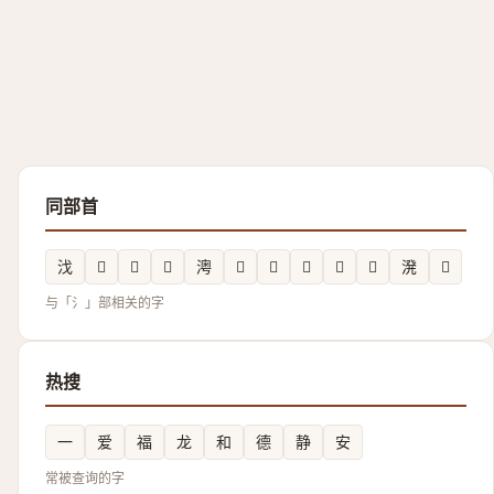
同部首
㳀
𱩱
𲪹
𣸋
澚
𤂾
𣴖
𣾫
𱥸
𤄫
溌
𱦩
与「氵」部相关的字
热搜
一
爱
福
龙
和
德
静
安
常被查询的字