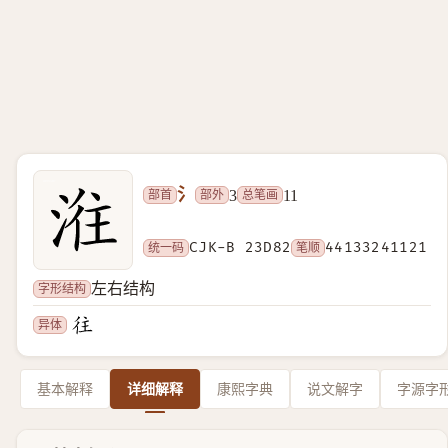
氵
部首
部外
总笔画
3
11
统一码
CJK-B 23D82
笔顺
44133241121
字形结构
左右结构
异体
基本解释
详细解释
康熙字典
说文解字
字源字