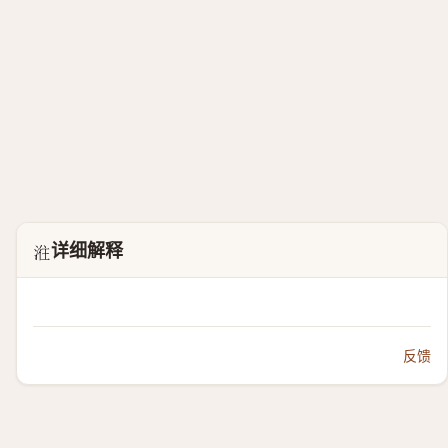
详细解释
𣶂
反馈