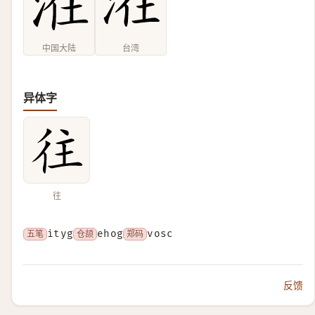
中国大陆
台湾
异体字
往
五笔
ityg
仓颉
ehog
郑码
vosc
反馈