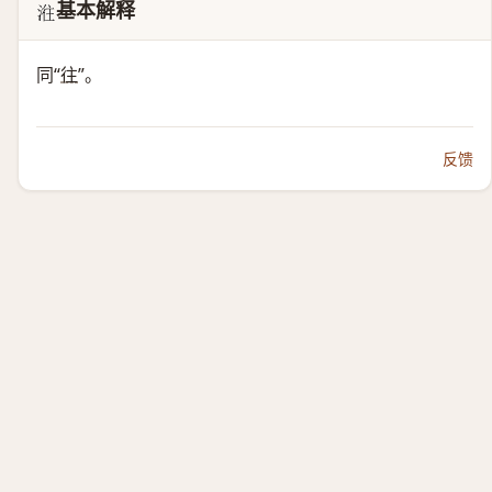
基本解释
𣶂
同“
往
”。
反馈