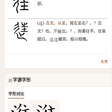
部。
(
)
古文。从辵。
按左辵右？。？古
𨓹
文？也。汗
云。？、尙書往字。甘泉
𥳑
賦曰。
離宮。般以相燭。
𨓹
𨓹
反馈
字源字形
𣶂
字形对比