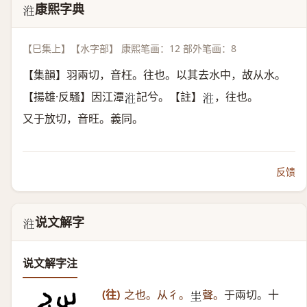
康熙字典
𣶂
【巳集上】【水字部】 康熙笔画：12 部外笔画：8
【集韻】羽兩切，音枉。往也。以其去水中，故从水。
【揚雄·反騷】因江潭
記兮。【註】
，往也。
𣶂
𣶂
又于放切，音旺。義同。
反馈
说文解字
𣶂
说文解字注
(往)
之也。从彳。
聲。
于兩切。十
𡉚