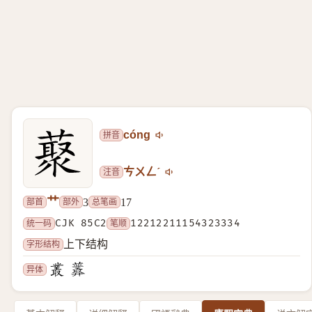
拼音
cóng
注音
ㄘㄨㄥˊ
艹
部首
部外
总笔画
3
17
统一码
CJK 85C2
笔顺
12212211154323334
字形结构
上下结构
异体