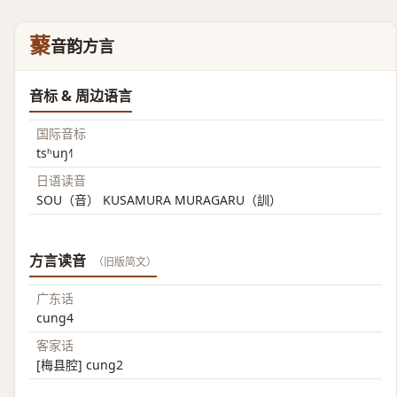
藂
音韵方言
音标 & 周边语言
国际音标
tsʰuŋ˧˥
日语读音
SOU（音） KUSAMURA MURAGARU（訓）
方言读音
（旧版简文）
广东话
cung4
客家话
[梅县腔] cung2