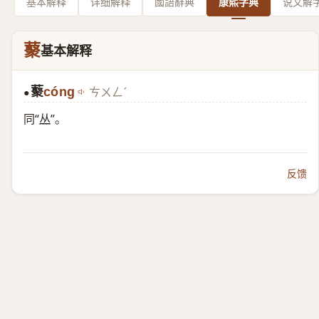
基本解释
详细解释
國語辭典
康熙字典
说文解
藂
基本解释
藂
cóng
ㄘㄨㄥˊ
●
同“
丛
”。
反馈