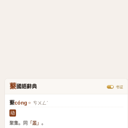
藂
國語辭典
书证
藂
cóng
ㄘㄨㄥˊ
动
聚集。同
。
「
叢
」