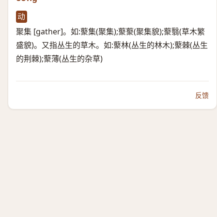
动
聚集 [gather]。如:藂集(聚集);藂藂(聚集貌);藂翳(草木繁
盛貌)。又指丛生的草木。如:藂林(丛生的林木);藂棘(丛生
的荆棘);藂薄(丛生的杂草)
反馈