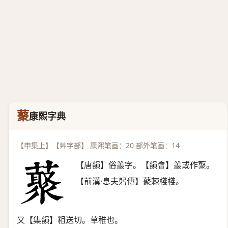
藂
康熙字典
【申集上】【艸字部】 康熙笔画：20 部外笔画：14
【唐韻】俗叢字。【韻會】叢或作藂。
【前漢·息夫躬傳】藂棘棧棧。
又【集韻】粗送切。草稚也。