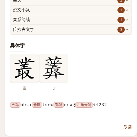
2
金文
1
说文小篆
1
秦系简牍
3
传抄古文字
异体字
叢
𧆁
五笔
abci
仓颉
tseo
郑码
ecxg
四角号码
44232
反馈