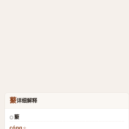
藂
详细解释
藂
◎
cóng