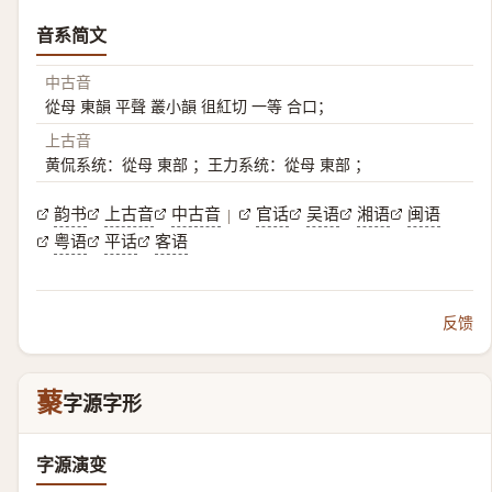
音系简文
中古音
從母 東韻 平聲 叢小韻 徂紅切 一等 合口；
上古音
黄侃系统：從母 東部 ；王力系统：從母 東部 ；
韵书
上古音
中古音
官话
吴语
湘语
闽语
|
粤语
平话
客语
反馈
藂
字源字形
字源演变