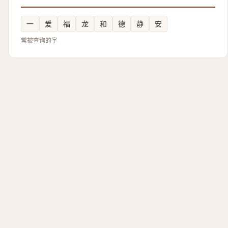
一
爱
福
龙
和
德
静
安
常被查询的字