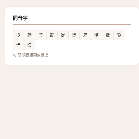
同音字
従
孮
灇
叢
從
徔
䉘
慒
䳷
㗰
悰
爜
与 藂 读音相同或相近