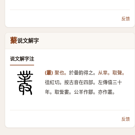
反馈
藂
说文解字
说文解字注
(叢)
聚也。
於曡韵得之。
从丵。取聲。
徂紅切。按古音在四部。左傳僖三十
年。取訾婁。公羊作鄒。亦作叢。
反馈