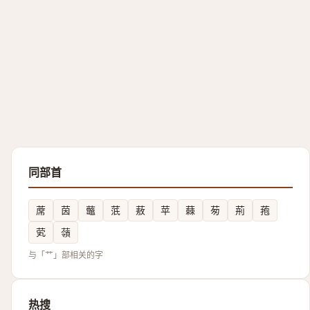
同部首
蓆
茵
虌
䓋
蔜
苹
蕀
茐
荊
菢
䒯
䕘
与「艹」部相关的字
热搜