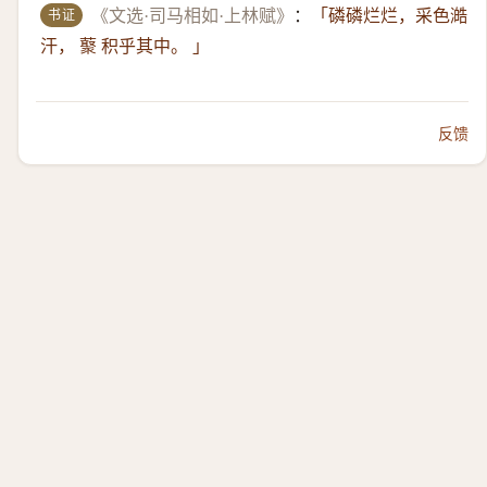
书证
《文选·司马相如·上林赋》
：
「磷磷烂烂，采色澔
汗， 藂 积乎其中。 」
反馈