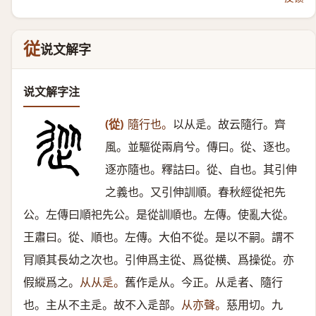
従
说文解字
说文解字注
(從)
隨行也。
以从辵。故云隨行。齊
風。並驅從兩肩兮。傳曰。從、逐也。
逐亦隨也。釋詁曰。從、自也。其引伸
之義也。又引伸訓順。春秋經從祀先
公。左傳曰順祀先公。是從訓順也。左傳。使亂大從。
王肅曰。從、順也。左傳。大伯不從。是以不嗣。謂不
肎順其長幼之次也。引伸爲主從、爲從横、爲操從。亦
假縱爲之。
从从辵。
舊作辵从。今正。从辵者、隨行
也。主从不主辵。故不入辵部。
从亦聲。
慈用切。九