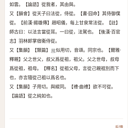
如雲。【論語】從我者，其由與。
又【韻會】從天子曰法從，侍從。【書·囧命】其侍御僕
從。【前漢·揚雄傳】趙昭儀，每上甘泉常法從。【註】
師古曰：以法言當從耳。一曰從，法駕也。【後漢·百官
志】羽林郞掌宿衞侍從。
又【集韻】【類篇】
似用切，音頌。同宗也。【爾雅·
𠀤
釋親】父之世父，叔父爲從祖，祖父。父之世母，叔母
爲從祖，祖母。【釋名】從祖父母，言從己親祖別而下
也，亦言隨從己祖以爲名也。
又【集韻】子用切。與縱同。【禮·曲禮】欲不可從。
【論語】從之純如也。
反馈