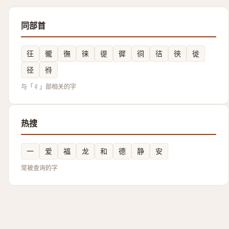
同部首
彺
徿
㣳
徕
徥
徲
㣚
㣟
㣣
徙
径
㣥
与「彳」部相关的字
热搜
一
爱
福
龙
和
德
静
安
常被查询的字