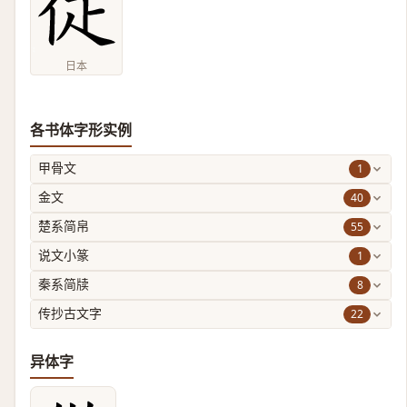
日本
各书体字形实例
1
甲骨文
40
金文
55
楚系简帛
1
说文小篆
8
秦系简牍
22
传抄古文字
异体字