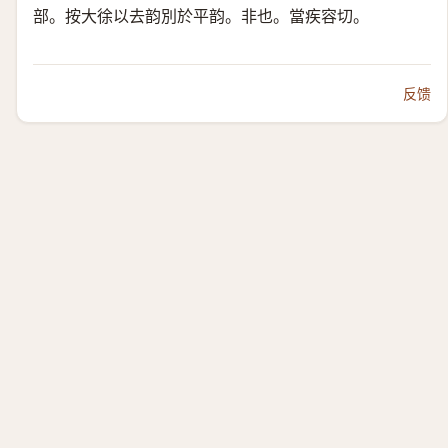
部。按大徐以去韵別於平韵。非也。當疾容切。
反馈