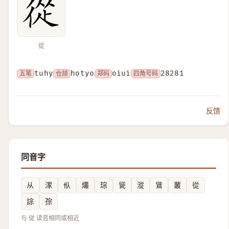
從
五笔
tuhy
仓颉
hotyo
郑码
oiui
四角号码
28281
反馈
同音字
从
潈
㐺
爜
琮
㼻
漎
䳷
䕺
從
誴
孮
与 従 读音相同或相近