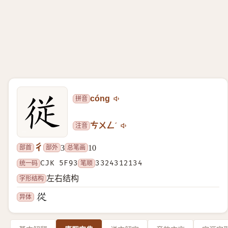
拼音
cóng
注音
ㄘㄨㄥˊ
彳
部首
部外
总笔画
3
10
统一码
CJK 5F93
笔顺
3324312134
字形结构
左右结构
异体