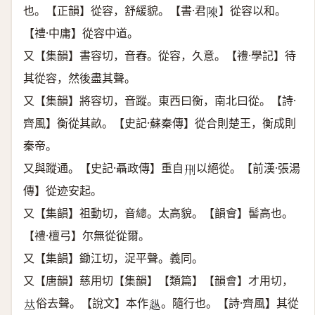
也。【正韻】從容，舒緩貌。【書·君
】從容以和。
𨻰
【禮·中庸】從容中道。
又【集韻】書容切，音舂。從容，久意。【禮·學記】待
其從容，然後盡其聲。
又【集韻】將容切，音蹤。東西曰衡，南北曰從。【詩·
齊風】衡從其畝。【史記·蘇秦傳】從合則楚王，衡成則
秦帝。
又與蹤通。【史記·聶政傳】重自
以絕從。【前漢·張湯
𠛬
傳】從迹安起。
又【集韻】祖動切，音總。太高貌。【韻會】髻高也。
【禮·檀弓】尔無從從爾。
又【集韻】鋤江切，浞平聲。義同。
又【唐韻】慈用切【集韻】【類篇】【韻會】才用切，
俗去聲。【說文】本作
。隨行也。【詩·齊風】其從
𠀤
𨑢