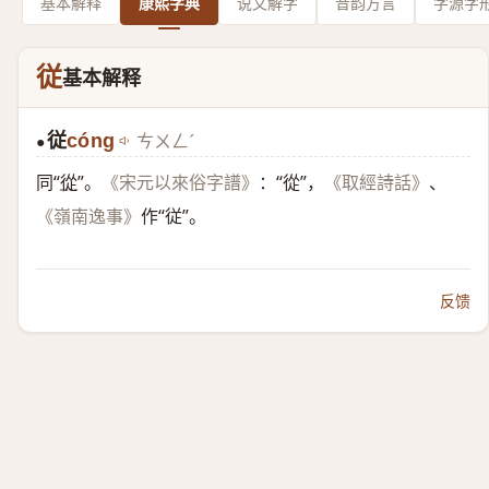
基本解释
康熙字典
说文解字
音韵方言
字源字
従
基本解释
従
cóng
ㄘㄨㄥˊ
●
同“
從
”。
：“從”，
、
《宋元以來俗字譜》
《取經詩話》
作“従”。
《嶺南逸事》
反馈