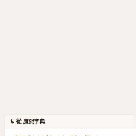
↳ 從 康熙字典