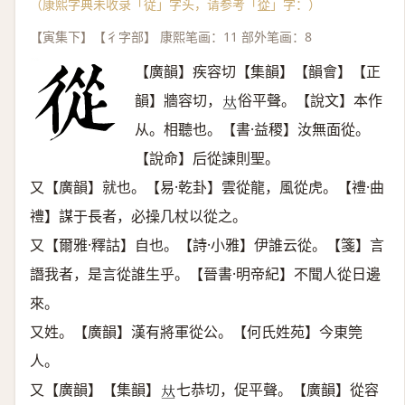
（康熙字典未收录「従」字头，请参考「
從
」字：）
【寅集下】【彳字部】 康熙笔画：11 部外笔画：8
【廣韻】疾容切【集韻】【韻會】【正
韻】牆容切，
俗平聲。【說文】本作
𠀤
从。相聽也。【書·益稷】汝無面從。
【說命】后從諫則聖。
又【廣韻】就也。【易·乾卦】雲從龍，風從虎。【禮·曲
禮】謀于長者，必操几杖以從之。
又【爾雅·釋詁】自也。【詩·小雅】伊誰云從。【箋】言
譖我者，是言從誰生乎。【晉書·明帝紀】不聞人從日邊
來。
又姓。【廣韻】漢有將軍從公。【何氏姓苑】今東筦
人。
又【廣韻】【集韻】
七恭切，促平聲。【廣韻】從容
𠀤