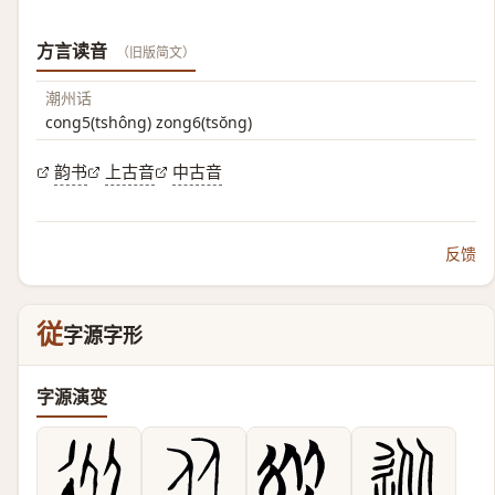
方言读音
（旧版简文）
潮州话
cong5(tshông) zong6(tsŏng)
韵书
上古音
中古音
反馈
従
字源字形
字源演变