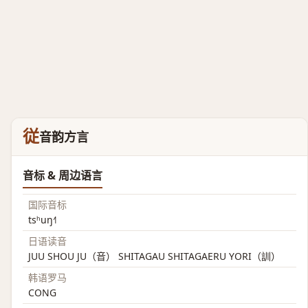
従
音韵方言
音标 & 周边语言
国际音标
tsʰuŋ˧˥
日语读音
JUU SHOU JU（音） SHITAGAU SHITAGAERU YORI（訓）
韩语罗马
CONG