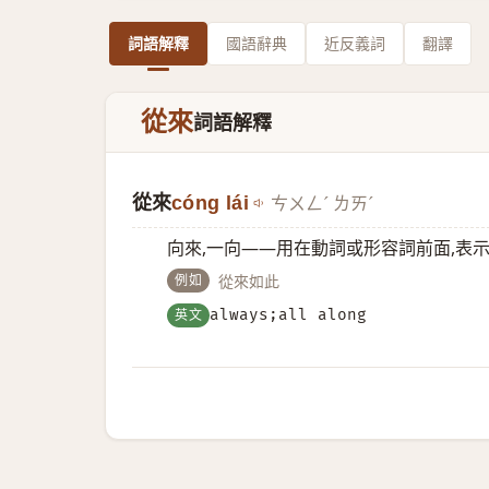
詞語解釋
國語辭典
近反義詞
翻譯
從來
詞語解釋
從來
cóng lái
ㄘㄨㄥˊ ㄌㄞˊ
向來,一向——用在動詞或形容詞前面,表
例如
從來如此
英文
always;all along