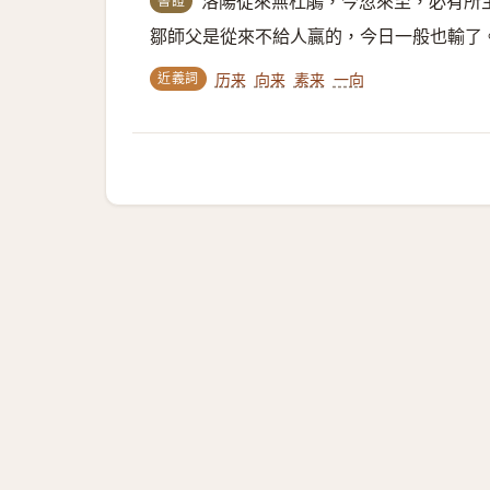
書證
洛陽從來無杜鵑，今忽來至，必有所
鄒師父是從來不給人贏的，今日一般也輸了
近義詞
历来
向来
素来
一向