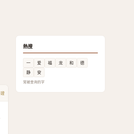
熱搜
一
爱
福
龙
和
德
静
安
常被查询的字
書證