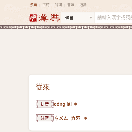
漢典
古籍
詩詞
書法
通識
|
|
|
|
從來
拼音
cóng lái
注音
ㄘㄨㄥˊ ㄌㄞˊ