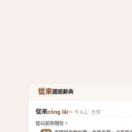
從來
國語辭典
從來
cóng lái
ㄘㄨㄥˊ ㄌㄞˊ
從以前到現在。