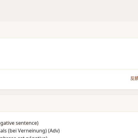
反
egative sentence)​
als (bei Verneinung)​ (Adv)​