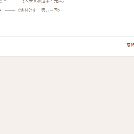
主。
——
《大宋宣和遺事．元集》
。
——
《儒林外史．第五三回》
反