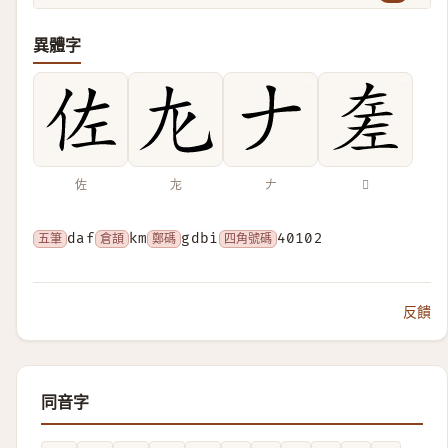
異體字
佐
㔫
𠂇
𢀡
五筆
daf
倉頡
km
鄭碼
gdbi
四角號碼
40102
反饋
同音字