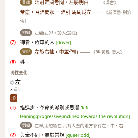
書證
廷尉定國考問，左驗明白
——
《漢書》
帝愈，召洎問狀， 洎引 馬周爲左
——
《新唐書·劉洎
傳》
例如
左驗(左證。證人;證據)
御者，趕車的人
[driver]
書證
左旋右抽，中軍作好
——
《詩·鄭風·清人》
姓
词性变化
左
◎
zuǒ
形
指進步、革命的派別或思潮
[left-
leaning;progressive;inclined towards the revolution]
例如
左聯;思想極左;凡有人羣的地方都有左、中、右
與衆不同，異於常規
[queer;odd]