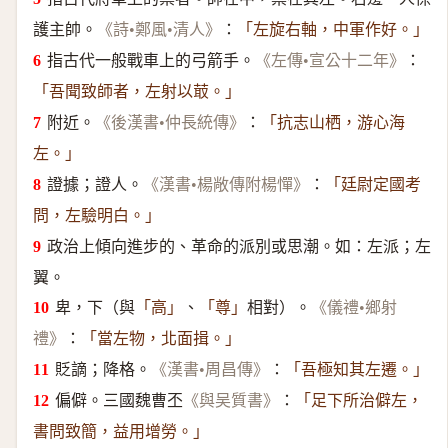
護主帥。
：
《詩•鄭風•清人》
「左旋右軸，中軍作好。」
指古代一般戰車上的弓箭手。
：
《左傳•宣公十二年》
「吾聞致師者，左射以菆。」
附近。
：
《後漢書•仲長統傳》
「抗志山栖，游心海
左。」
證據；證人。
：
《漢書•楊敞傳附楊憚》
「廷尉定國考
問，左驗明白。」
政治上傾向進步的、革命的派別或思潮。如：左派；左
翼。
卑，下（與
、
相對）。
「高」
「尊」
《儀禮•鄉射
：
禮》
「當左物，北面揖。」
貶謫；降格。
：
《漢書•周昌傳》
「吾極知其左遷。」
偏僻。三國魏曹丕
：
《與吴質書》
「足下所治僻左，
書問致簡，益用增勞。」