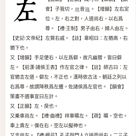
會】子我切，
音
。【增韻】左右定
𠀤
𡯛
位。左，右之對，人道尚右，以右爲
尊。【禮·王制】男子由右，婦人由左。
【史記·文帝紀】左賢右戚。【註】韋昭曰：左猶高，右
猶下也。
又【增韻】手足便右，以左爲僻，故凡幽猥，皆曰僻
左。【前漢·諸侯王表】作左官之律。【註】師古曰：左
官猶言左道。僻左，不正也。漢時依古法，朝廷之列以
右爲尊，故謂降秩爲左遷。佐諸侯爲左官也。【韻會】
策畫不適事宜曰左計。
又【正韻】左，戾也。
又乗車尚左。【禮·曲禮】祥車曠左。【疏】曠，空也。
車上貴左，僕在右，空左以擬神也。
又吉尚左。【禮·檀弓】孔子與門人立拱而尚右，二三子