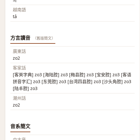
越南語
tả
方言讀音
（舊版簡文）
廣東話
zo2
客家話
[客英字典] zo3 [海陆腔] zo3 [梅县腔] zo3 [宝安腔] zo3 [客语
拼音字汇] zo3 [东莞腔] zo3 [台湾四县腔] zo3 [沙头角腔] zo3
[陆丰腔] zo3
潮州話
zo2
音系簡文
中古音