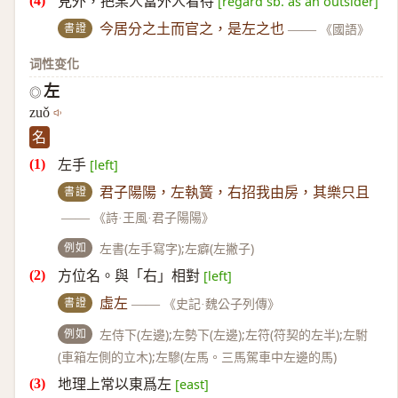
見外，把某人當外人看待
[regard sb. as an outsider]
書證
今居分之土而官之，是左之也
——
《國語》
词性变化
左
◎
zuǒ
名
左手
[left]
書證
君子陽陽，左執簧，右招我由房，其樂只且
——
《詩·王風·君子陽陽》
例如
左書(左手寫字);左癖(左撇子)
方位名。與「右」相對
[left]
書證
虛左
——
《史記·魏公子列傳》
例如
左侍下(左邊);左勢下(左邊);左符(符契的左半);左駙
(車箱左側的立木);左驂(左馬。三馬駕車中左邊的馬)
地理上常以東爲左
[east]