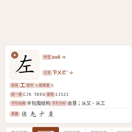
拼音
zuǒ
注音
ㄗㄨㄛˇ
工
部首
部外
總筆畫
3
5
統一碼
CJK 5DE6
筆順
13121
字形結構
字形分析
半包围结构
会意；从又、从工
異體