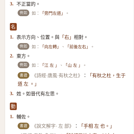
不正當的。
3.
例如
如：
。
「旁門左道」
名
表示方向、位置。與
相對。
1.
「右」
例如
如：
、
。
「向左轉」
「前後左右」
東方。
2.
例如
如：
、
。
「江 左 」
「山 左 」
書證
《詩經·唐風·有杕之杜》
：
「有杕之杜，生于
道 左 。」
姓。如晉代有左思。
3.
動
輔佐。
1.
書證
《說文解字· 左 部》
：
「手相 左 也。」