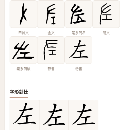
甲骨文
金文
楚系簡帛
說文
秦系簡牘
隸書
楷書
字形對比