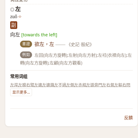
左
◎
zuǒ
副
向左
[towards the left]
書證
欲左，左
——
《史記·殷紀》
例如
左回(向左方旋轉);左射(向左方射);左衽(衣襟向左);左
轉(向左方旋轉);左顧(向左方觀看)
常用词组
左岸
左膀右臂
左邊
左邊鋒
左不過
左側
左丞相
左道旁門
左右督
左躲右閃
显示更多...
反饋