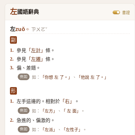
左
國語辭典
書證
左
zuǒ
ㄗㄨㄛˇ
副
參見
條。
1.
「
左計
」
參見
條。
2.
「
左遷
」
偏、差錯。
3.
例如
如：
、
「你想 左 了。」
「他說 左 了。」
形
左手這邊的。相對於
。
1.
「右」
例如
如：
、
。
「左方」
「 左 面」
急進的、偏激的。
2.
例如
如：
、
。
「左派」
「左性子」