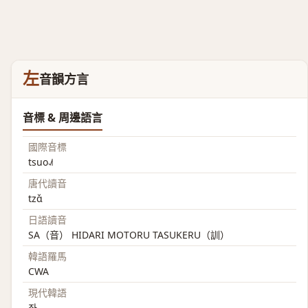
左
音韻方言
音標 & 周邊語言
國際音標
tsuo˨˩˦
唐代讀音
tzɑ̌
日語讀音
SA（音） HIDARI MOTORU TASUKERU（訓）
韓語羅馬
CWA
現代韓語
좌