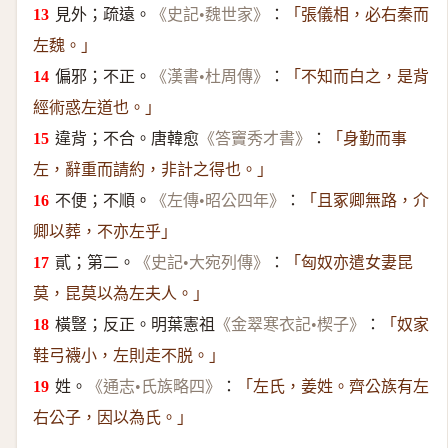
見外；疏遠。
：
《史記•魏世家》
「張儀相，必右秦而
左魏。」
偏邪；不正。
：
《漢書•杜周傳》
「不知而白之，是背
經術惑左道也。」
違背；不合。唐韓愈
：
《答竇秀才書》
「身勤而事
左，辭重而請約，非計之得也。」
不便；不順。
：
《左傳•昭公四年》
「且冢卿無路，介
卿以葬，不亦左乎」
貳；第二。
：
《史記•大宛列傳》
「匈奴亦遣女妻昆
莫，昆莫以為左夫人。」
橫豎；反正。明葉憲祖
：
《金翠寒衣記•楔子》
「奴家
鞋弓襪小，左則走不脱。」
姓。
：
《通志•氏族略四》
「左氏，姜姓。齊公族有左
右公子，因以為氏。」