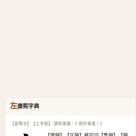
左
康熙字典
【寅集中】【工字部】 康熙筆畫：5 部外筆畫：2
【唐韻】【正韻】臧可切【集韻】【韻