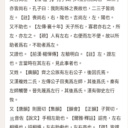
亦皆尚右，孔子曰：我則有姊之喪故也，二三子皆尚
左。【註】喪尚右，右，隂也。吉尚左，左，陽也。
又不助也。【左傳·襄十年】天子所右，寡君亦右之，所
左，亦左之。【疏】人有左右，右便而左不便。故以所
助者爲右，不助者爲左。
又證也。【前漢·楊惲傳】左驗明白。【註】左，證左
也。言當時在其左右，見此事者也。
又姓。【廣韻】齊之公族有左右公子，後因氏焉。
又漢複姓二氏，左傳公子目夷爲左師，其後爲氏。秦有
左師觸讋。晉先蔑爲左行，其後爲氏。漢有御史左行
恢。
又【唐韻】則箇切【集韻】【韻會】【正韻】子賀切，
音佐【說文】手相左助也。【爾雅·釋詁】詔亮，左右
𠀤
相導也，詔相導，左右助勴也，左右亮也。【疏】皆謂