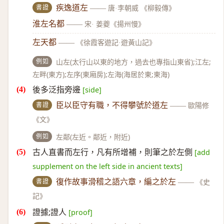
書證
疾逸道左
——
唐·李朝威 《柳毅傳》
淮左名都
——
宋· 姜夔《揚州慢》
左天都
——
《徐霞客遊記·遊黃山記》
例如
山左(太行山以東的地方，過去也專指山東省);江左;
左畔(東方);左序(東廂房);左海(海居於東;東海)
後多泛指旁邊
[side]
書證
臣以臣守有職，不得攀號於道左
——
歐陽修
《文》
例如
左鄰(左近。鄰近，附近)
古人直書而左行，凡有所增補，則筆之於左側
[add
supplement on the left side in ancient texts]
書證
復作故事滑稽之語六章，編之於左
——
《史
記》
證據;證人
[proof]