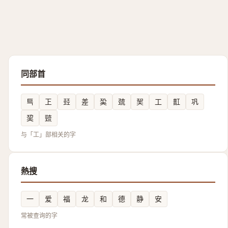
同部首
巪
㠪
㠭
差
巬
巯
㠬
工
㠮
巩
巭
巰
与「工」部相关的字
熱搜
一
爱
福
龙
和
德
静
安
常被查询的字