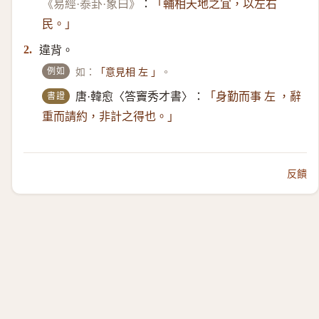
《易經·泰卦·象曰》
：
「輔相天地之宜，以左右
民。」
違背。
2.
例如
如：
。
「意見相 左 」
書證
唐·韓愈〈答竇秀才書〉：
「身勤而事 左 ，辭
重而請約，非計之得也。」
反饋