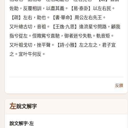
佐助，反覆相訓，以盡其義。【易·泰卦】以左右民。
【疏】左右，助也。【書·畢命】周公左右先王。
又叶總古切，音祖。【王逸·九思】逢流星兮問路，顧我
指兮從左。俓娵觜兮直馳，御者迷兮失軌。軌音矩。
又叶祖戈切，挫平聲。【詩·小雅】左之左之，君子宜
之。宜叶牛何反。
反饋
左
說文解字
說文解字·左