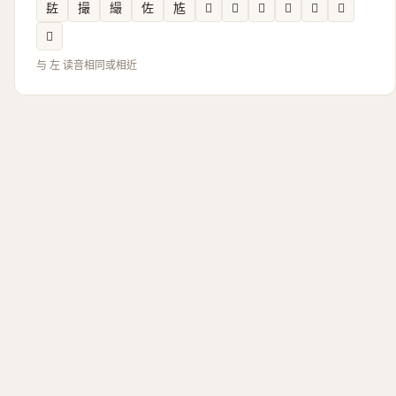
䦈
撮
繓
佐
㝾
𡯛
𪱺
𦬏
𢀡
𥬢
𡛿
𣠹
与 左 读音相同或相近