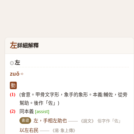
左
詳細解釋
左
◎
zuǒ
動
(會意。甲骨文字形，象手的象形。本義:輔佐，從旁
幫助。後作「佐」)
同本義
[assist]
書證
左，手相左助也
——
《說文》
俗字作「佐」
以左右民
——
《易·象上傳》