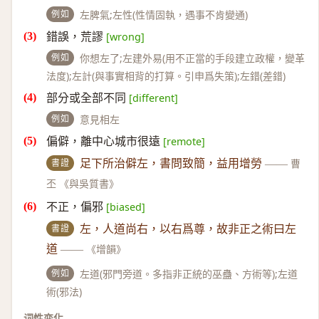
例如
左脾氣;左性(性情固執，遇事不肯變通)
錯誤，荒謬
[wrong]
例如
你想左了;左建外易(用不正當的手段建立政權，變革
法度);左計(與事實相背的打算。引申爲失策);左錯(差錯)
部分或全部不同
[different]
例如
意見相左
偏僻，離中心城市很遠
[remote]
書證
足下所治僻左，書問致簡，益用增勞
——
曹
丕 《與吳質書》
不正，偏邪
[biased]
書證
左，人道尚右，以右爲尊，故非正之術曰左
道
——
《增韻》
例如
左道(邪門旁道。多指非正統的巫蠱、方術等);左道
術(邪法)
词性变化