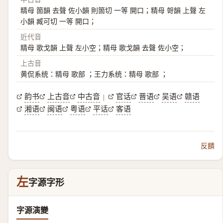
精母 箇韻 去聲 佐小韻 則箇切 一等 開口；精母 哿韻 上聲 左
小韻 臧可切 一等 開口；
近代音
精母 歌戈韻 上聲 左小空；精母 歌戈韻 去聲 佐小空；
上古音
黄侃系统：精母 歌部 ；王力系统：精母 歌部 ；
韵书
上古音
中古音
官话
晋语
吴语
赣语
|
湘语
闽语
粤语
平话
客语
反饋
左
字源字形
字源演變