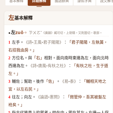
基本解釋
詳細解釋
國語辭典
康熙字典
說文解
左
基本解釋
左
zuǒ
ㄗㄨㄛˇ
《廣韻》臧可切，上哿精。又則箇切。歌部。
●
左手。
：
《詩•王風•君子陽陽》
「君子陽陽，左執簧，
右招我由房。」
方位名。與
相對。面向南時東邊為左，面向北時
「右」
西邊為左。
：
《詩•唐風•有杕之杜》
「有杕之杜，生于道
左。」
輔佐；幫助。後作
。
：
「佐」
《易•泰》
「輔相天地之
宜，以左右民。」
往左；向左。
：
《論語•憲問》
「微管仲，吾其被髮左
袵矣。」
指古代將車上的禦者。帥在中，禦在其左。右邊一人保