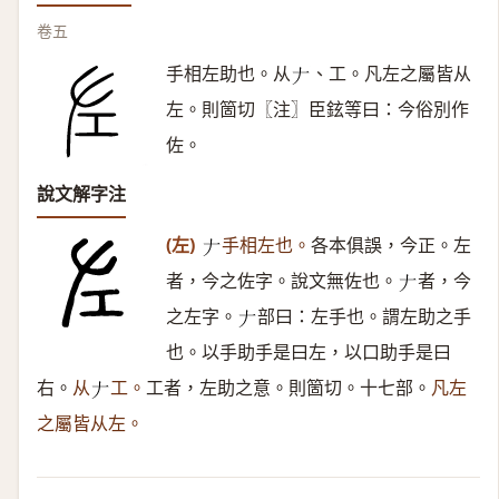
卷五
手相左助也。从
、工。凡左之屬皆从
𠂇
左。則箇切〖注〗臣鉉等曰：今俗別作
佐。
說文解字注
(左)
手相左也。
各本俱誤，今正。左
𠂇
者，今之佐字。說文無佐也。
者，今
𠂇
之左字。
部曰：左手也。謂左助之手
𠂇
也。以手助手是曰左，以口助手是曰
右。
从
工。
工者，左助之意。則箇切。十七部。
凡左
𠂇
之屬皆从左。