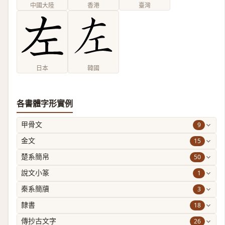
中國大陸
香港
臺灣
日本
韓國
各書體字形實例
9
甲骨文
15
金文
50
楚系簡帛
1
說文小篆
3
秦系簡牘
18
隸書
26
傳抄古文字