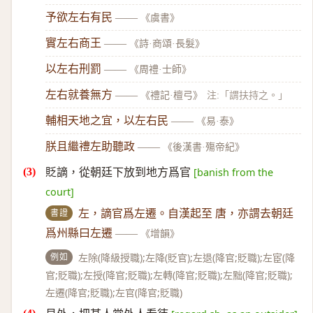
予欲左右有民
——
《虞書》
實左右商王
——
《詩·商頌·長髮》
以左右刑罰
——
《周禮·士師》
左右就養無方
——
《禮記·檀弓》
注:「謂扶持之。」
輔相天地之宜，以左右民
——
《易·泰》
朕且繼禮左助聽政
——
《後漢書·殤帝紀》
貶謫，從朝廷下放到地方爲官
[banish from the
court]
書證
左，謫官爲左遷。自漢起至 唐，亦謂去朝廷
爲州縣曰左遷
——
《增韻》
例如
左除(降級授職);左降(貶官);左退(降官;貶職);左宦(降
官;貶職);左授(降官;貶職);左轉(降官;貶職);左黜(降官;貶職);
左遷(降官;貶職);左官(降官;貶職)