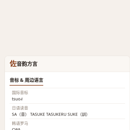
佐
音韵方言
音标 & 周边语言
国际音标
tsuo˨˩˦
日语读音
SA（音） TASUKE TASUKERU SUKE（訓）
韩语罗马
CWA