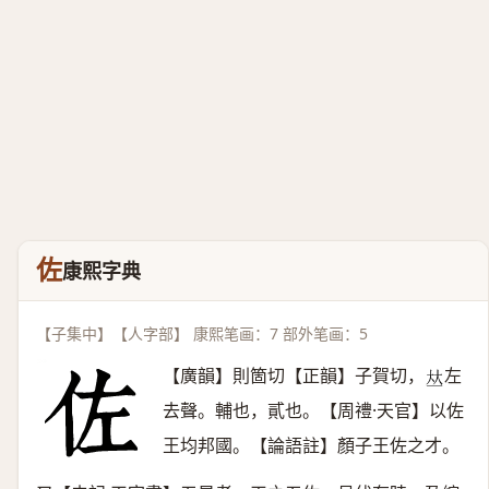
佐
康熙字典
【子集中】【人字部】 康熙笔画：7 部外笔画：5
【廣韻】則箇切【正韻】子賀切，
左
𠀤
去聲。輔也，貳也。【周禮·天官】以佐
王均邦國。【論語註】顏子王佐之才。