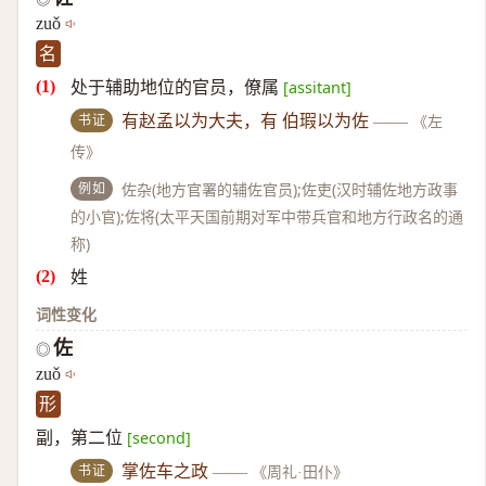
zuǒ
名
处于辅助地位的官员，僚属
[assitant]
书证
有赵孟以为大夫，有 伯瑕以为佐
——
《左
传》
例如
佐杂(地方官署的辅佐官员);佐吏(汉时辅佐地方政事
的小官);佐将(太平天国前期对军中带兵官和地方行政名的通
称)
姓
词性变化
佐
◎
zuǒ
形
副，第二位
[second]
书证
掌佐车之政
——
《周礼·田仆》