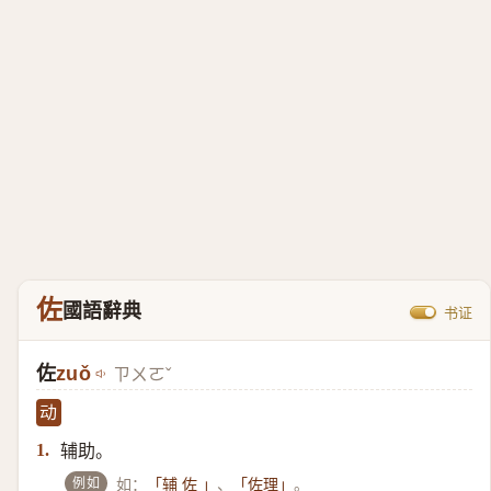
佐
國語辭典
书证
佐
zuǒ
ㄗㄨㄛˇ
动
辅助。
1.
例如
如：
、
。
「辅 佐 」
「佐理」