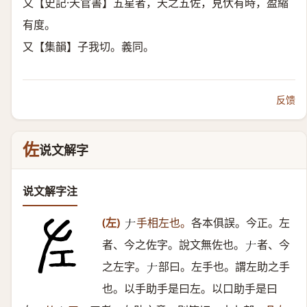
又【史記·天官書】五星者，天之五佐，見伏有時，盈縮
有度。
又【集韻】子我切。義同。
反馈
佐
说文解字
说文解字注
(左)
手相左也。
各本俱誤。今正。左
𠂇
者、今之佐字。說文無佐也。
者、今
𠂇
之左字。
部曰。左手也。謂左助之手
𠂇
也。以手助手是曰左。以口助手是曰