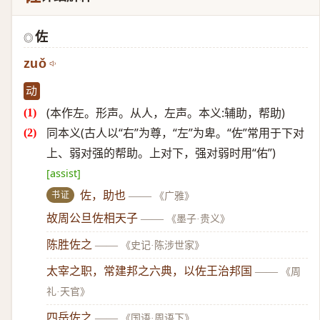
佐
◎
zuǒ
动
(本作左。形声。从人，左声。本义:辅助，帮助)
同本义(古人以“右”为尊，“左”为卑。“佐”常用于下对
上、弱对强的帮助。上对下，强对弱时用“佑”)
[assist]
书证
佐，助也
——
《广雅》
故周公旦佐相天子
——
《墨子·贵义》
陈胜佐之
——
《史记·陈涉世家》
太宰之职，常建邦之六典，以佐王治邦国
——
《周
礼·天官》
四岳佐之
——
《国语·周语下》