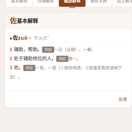
基本解释
详细解释
國語辭典
康熙字典
说文解
佐
基本解释
佐
zuǒ
ㄗㄨㄛˇ
●
辅助，帮助。
～证（证据）。～餐。
例如
处于辅助地位的人。
僚～。
例如
劝。
～食。～酒（①陪伴喝酒；②就着菜肴把酒喝下
例如
去）。
反馈