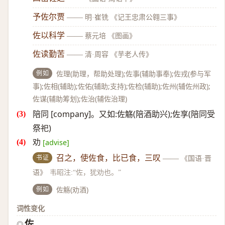
予佐尔贾
——
明·崔铣 《记王忠肃公翱三事》
佐以科学
——
蔡元培 《图画》
佐读勤苦
——
清·周容 《芋老人传》
例如
佐理(助理，帮助处理);佐事(辅助事奉);佐戎(参与军
事);佐相(辅助);佐佑(辅助;支持);佐检(辅助);佐州(辅佐州政);
佐谋(辅助筹划);佐治(辅佐治理)
陪同 [company]。又如:佐觞(陪酒助兴);佐享(陪同受
祭祀)
劝
[advise]
书证
召之，使佐食，比已食，三叹
——
《国语·晋
语》
韦昭注:“佐，犹劝也。”
例如
佐觞(劝酒)
词性变化
佐
◎