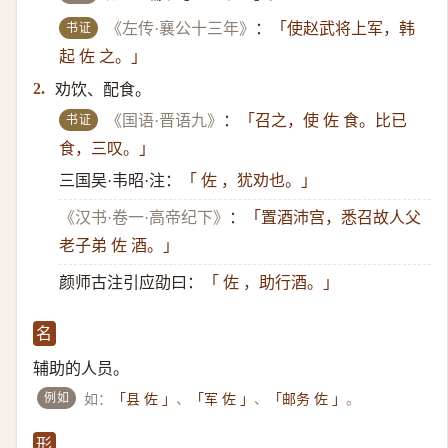
书证
《左传·襄公十三年》
：
「使赵武将上军，韩
起 佐 之。」
劝饮、配食。
2.
书证
《国语·晋语九》
：
「召之，使 佐 食。比已
食，三叹。」
三国吴·韦昭·注：
「 佐 ，犹劝也。」
《汉书·卷一·高帝纪下》
：
「置酒沛宫，悉召故人父
老子弟 佐 酒。」
颜师古注引应劭曰：
「 佐 ，助行酒。」
名
辅助的人员。
例如
如：
、
、
。
「县 佐 」
「军 佐 」
「邮务 佐 」
形