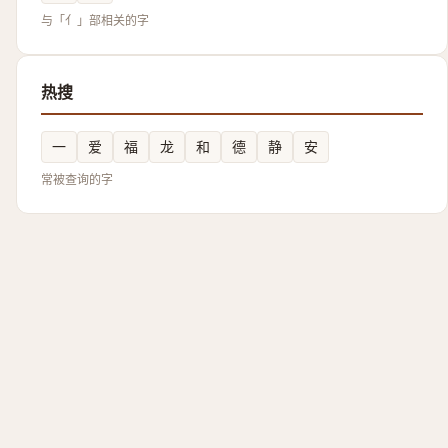
与「亻」部相关的字
热搜
一
爱
福
龙
和
德
静
安
常被查询的字