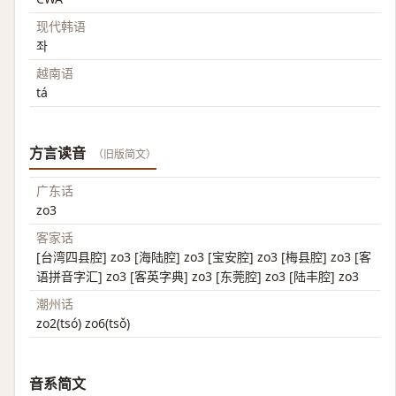
现代韩语
좌
越南语
tá
方言读音
（旧版简文）
广东话
zo3
客家话
[台湾四县腔] zo3 [海陆腔] zo3 [宝安腔] zo3 [梅县腔] zo3 [客
语拼音字汇] zo3 [客英字典] zo3 [东莞腔] zo3 [陆丰腔] zo3
潮州话
zo2(tsó) zo6(tsǒ)
音系简文