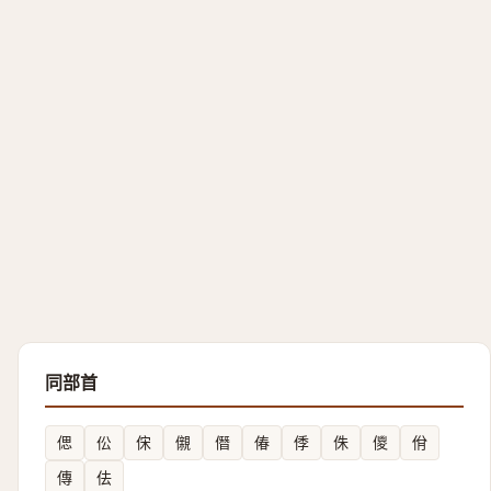
同部首
偲
伀
俕
儭
僭
偆
㑧
侏
儍
佾
傳
佉