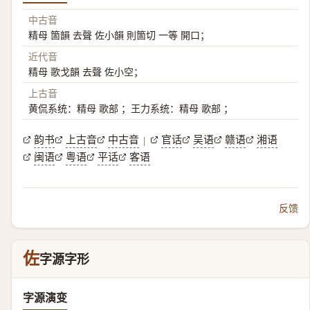
中古音
精母 箇韻 去聲 佐小韻 則箇切 一等 開口；
近代音
精母 歌戈韻 去聲 佐小空；
上古音
黄侃系统：精母 歌部 ；王力系统：精母 歌部 ；
韵书
上古音
中古音
官话
吴语
赣语
湘语
|
闽语
粤语
平话
客语
反馈
佐
字源字形
字源演变