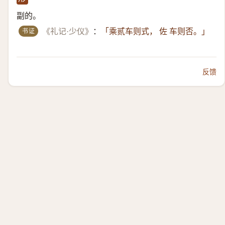
副的。
书证
《礼记·少仪》
：
「乘贰车则式， 佐 车则否。」
反馈