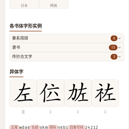
日本
韩国
各书体字形实例
6
秦系简牍
15
隶书
3
传抄古文字
异体字
左
𠇸
𠡃
𥙀
五笔
wdag
仓颉
okm
郑码
ngbi
四角号码
24212