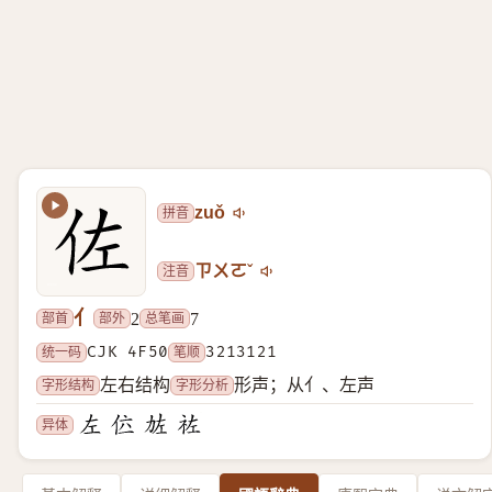
拼音
zuǒ
注音
ㄗㄨㄛˇ
亻
部首
部外
总笔画
2
7
统一码
CJK 4F50
笔顺
3213121
字形结构
字形分析
左右结构
形声；从亻、左声
异体