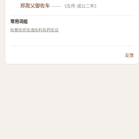
郑周父御佐车
——
《左传·成公二年》
常用词组
佐餐
佐贰
佐酒
佐料
佐药
佐证
反馈