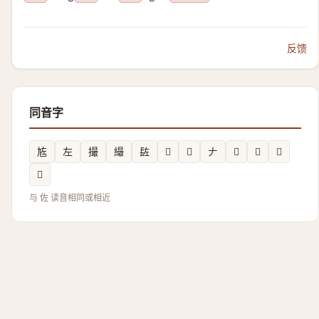
反馈
同音字
㝾
左
撮
繓
䦈
𦬏
𢀡
𠂇
𪭥
𪱺
𣠹
𧲭
与 佐 读音相同或相近