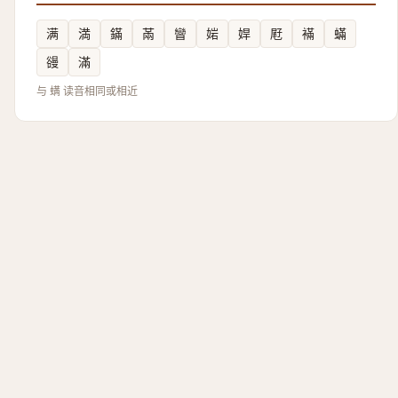
满
満
鏋
㒼
矕
㛧
娨
屘
襔
蟎
䜱
滿
与 螨 读音相同或相近