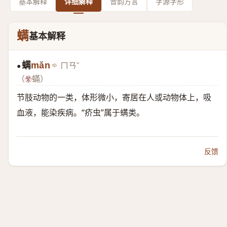
基本解释
详细解释
音韵方言
字源字形
螨
基本解释
螨
mǎn
ㄇㄢˇ
●
（
蟎）
节肢动物的一类，体形微小，寄居在人或动物体上，吸
血液，能染疾病。“疥虫”属于螨类。
反馈