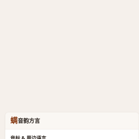
螨
音韵方言
音标 & 周边语言