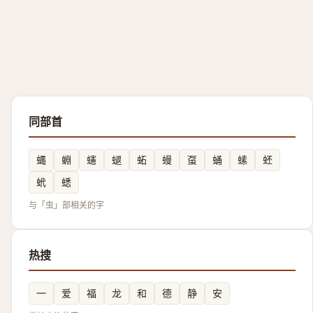
同部首
蝿
蜵
䘆
螁
䖨
蟃
虿
蛹
螦
蚽
蚮
蟋
与「虫」部相关的字
热搜
一
爱
福
龙
和
德
静
安