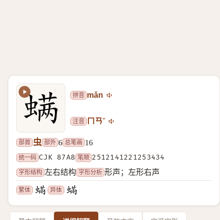
拼音
mǎn
注音
ㄇㄢˇ
虫
部首
部外
总笔画
6
16
统一码
CJK 87A8
笔顺
2512141221253434
字形结构
字形分析
左右结构
形声；左形右声
繁体
异体