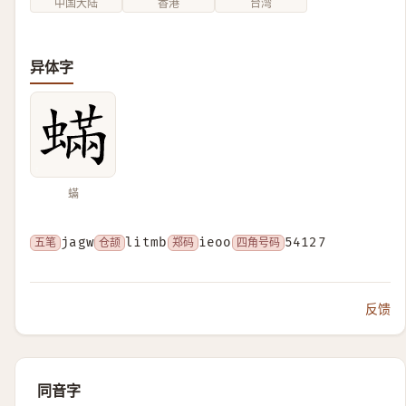
中国大陆
香港
台湾
异体字
蟎
五笔
jagw
仓颉
litmb
郑码
ieoo
四角号码
54127
反馈
同音字