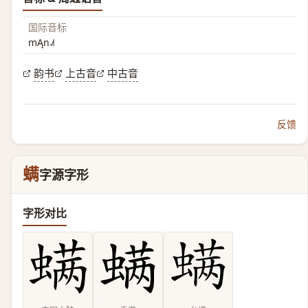
国际音标
mĄn˨˩˦
韵书
上古音
中古音
反馈
螨
字源字形
字形对比