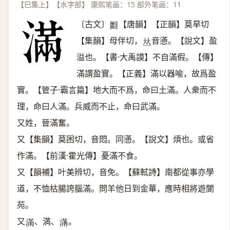
【巳集上】【水字部】 康熙笔画：15 部外笔画：11
〔古文〕
【唐韻】【正韻】莫旱切
𡈪
【集韻】母伴切，
音懣。【說文】盈
𠀤
溢也。【書·大禹謨】不自滿假。【傳】
滿謂盈實。【正義】滿以器喩，故爲盈
實。【管子·霸言篇】地大而不爲，命曰土滿。人衆而不
理，命曰人滿。兵威而不止，命曰武滿。
又姓，晉滿奮。
又【集韻】莫困切，音悶。同懣。【說文】煩也。或省
作滿。【前漢·霍光傳】憂滿不食。
又【韻補】叶美辨切，音免。【蘇軾詩】南都從事亦學
道，不恤枯腸誇腦滿。問羊他日到金華，應時相將遊閬
苑。
又
、満、
。
𣼛
𣺏