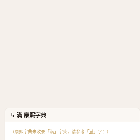
↳ 滿 康熙字典
（康熙字典未收录「満」字头，请参考「
滿
」字：）