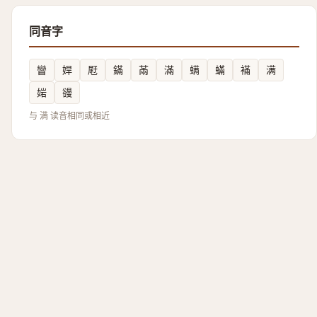
同音字
矕
娨
屘
鏋
㒼
滿
螨
蟎
襔
满
㛧
䜱
与 満 读音相同或相近