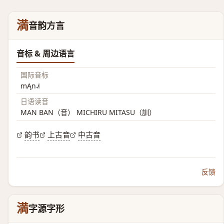
満
音韵方言
音标 & 周边语言
国际音标
mĄn˨˩˦
日语读音
MAN BAN（音） MICHIRU MITASU（訓）
韵书
上古音
中古音
反馈
満
字源字形