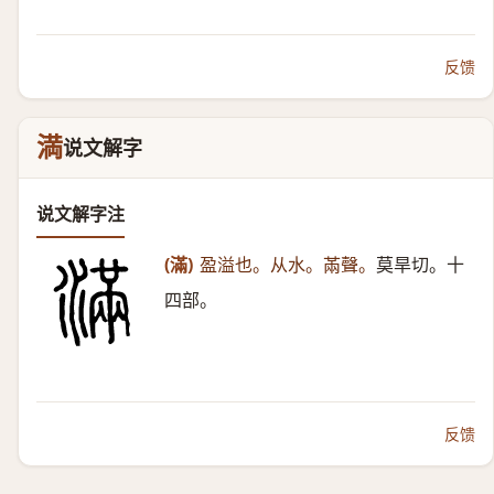
反馈
満
说文解字
说文解字注
(滿)
盈溢也。从水。㒼聲。
莫旱切。十
四部。
反馈