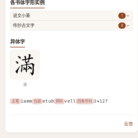
各书体字形实例
1
说文小篆
8
传抄古文字
异体字
滿
五笔
iamm
仓颉
etub
郑码
vell
四角号码
34127
反馈