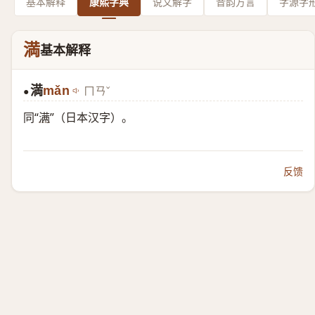
基本解释
康熙字典
说文解字
音韵方言
字源字
満
基本解释
満
mǎn
ㄇㄢˇ
●
同“
满
”（日本汉字）。
反馈