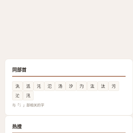
同部首
汍
汦
汑
氾
汤
汐
汋
汯
汰
污
汒
汛
与「氵」部相关的字
热搜