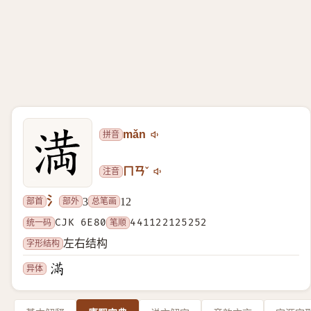
拼音
mǎn
注音
ㄇㄢˇ
氵
部首
部外
总笔画
3
12
统一码
CJK 6E80
笔顺
441122125252
字形结构
左右结构
异体