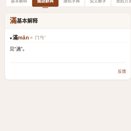
基本解释
國語辭典
康熙字典
说文解字
音韵方
滿
基本解释
滿
mǎn
ㄇㄢˇ
●
见“
满
”。
反馈