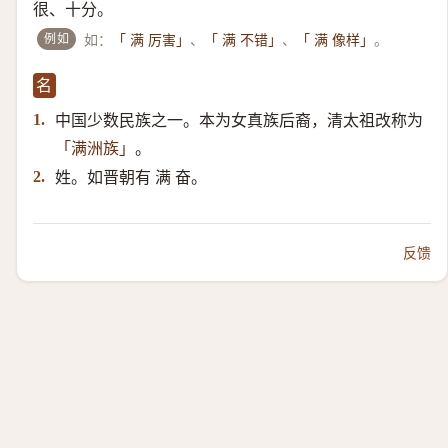
很、十分。
例如
如：
、
、
。
「 满 厉害」
「 满 不错」
「 满 像样」
名
中国少数民族之一。本为女真族后裔，清太祖改称为
1.
。
「满洲族」
姓。如晋朝有 满 奋。
2.
反馈