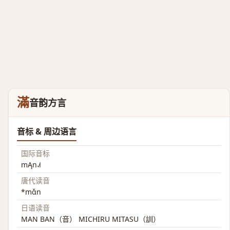
滿
音韵方言
音标 & 周边语言
国际音标
mĄn˨˩˦
唐代读音
*mɑ̌n
日语读音
MAN BAN（音） MICHIRU MITASU（訓）