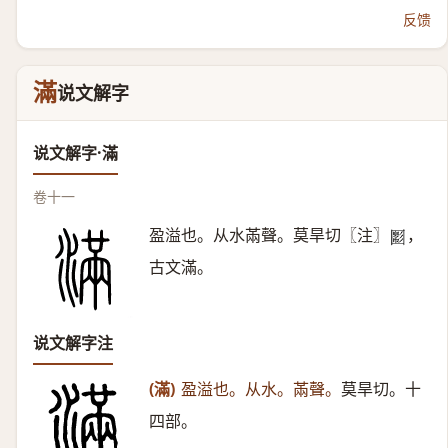
反馈
滿
说文解字
说文解字·滿
卷十一
盈溢也。从水㒼聲。莫旱切〖注〗
，
𡈪
古文滿。
说文解字注
(滿)
盈溢也。从水。㒼聲。
莫旱切。十
四部。