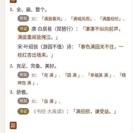
全、遍、整个。
1.
例如
如：
、
、
。
「满面春风」
「满城风雨」
「满腹经纶」
书证
唐·白居易〈琵琶行〉：
「凄凄不似向前声，
满座重闻皆掩泣。」
宋·叶绍翁〈游园不值〉诗：
「春色满园关不住，一
枝红杏出墙来。」
充足、完备、美好。
2.
例如
如：
、
、
、
「完 满 」
「圆 满 」
「幸福美 满 」
「精
。
神饱 满 」
骄傲。
3.
例如
如：
。
「自 满 」
书证
《书经·大禹谟》
：
「满招损，谦受益。」
副