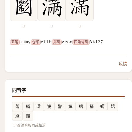
𡈪
𣺏
𣼛
五笔
iamy
仓颉
etlb
郑码
veoo
四角号码
34127
反馈
同音字
㒼
鏋
满
満
矕
娨
螨
襔
蟎
㛧
屘
䜱
与 滿 读音相同或相近