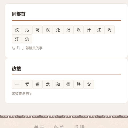
同部首
汶
污
汸
汊
汑
汨
汉
汗
江
汚
汀
氿
与「氵」部相关的字
热搜
一
爱
福
龙
和
德
静
安
常被查询的字
关于
条款
反馈