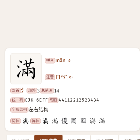
拼音
mǎn
注音
ㄇㄢˇ
氵
部首
部外
总笔画
3
14
统一码
CJK 6EFF
笔顺
44112212523434
字形结构
左右结构
简体
异体