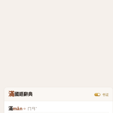
滿
國語辭典
书证
滿
mǎn
ㄇㄢˇ