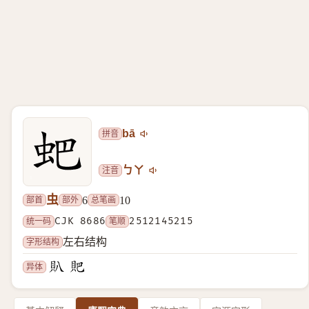
拼音
bā
注音
ㄅㄚ
虫
部首
部外
总笔画
6
10
统一码
CJK 8686
笔顺
2512145215
字形结构
左右结构
异体