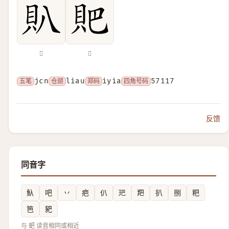
𧴩
𧵅
五笔
jcn
仓颉
liau
郑码
iyia
四角号码
57117
反馈
同音字
魞
吧
丷
疤
仈
鿱
羓
扒
捌
粑
笆
豝
与 蚆 读音相同或相近