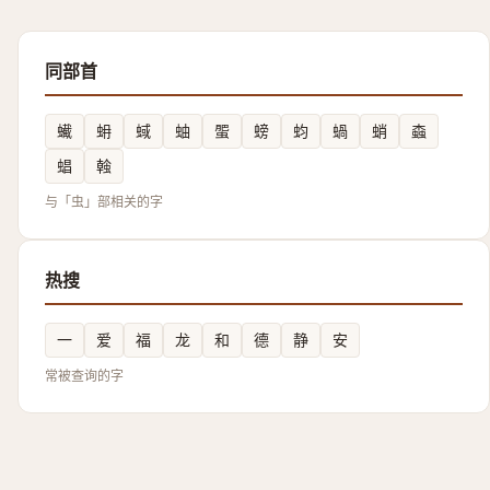
同部首
蠘
蚦
蜮
蚰
蜰
螃
蚐
蝸
蛸
螙
䗉
螒
与「虫」部相关的字
热搜
一
爱
福
龙
和
德
静
安
常被查询的字