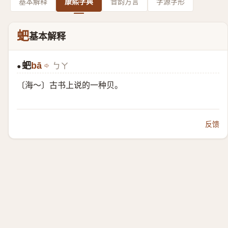
基本解释
康熙字典
音韵方言
字源字形
蚆
基本解释
蚆
bā
ㄅㄚ
●
〔海～〕古书上说的一种贝。
反馈