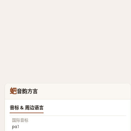
蚆
音韵方言
音标 & 周边语言
国际音标
pɑ˥