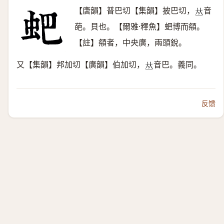
【唐韻】普巴切【集韻】披巴切，
音
𠀤
葩。貝也。【爾雅·釋魚】蚆博而頯。
【註】頯者，中央廣，兩頭銳。
又【集韻】邦加切【廣韻】伯加切，
音巴。義同。
𠀤
反馈