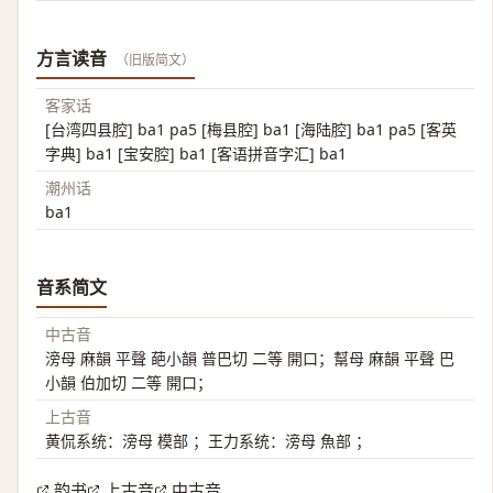
方言读音
（旧版简文）
客家话
[台湾四县腔] ba1 pa5 [梅县腔] ba1 [海陆腔] ba1 pa5 [客英
字典] ba1 [宝安腔] ba1 [客语拼音字汇] ba1
潮州话
ba1
音系简文
中古音
滂母 麻韻 平聲 葩小韻 普巴切 二等 開口；幫母 麻韻 平聲 巴
小韻 伯加切 二等 開口；
上古音
黄侃系统：滂母 模部 ；王力系统：滂母 魚部 ；
韵书
上古音
中古音