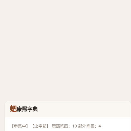
蚆
康熙字典
【申集中】【虫字部】 康熙笔画：10 部外笔画：4