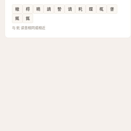
轍
棏
䁤
謫
謺
谪
籷
䁋
㭯
詟
鮿
銸
与 虴 读音相同或相近