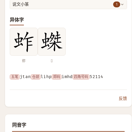
1
说文小篆
异体字
蚱
𧎩
五笔
jtan
仓颉
lihp
郑码
imhd
四角号码
52114
反馈
同音字