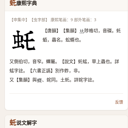
虴
康熙字典
【申集中】【虫字部】 康熙笔画：9 部外笔画：3
【唐韻】【集韻】
陟格切，音磔。虴
𠀤
蛨，蟲名。蚣蝑也。
又側伯切，音窄。蟬屬。【說文】虴蜢，草上蟲也。詳
蜢字註。【六書正譌】別作蚱，非。
又【集韻】與
、䖳同。土虴。詳䖳字註。
𧎩
反馈
虴
说文解字