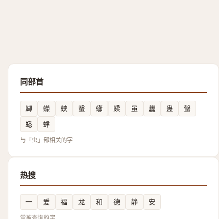
同部首
䖼
蠑
蛱
䗟
蠨
蝚
虽
蠿
蛊
螜
蟋
蝆
与「虫」部相关的字
热搜
一
爱
福
龙
和
德
静
安
常被查询的字