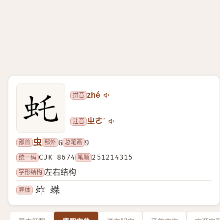
拼音
zhé
注音
ㄓㄜˊ
虫
部首
部外
总笔画
6
9
统一码
CJK 8674
笔顺
251214315
字形结构
左右结构
异体