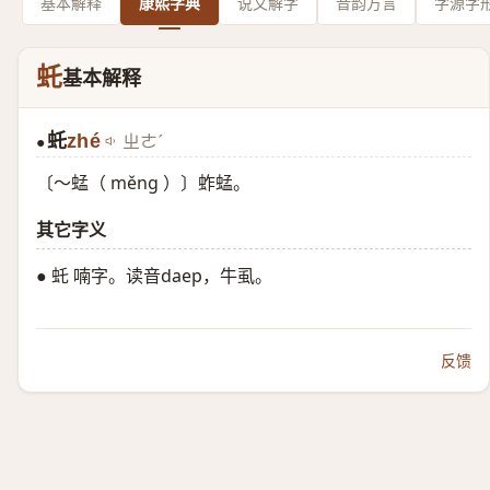
基本解释
康熙字典
说文解字
音韵方言
字源字
虴
基本解释
虴
zhé
ㄓㄜˊ
●
〔～蜢（ měng ）〕蚱蜢。
其它字义
● 虴 喃字。读音daep，牛虱。
反馈