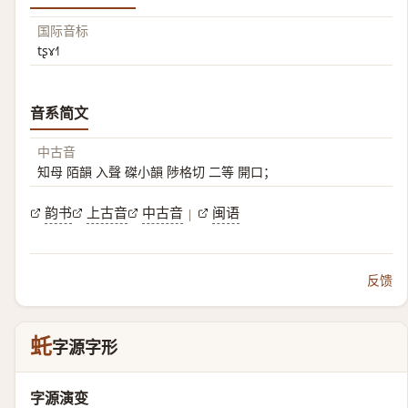
国际音标
tʂɤ˧˥
音系简文
中古音
知母 陌韻 入聲 磔小韻 陟格切 二等 開口；
韵书
上古音
中古音
闽语
|
反馈
虴
字源字形
字源演变