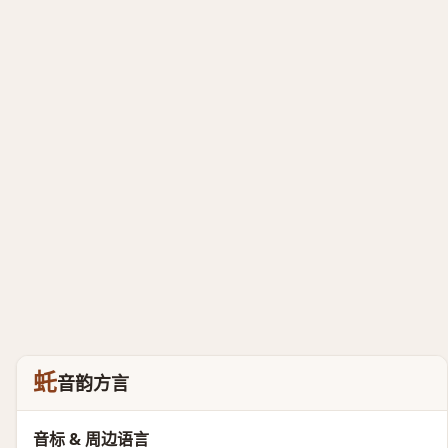
虴
音韵方言
音标 & 周边语言