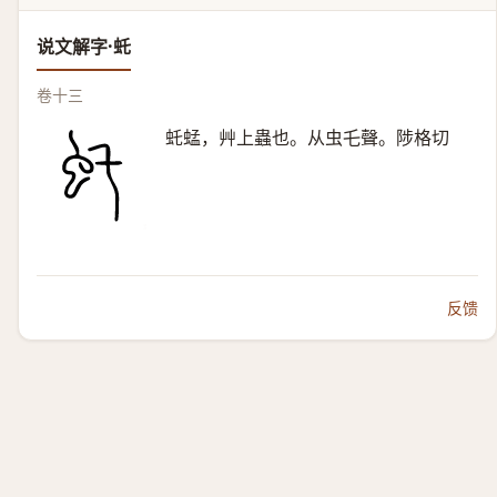
说文解字·虴
卷十三
虴蜢，艸上蟲也。从虫乇聲。陟格切
反馈