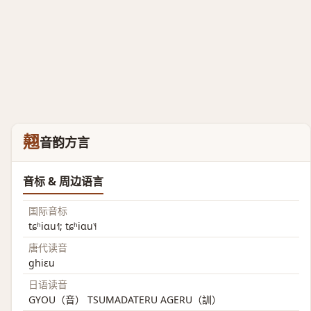
翹
音韵方言
音标 & 周边语言
国际音标
tɕʰiɑu˧˥; tɕʰiɑu˥˧
唐代读音
ghiɛu
日语读音
GYOU（音） TSUMADATERU AGERU（訓）