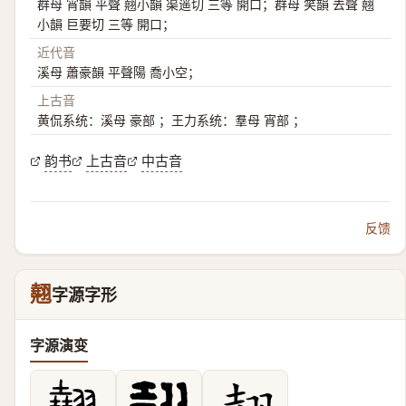
群母 宵韻 平聲 翹小韻 渠遥切 三等 開口；群母 笑韻 去聲 翹
小韻 巨要切 三等 開口；
近代音
溪母 蕭豪韻 平聲陽 喬小空；
上古音
黄侃系统：溪母 豪部 ；王力系统：羣母 宵部 ；
韵书
上古音
中古音
反馈
翹
字源字形
字源演变