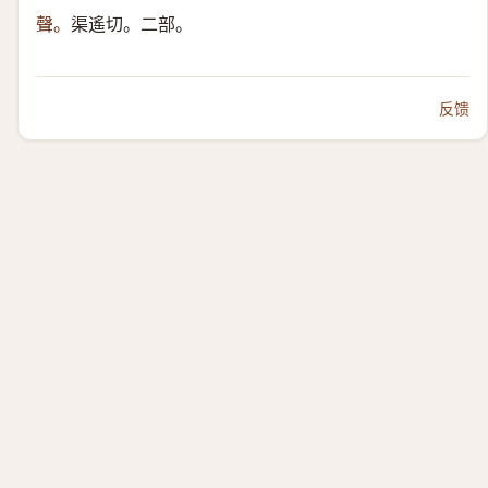
聲。
渠遙切。二部。
反馈