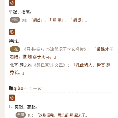
动
举起、抬高。
例如
如：
、
、
。
「翘首」
「 翘 望」
「 翘 足」
形
特出。
书证
《晋书·卷八七·凉武昭王李玄盛传》
：
「采殊才于
岩陆，拔 翘 彦于无际。」
北齐·颜之推
《颜氏家训·文章》
：
「凡此诸人，皆其 翘
秀者。」
翹
qiào
ㄑㄧㄠˋ
动
突起、高起。
1.
例如
如：
「这张板凳，两头都 翘 起来了。」