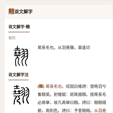
翹
说文解字
说文解字·翹
卷四
尾長毛也。从羽堯聲。渠遙切
说文解字注
(翹)
尾長毛也。
班固白雉詩：發晧羽兮
奮翹英。射雉賦：斑尾揚翹。按尾長毛
必高舉，故凡高舉曰翹。詩曰：翹翹錯
薪。高則危。詩曰：予室翹翹。
从羽堯