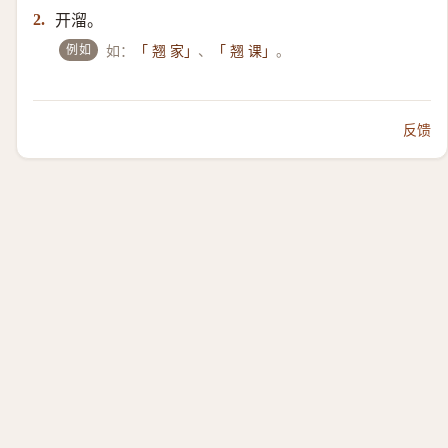
开溜。
2.
例如
如：
、
。
「 翘 家」
「 翘 课」
反馈