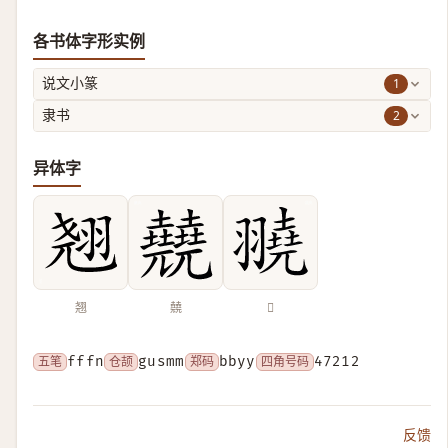
各书体字形实例
1
说文小篆
2
隶书
异体字
翘
㚁
𦒒
五笔
fffn
仓颉
gusmm
郑码
bbyy
四角号码
47212
反馈