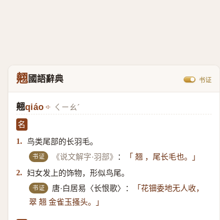
翹
國語辭典
书证
翹
qiáo
ㄑㄧㄠˊ
名
鸟类尾部的长羽毛。
1.
书证
《说文解字·羽部》
：
「 翘 ，尾长毛也。」
妇女发上的饰物，形似鸟尾。
2.
书证
唐·白居易〈长恨歌〉：
「花钿委地无人收，
翠 翘 金雀玉搔头。」