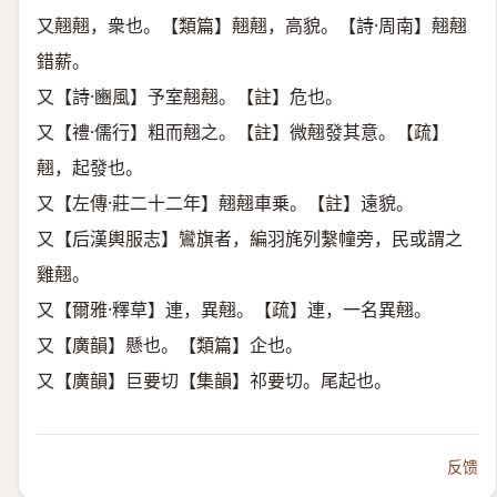
又翹翹，衆也。【類篇】翹翹，高貌。【詩·周南】翹翹
錯薪。
又【詩·豳風】予室翹翹。【註】危也。
又【禮·儒行】粗而翹之。【註】微翹發其意。【疏】
翹，起發也。
又【左傳·莊二十二年】翹翹車乗。【註】遠貌。
又【后漢輿服志】鸞旗者，編羽旄列繫幢旁，民或謂之
雞翹。
又【爾雅·釋草】連，異翹。【疏】連，一名異翹。
又【廣韻】懸也。【類篇】企也。
又【廣韻】巨要切【集韻】祁要切。尾起也。
反馈