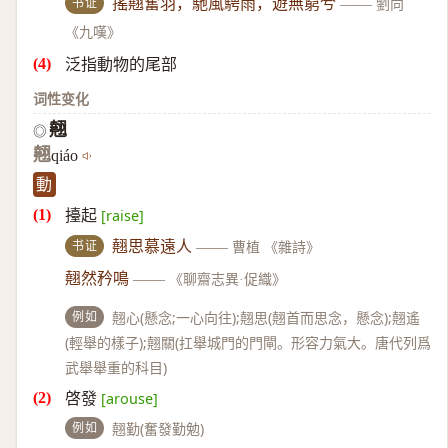
书证
搖翹奮羽，馳風騁雨，遊無窮兮
——
劉向
《九嘆》
泛指動物的尾部
词性变化
翹
◎
翹
qiáo
動
擡起
[raise]
书证
翹思慕遠人
——
曹植 《雜詩》
翹然矜鳴
——
《聊齋志異·促織》
例如
翹心(懸念;一心向往);翹思(翹首而思念，懸念);翹遙
(輕舉的樣子);翹關(扛舉城門的門閘。形容力氣大。唐代列爲
武舉舉重的科目)
啓發
[arouse]
例如
翹勤(奮發勤勉)