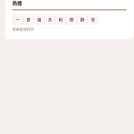
热搜
一
爱
福
龙
和
德
静
安
常被查询的字