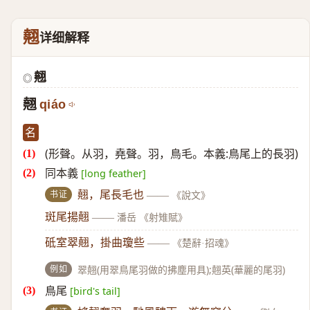
翹
详细解释
翹
◎
翹
qiáo
名
(形聲。从羽，堯聲。羽，鳥毛。本義:鳥尾上的長羽)
同本義
[long feather]
书证
翹，尾長毛也
——
《說文》
斑尾揚翹
——
潘岳 《射雉賦》
砥室翠翹，掛曲瓊些
——
《楚辭·招魂》
例如
翠翹(用翠鳥尾羽做的拂塵用具);翹英(華麗的尾羽)
鳥尾
[bird's tail]