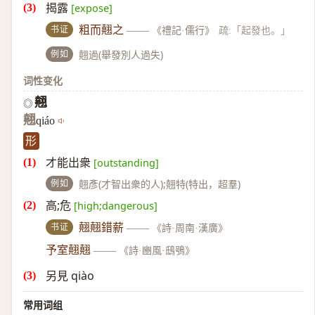
揭露
[expose]
书证
粗而翹之
——
《禮記·儒行》
疏:「起發也。」
例如
翹過(舉發別人過失)
词性变化
翹
◎
翹
qiáo
形
才能出衆
[outstanding]
例如
翹彥(才智出衆的人);翹特(特出，超羣)
高;危
[high;dangerous]
书证
翹翹錯薪
——
《詩·周南·漢廣》
予室翹翹
——
《詩·豳風·鴟鴞》
另見 qiào
常用词组