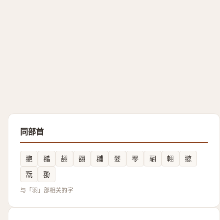
同部首
䎂
䎓
翓
䎄
䎍
翣
䎆
翮
䎐
翞
翫
翂
与「羽」部相关的字