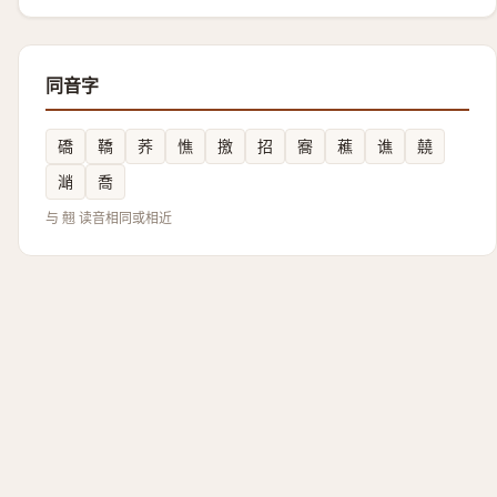
同音字
礄
鞽
荞
憔
撽
招
㝯
藮
谯
㚁
㴥
喬
与 翹 读音相同或相近