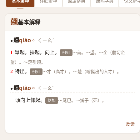
基本解释
详细解释
國語辭典
康熙字典
说文解
翹
基本解释
翹
qiáo
ㄑㄧㄠˊ
●
舉起，擡起，向上。
～首。～望。～企（殷切企
例如
望）。～足引領。
特出。
～才（高才）。～楚（喻傑出的人才）。
例如
翹
qiào
ㄑㄧㄠˋ
●
一頭向上仰起。
～尾巴。～辮子（死）。
例如
反馈