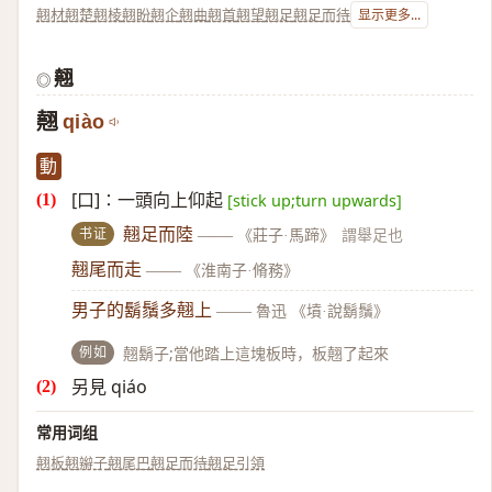
翹材
翹楚
翹棱
翹盼
翹企
翹曲
翹首
翹望
翹足
翹足而待
显示更多...
翹
◎
翹
qiào
動
[口]∶一頭向上仰起
[stick up;turn upwards]
书证
翹足而陸
——
《莊子·馬蹄》
謂舉足也
翹尾而走
——
《淮南子·脩務》
男子的鬍鬚多翹上
——
魯迅 《墳·說鬍鬚》
例如
翹鬍子;當他踏上這塊板時，板翹了起來
另見 qiáo
常用词组
翹板
翹辮子
翹尾巴
翹足而待
翹足引領