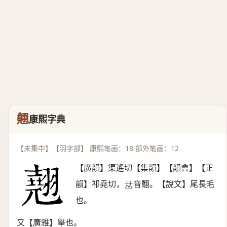
翹
康熙字典
【未集中】【羽字部】 康熙笔画：18 部外笔画：12
【廣韻】渠遙切【集韻】【韻會】【正
韻】祁堯切，
音䎗。【說文】尾長毛
𠀤
也。
又【廣雅】舉也。