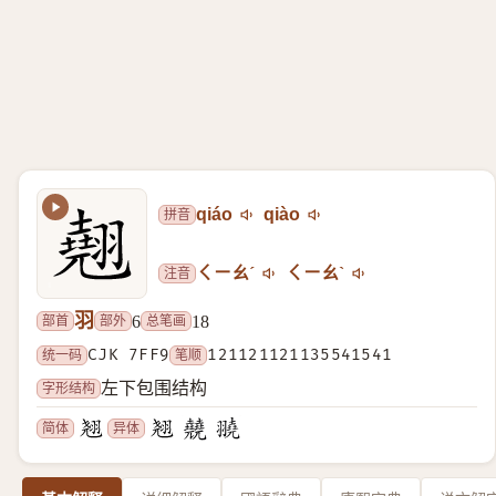
拼音
qiáo
qiào
注音
ㄑㄧㄠˊ
ㄑㄧㄠˋ
羽
部首
部外
总笔画
6
18
统一码
CJK 7FF9
笔顺
121121121135541541
字形结构
左下包围结构
简体
异体