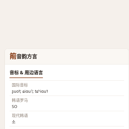
箾
音韵方言
音标 & 周边语言
国际音标
ʂuo˥˧; ɕiɑu˥; tɕʰiɑu˥˧
韩语罗马
SO
现代韩语
소