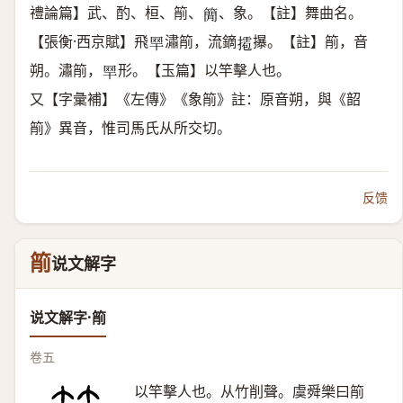
禮論篇】武、酌、桓、箾、
、象。【註】舞曲名。
𥳑
【張衡·西京賦】飛
潚箾，流鏑
㩧。【註】箾，音
𦉻
𢶉
朔。潚箾，
形。【玉篇】以竿擊人也。
𦉻
又【字彙補】《左傳》《象箾》註：原音朔，與《韶
箾》異音，惟司馬氏从所交切。
反馈
箾
说文解字
说文解字·箾
卷五
以竿擊人也。从竹削聲。虞舜樂曰箾