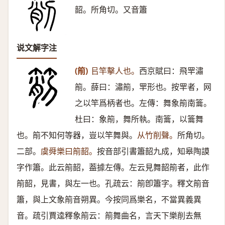
韶。所角切。又音簫
说文解字注
(箾)
㠯竿擊人也。
西京賦曰：飛䍐潚
箾。薛曰：潚箾，䍐形也。按䍐者，网
之以竿爲柄者也。左傳：舞象箾南籥。
杜曰：象箾，舞所執。南籥，以籥舞
也。箾不知何等器，豈以竿舞與。
从竹削聲。
所角切。
二部。
虞舜樂曰箾韶。
按音部引書簫韶九成，知皋陶謨
字作簫。此云箾韶，葢據左傳。左云見舞韶箾者，此作
箾韶，見書，與左一也。孔疏云：箾卽簫字。釋文箾音
簫，與上文象箾音朔異。今按同爲樂名，不當異義異
音。疏引賈逵釋象箾云：箾舞曲名，言天下樂削去無