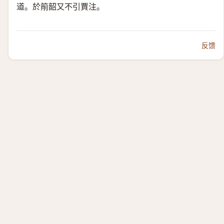
道。於箾韶又不引賈注。
反馈