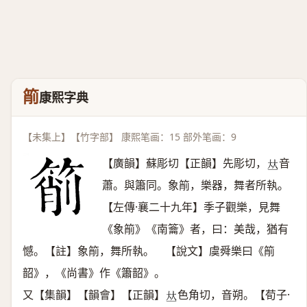
箾
康熙字典
【未集上】【竹字部】 康熙笔画：15 部外笔画：9
【廣韻】蘇彫切【正韻】先彫切，
音
𠀤
蕭。與簫同。象箾，樂器，舞者所執。
【左傳·襄二十九年】季子觀樂，見舞
《象箾》《南籥》者，曰：美哉，猶有
憾。【註】象箾，舞所執。 【說文】虞舜樂曰《箾
韶》，《尚書》作《簫韶》。
又【集韻】【韻會】【正韻】
色角切，音朔。【荀子·
𠀤