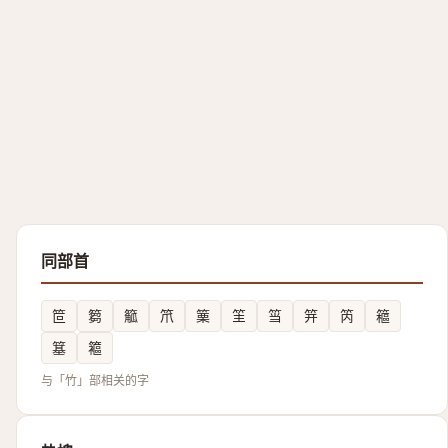
同部首
笸
篘
䉉
笊
篥
䇠
筜
笄
笍
䉩
簊
䉱
与「竹」部相关的字