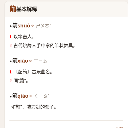
箾
基本解释
箾
shuò
ㄕㄨㄛˋ
●
以竿击人。
古代跳舞人手中拿的竿状舞具。
箾
xiāo
ㄒㄧㄠ
●
〔韶箾〕古乐曲名。
同“
箫
”。
箾
qiào
ㄑㄧㄠˋ
●
同“
鞘
”，装刀剑的套子。