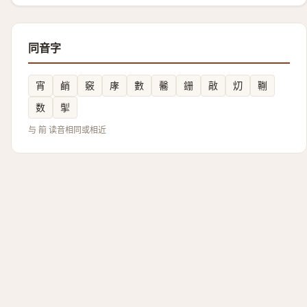
同音字
宵
䴛
竅
庨
數
毊
銏
㪣
灱
鞩
数
揱
与 箾 读音相同或相近