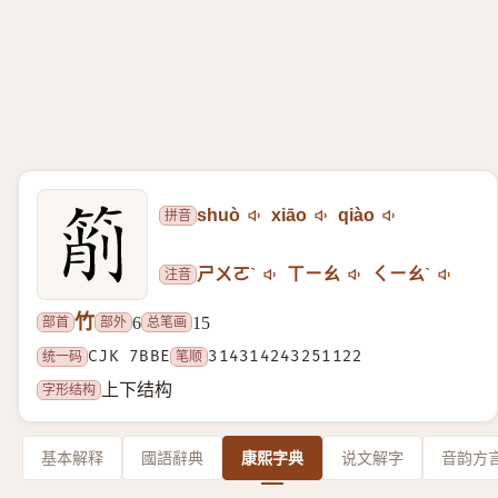
拼音
shuò
xiāo
qiào
注音
ㄕㄨㄛˋ
ㄒㄧㄠ
ㄑㄧㄠˋ
竹
部首
部外
总笔画
6
15
统一码
CJK 7BBE
笔顺
314314243251122
字形结构
上下结构
基本解释
國語辭典
康熙字典
说文解字
音韵方