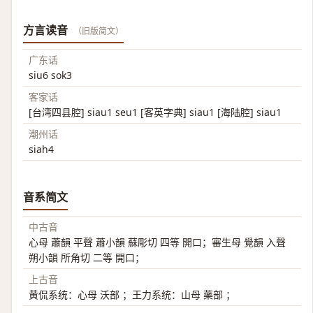
方言读音
（旧版简文）
广东话
siu6 sok3
客家话
[台湾四县腔] siau1 seu1 [客英字典] siau1 [海陆腔] siau1
潮州话
siah4
音系简文
中古音
心母 蕭韻 平聲 蕭小韻 蘇彫切 四等 開口；審生母 覺韻 入聲
朔小韻 所角切 二等 開口；
上古音
黄侃系统：心母 沃部 ；王力系统：山母 藥部 ；