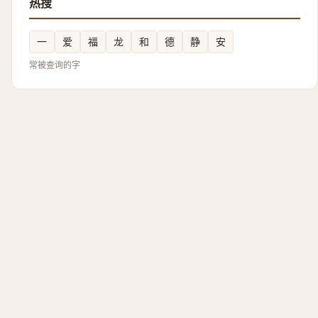
热搜
一
爱
福
龙
和
德
静
安
常被查询的字