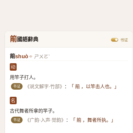
箾
國語辭典
书证
箾
shuò
ㄕㄨㄛˋ
动
用竿子打人。
书证
《说文解字·竹部》
：
「 箾 ，以竿击人也。」
名
古代舞者所拿的竿子。
书证
《广韵·入声·觉韵》
：
「 箾 ，舞者所执。」