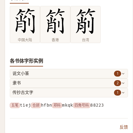
中国大陆
香港
台湾
各书体字形实例
1
说文小篆
2
隶书
1
传抄古文字
五笔
tiej
仓颉
hfbn
郑码
mkqk
四角号码
88223
反馈