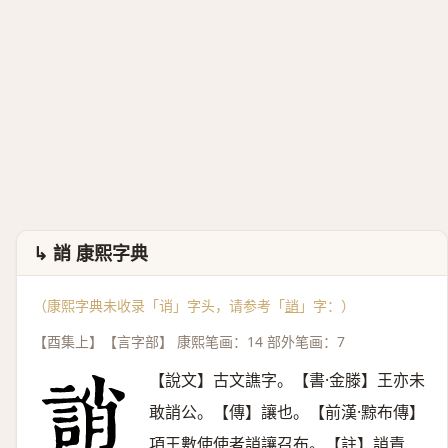
↳ 誚 康熙字典
（康熙字典未收录「诮」字头，请参考「
誚
」字：）
【酉集上】【言字部】 康熙笔画：14 部外笔画：7
【說文】古文譙字。【書·金滕】王亦未
敢誚公。【傳】讓也。【前漢·黥布傳】
項王數使使者誚讓召布。【註】誚責