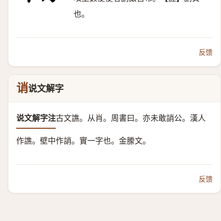
也。
反馈
诮
说文解字
说文解字注
古文譙。从肖。周書曰。亦未敢誚公。
漢人
作譙。壁中作誚。實一字也。金縢文。
反馈