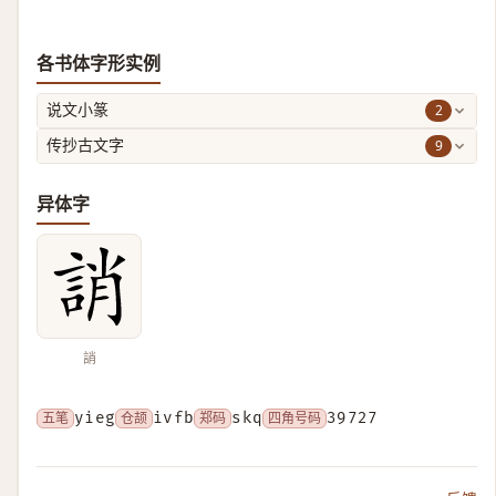
各书体字形实例
2
说文小篆
9
传抄古文字
异体字
誚
五笔
yieg
仓颉
ivfb
郑码
skq
四角号码
39727