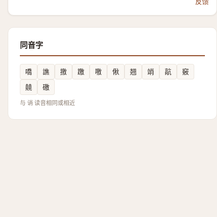
反馈
同音字
嘺
譙
撽
躈
噭
偢
翘
䇌
髚
竅
㚁
礉
与 诮 读音相同或相近