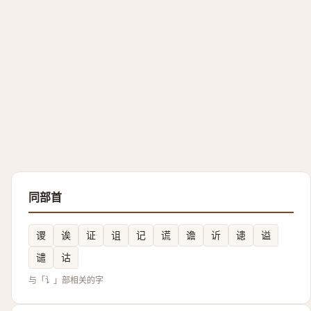
同部首
谡
诶
证
诅
记
谎
谵
䜣
䜨
谥
谴
诂
与「讠」部相关的字