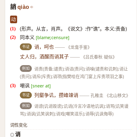
誚
qiào
动
(形声。从言，肖声。《说文》:作“谯”。本义:责备)
同本义
[blame;censure]
书证
诮，呵也
——
《龙龛手鉴》
丈人归，酒醒而诮其子
——
《吕氏春秋·疑似》
例如
诮责(责备;谴责);诮诘(责问);诮噪(谴责和讥刺);诮让
(责问);诮斥(斥责);诮项(指樊哙在鸿门宴上斥责项羽之事)
嘲讽
[sneer at]
书证
列壑争讥，攒峰竦诮
——
孔稚圭 《北山移文》
例如
诮谤(讥诮毁谤);讥诮(冷言冷语地讥讽);诮骂(讥笑谩
骂);诮讽(讥笑讽刺);诮戏(嘲笑逗乐);诮辱(讥讽侮辱)
词性变化
诮
◎