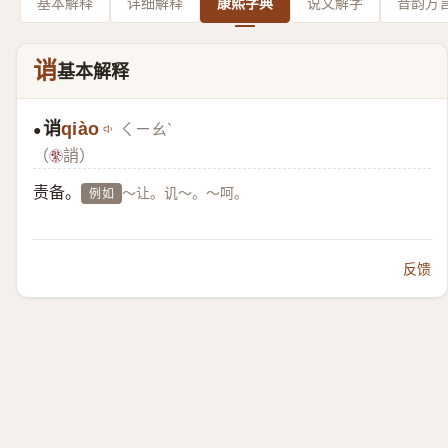
基本解释
详细解释
康熙字典
说文解字
音韵方
诮
基本解释
诮
qiào
ㄑㄧㄠˋ
●
（
誚）
责备。
～让。讥～。～呵。
例如
反馈