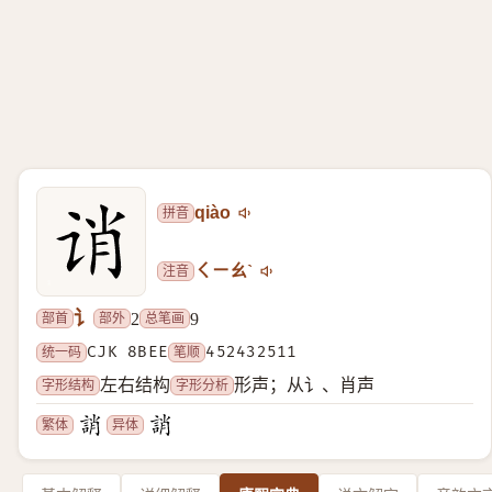
拼音
qiào
注音
ㄑㄧㄠˋ
讠
部首
部外
总笔画
2
9
统一码
CJK 8BEE
笔顺
452432511
字形结构
字形分析
左右结构
形声；从讠、肖声
繁体
异体