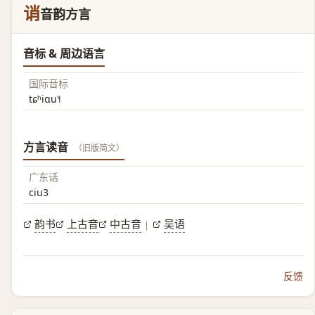
诮
音韵方言
音标 & 周边语言
国际音标
tɕʰiɑu˥˧
方言读音
（旧版简文）
广东话
ciu3
韵书
上古音
中古音
吴语
|
反馈