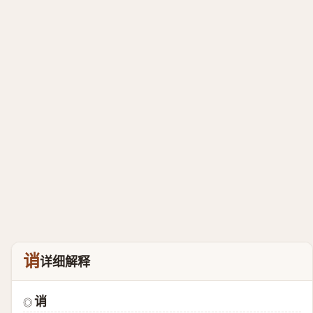
诮
详细解释
诮
◎