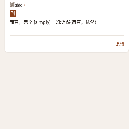
誚
qiào
副
简直，完全 [simply]。如:诮然(简直，依然)
反馈