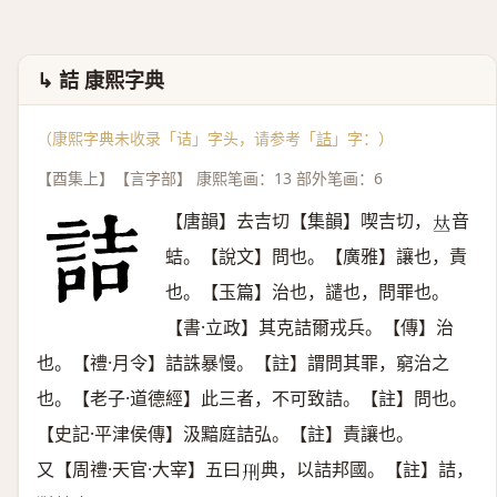
↳ 詰 康熙字典
（康熙字典未收录「诘」字头，请参考「
詰
」字：）
【酉集上】【言字部】 康熙笔画：13 部外笔画：6
【唐韻】去吉切【集韻】喫吉切，
音
𠀤
蛣。【說文】問也。【廣雅】讓也，責
也。【玉篇】治也，譴也，問罪也。
【書·立政】其克詰爾戎兵。【傳】治
也。【禮·月令】詰誅暴慢。【註】謂問其罪，窮治之
也。【老子·道德經】此三者，不可致詰。【註】問也。
【史記·平津侯傳】汲黯庭詰弘。【註】責讓也。
又【周禮·天官·大宰】五曰
典，以詰邦國。【註】詰，
𠛬