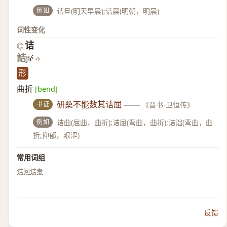
例如
诘旦(明天早晨);诘晨(明朝，明晨)
词性变化
诘
◎
詰
jié
形
曲折
[bend]
书证
研桑不能数其诘屈
——
《晋书·卫恒传》
例如
诘曲(屈曲，曲折);诘屈(弯曲，曲折);诘诎(弯曲，曲
折;抑郁，艰涩)
常用词组
诘问
诘责
反馈