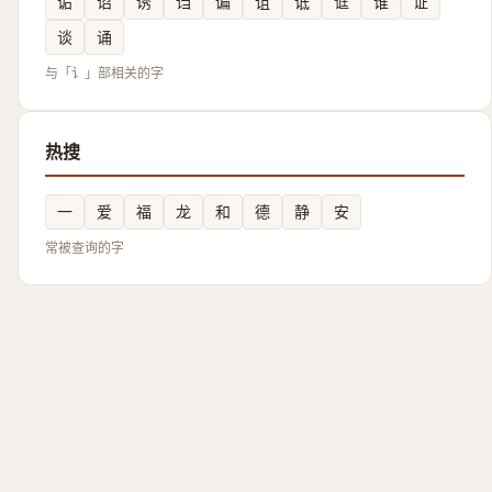
诟
诏
诱
诌
谝
诅
诋
诓
谁
证
谈
诵
与「讠」部相关的字
热搜
一
爱
福
龙
和
德
静
安
常被查询的字