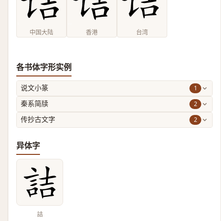
中国大陆
香港
台湾
各书体字形实例
1
说文小篆
2
秦系简牍
2
传抄古文字
异体字
詰