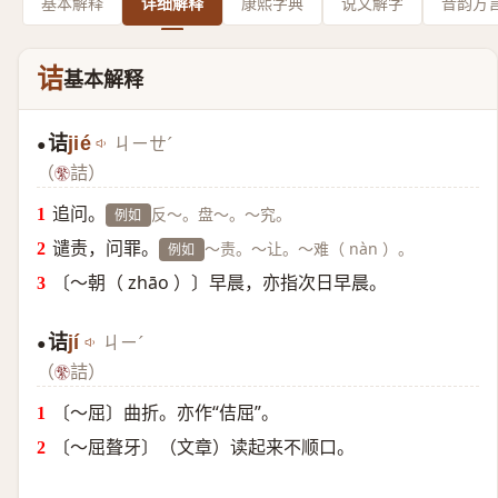
基本解释
详细解释
康熙字典
说文解字
音韵方
诘
基本解释
诘
jié
ㄐㄧㄝˊ
●
（
詰）
追问。
反～。盘～。～究。
例如
谴责，问罪。
～责。～让。～难（ nàn ）。
例如
〔～朝（ zhāo ）〕早晨，亦指次日早晨。
诘
jí
ㄐㄧˊ
●
（
詰）
〔～屈〕曲折。亦作“佶屈”。
〔～屈聱牙〕（文章）读起来不顺口。