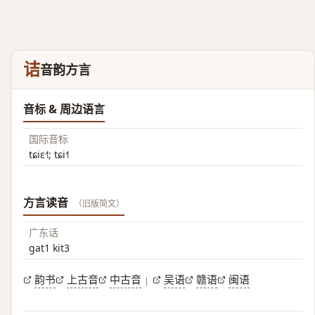
诘
音韵方言
音标 & 周边语言
国际音标
tɕiɛ˧˥; tɕi˧˥
方言读音
（旧版简文）
广东话
gat1 kit3
韵书
上古音
中古音
吴语
赣语
闽语
|