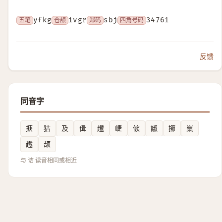
五笔
yfkg
仓颉
ivgr
郑码
sbj
四角号码
34761
反馈
同音字
掶
狤
及
偮
䟌
崨
㑵
諔
擳
㠍
䟌
颉
与 诘 读音相同或相近