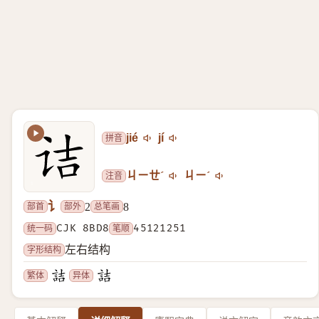
拼音
jié
jí
注音
ㄐㄧㄝˊ
ㄐㄧˊ
讠
部首
部外
总笔画
2
8
统一码
CJK 8BD8
笔顺
45121251
字形结构
左右结构
繁体
异体