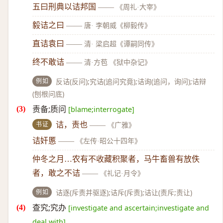
五曰刑典以诘邦国
——
《周礼·大宰》
毅诘之曰
——
唐· 李朝威《柳毅传》
直诘袁曰
——
清· 梁启超《谭嗣同传》
终不敢诘
——
清·方苞 《狱中杂记》
例如
反诘(反问);究诘(追问究竟);诘询(追问，询问);诘辩
(刨根问底)
责备;质问
[blame;interrogate]
书证
诘，责也
——
《广雅》
诘奸慝
——
《左传·昭公十四年》
仲冬之月…农有不收藏积聚者，马牛畜兽有放佚
者，敢之不诘
——
《礼记·月令》
例如
诘逐(斥责并驱逐);诘斥(斥责);诘让(责斥;责让)
查究;究办
[investigate and ascertain;investigate and
deal with]