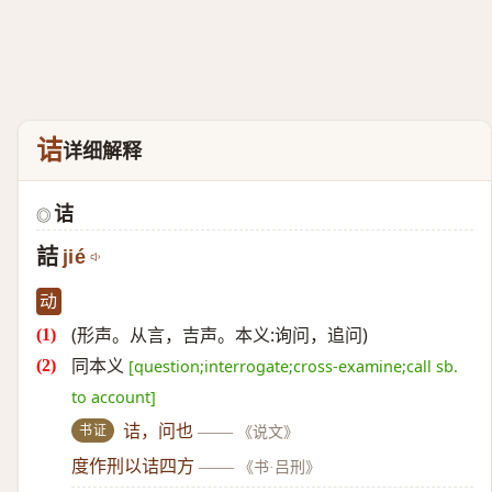
诘
详细解释
诘
◎
詰
jié
动
(形声。从言，吉声。本义:询问，追问)
同本义
[question;interrogate;cross-examine;call sb.
to account]
书证
诘，问也
——
《说文》
度作刑以诘四方
——
《书·吕刑》