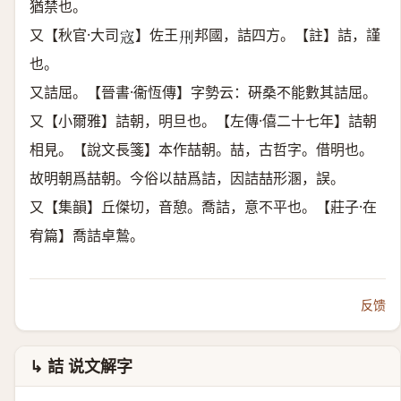
猶禁也。
又【秋官·大司
】佐王
邦國，詰四方。【註】詰，謹
𡨥
𠛬
也。
又詰屈。【晉書·衞恆傳】字勢云：硏桑不能數其詰屈。
又【小爾雅】詰朝，明旦也。【左傳·僖二十七年】詰朝
相見。【說文長箋】本作喆朝。喆，古哲字。借明也。
故明朝爲喆朝。今俗以喆爲詰，因詰喆形溷，誤。
又【集韻】丘傑切，音憩。喬詰，意不平也。【莊子·在
宥篇】喬詰卓鷙。
反馈
↳ 詰 说文解字