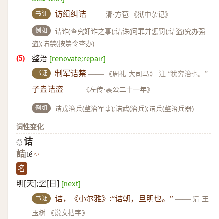
书证
访缉纠诘
——
清·方苞 《狱中杂记》
例如
诘诈(查究奸诈之事);诘诛(问罪并惩罚);诘盗(究办强
盗);诘禁(按禁令查办)
整治
[renovate;repair]
书证
制军诘禁
——
《周礼·大司马》
注:“犹穷治也。”
子盍诘盗
——
《左传·襄公二十一年》
例如
诘戎治兵(整治军事);诘武(治兵);诘兵(整治兵器)
词性变化
诘
◎
詰
jié
名
明[天];翌[日]
[next]
书证
诘，《小尔雅》:“诘朝，旦明也。”
——
清·王
玉树 《说文拈字》