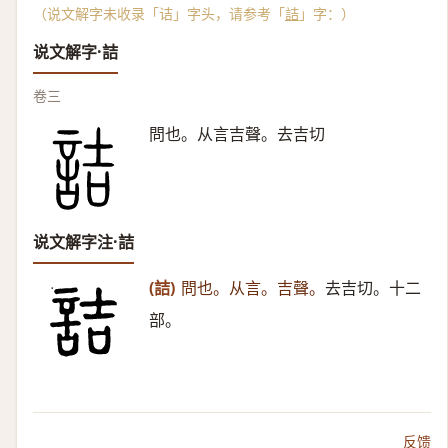
（说文解字未收录「诘」字头，请参考「
詰
」字：）
说文解字·詰
卷三
問也。从言吉聲。去吉切
说文解字注·詰
(詰)
問也。从言。吉聲。
去吉切。十二
部。
反馈