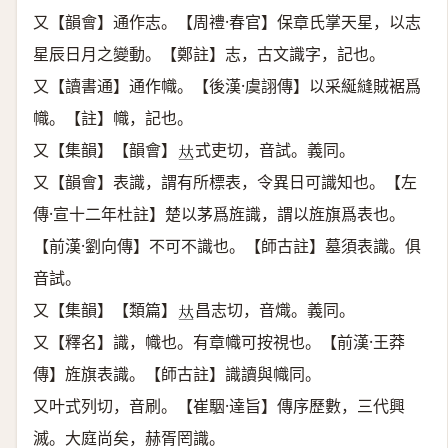
又【韻會】通作志。【周禮·春官】保章氏掌天星，以志
星辰日月之變動。【鄭註】志，古文識字，記也。
又【讀書通】通作幟。【後漢·虞詡傳】以采綖縫賊裾爲
幟。【註】幟，記也。
又【集韻】【韻會】
式吏切，音試。義同。
𠀤
又【韻會】表識，謂有所標表，令異日可識知也。【左
傳·宣十二年杜註】楚以茅爲旌識，謂以旌旗爲表也。
【前漢·劉向傳】不可不識也。【師古註】墓須表識。俱
音試。
又【集韻】【類篇】
昌志切，音熾。義同。
𠀤
又【釋名】識，幟也。有章幟可按視也。【前漢·王莽
傳】旌旗表識。【師古註】識讀與幟同。
又叶式列切，音刷。【崔駰·達旨】傳序歷數，三代興
滅。大庭尚矣，赫胥罔識。