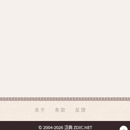
关于
条款
反馈
© 2004-2026 汉典 ZDIC.NET
×