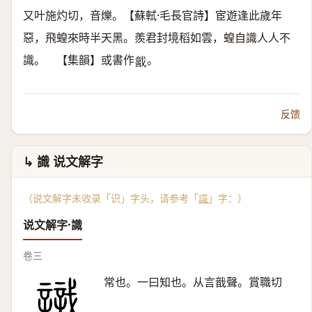
又叶施灼切，音爍。【蘇軾·毛長官詩】宦遊逢此歲年
惡，飛蝗來時半天黑。羨君封境稻如雲，蝗自識人人不
識。 【集韻】或書作
。
𧬣
反馈
↳ 識 说文解字
（说文解字未收录「识」字头，请参考「
識
」字：）
说文解字·識
卷三
常也。一曰知也。从言戠聲。賞職切