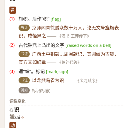
名
旗帜。后作“帜”
[flag]
书证
京师闻青徐贼众数十万人，讫无文号旌旗表
识，咸怪异之
——
《汉书·王莽传下》
古代钟鼎上凸出的文字
[raised words on a bell]
书证
广西土中铜鼓…周围款识，其圆纹为古钱，
其方文如织簟
——
《岭外代答》
通“帜”。标记
[mark;sign]
书证
以龙熊鸟雀为识
——
《宝刀赋序》
例如
标识(标志)
词性变化
识
◎
識
zhì
动