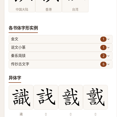
中国大陆
香港
台湾
各书体字形实例
1
金文
1
说文小篆
2
秦系简牍
6
传抄古文字
异体字
識
𧥾
𧨺
𧬣