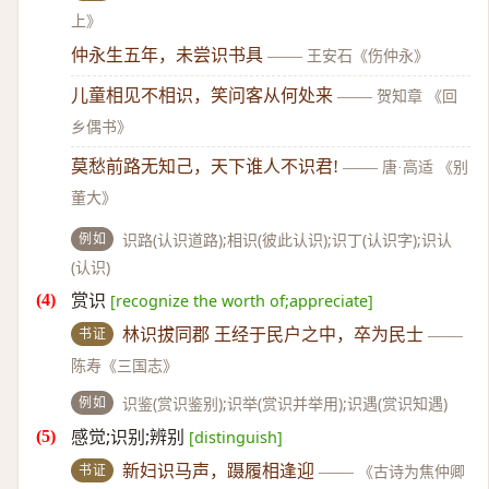
上》
仲永生五年，未尝识书具
——
王安石《伤仲永》
儿童相见不相识，笑问客从何处来
——
贺知章 《回
乡偶书》
莫愁前路无知己，天下谁人不识君!
——
唐·高适 《别
董大》
例如
识路(认识道路);相识(彼此认识);识丁(认识字);识认
(认识)
赏识
[recognize the worth of;appreciate]
书证
林识拔同郡 王经于民户之中，卒为民士
——
陈寿《三国志》
例如
识鉴(赏识鉴别);识举(赏识并举用);识遇(赏识知遇)
感觉;识别;辨别
[distinguish]
书证
新妇识马声，蹑履相逢迎
——
《古诗为焦仲卿