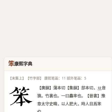
笨
康熙字典
【未集上】【竹字部】 康熙笔画：11 部外笔画：5
【廣韻】蒲本切【集韻】部本切，
音
𠀤
獖。竹裏也。一曰麤率也。【晉書】豫
章太守史疇，以人肥大，時人目爲笨
伯。