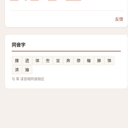
反馈
同音字
撪
逩
体
夯
坌
奔
倴
㮥
䬱
㤓
渀
㨧
与 笨 读音相同或相近