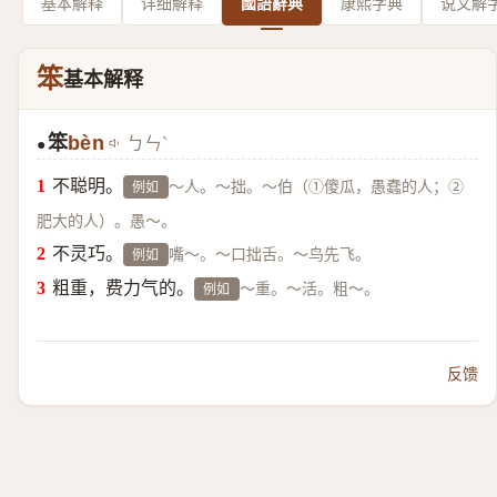
基本解释
详细解释
國語辭典
康熙字典
说文解
笨
基本解释
笨
bèn
ㄅㄣˋ
●
不聪明。
～人。～拙。～伯（①傻瓜，愚蠢的人；②
例如
肥大的人）。愚～。
不灵巧。
嘴～。～口拙舌。～鸟先飞。
例如
粗重，费力气的。
～重。～活。粗～。
例如
反馈