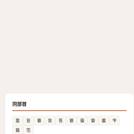
同部首
簄
䈚
䉵
䇢
筶
簒
篌
䈶
䉷
笇
籖
笵