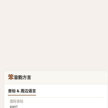
笨
音韵方言
音标 & 周边语言
国际音标
pən˥˧