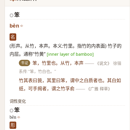
笨
◎
bèn
名
(形声。从竹，本声。本义:竹里。指竹的内表面) 竹子的
内层。通称“竹黄”
[inner layer of bamboo]
书证
笨，竹里也。从竹，本声
——
《说文》
徐锴
系传:“笨，竹白也。”
竹其表曰笢，其里曰笨，谓中之白质者也。其白如
纸，可手揭者，谓之竹孚俞
——
《广雅·释草》
词性变化
笨
◎
bèn
形