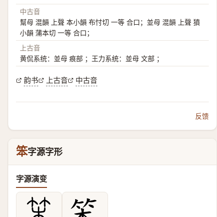
中古音
幫母 混韻 上聲 本小韻 布忖切 一等 合口；並母 混韻 上聲 獖
小韻 蒲本切 一等 合口；
上古音
黄侃系统：並母 痕部 ；王力系统：並母 文部 ；
韵书
上古音
中古音
反馈
笨
字源字形
字源演变