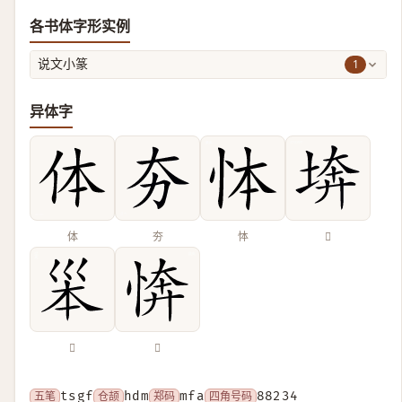
各书体字形实例
1
说文小篆
异体字
体
夯
㤓
𡍋
𡿶
𢜘
五笔
tsgf
仓颉
hdm
郑码
mfa
四角号码
88234