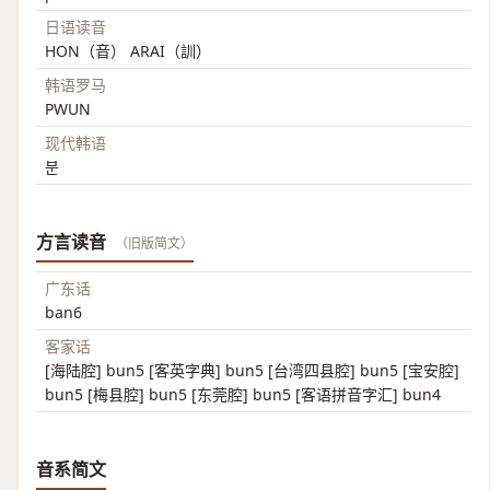
日语读音
HON（音） ARAI（訓）
韩语罗马
PWUN
现代韩语
분
方言读音
（旧版简文）
广东话
ban6
客家话
[海陆腔] bun5 [客英字典] bun5 [台湾四县腔] bun5 [宝安腔]
bun5 [梅县腔] bun5 [东莞腔] bun5 [客语拼音字汇] bun4
音系简文