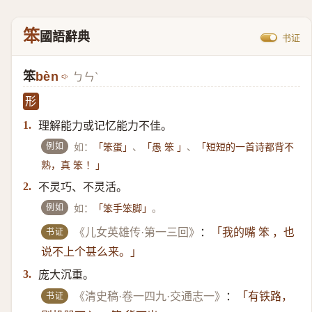
笨
國語辭典
书证
笨
bèn
ㄅㄣˋ
形
理解能力或记忆能力不佳。
1.
例如
如：
、
、
「笨蛋」
「愚 笨 」
「短短的一首诗都背不
熟，真 笨 ！」
不灵巧、不灵活。
2.
例如
如：
。
「笨手笨脚」
书证
《儿女英雄传·第一三回》
：
「我的嘴 笨 ，也
说不上个甚么来。」
庞大沉重。
3.
书证
《清史稿·卷一四九·交通志一》
：
「有铁路，