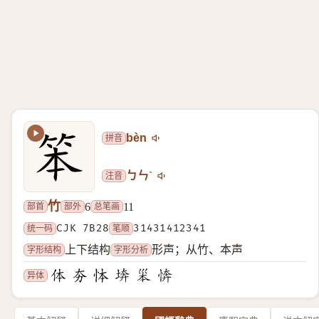
拼音
bèn
注音
ㄅㄣˋ
竹
部首
部外
总笔画
6
11
统一码
CJK 7B28
笔顺
31431412341
字形结构
字形分析
上下结构
形声；从竹、本声
异体