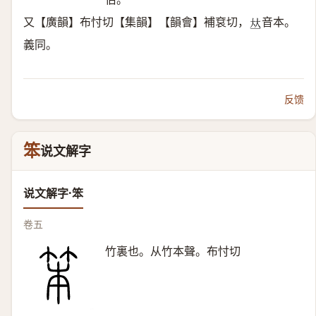
又【廣韻】布忖切【集韻】【韻會】補袞切，
音本。
𠀤
義同。
反馈
笨
说文解字
说文解字·笨
卷五
竹裏也。从竹本聲。布忖切