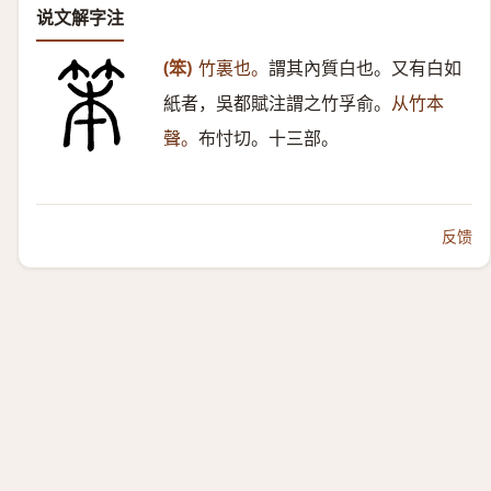
说文解字注
(笨)
竹裏也。
謂其內質白也。又有白如
紙者，吳都賦注謂之竹孚俞。
从竹本
聲。
布忖切。十三部。
反馈