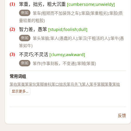
笨重，拙劣，粗大沉重
[cumbersome;unwieldy]
例如
笨车(粗陋而不加装饰之车);笨窳(笨重粗劣);笨胶(质
量较差的粗胶)
智力差，愚笨
[stupid;foolish;dull]
例如
笨头笨脑;笨人(愚蠢的人);笨汉(干粗活的人);笨牛(愚
笨如牛)
不灵巧;不灵活
[clumsy;awkward]
例如
笨作(作事刻板，不变通);笨贼(笨蛋)
常用词组
笨伯
笨蛋
笨家伙
笨脚兽科
笨口拙舌
笨鸟先飞
笨人
笨手笨脚
笨重
笨拙
显示更多...
反馈