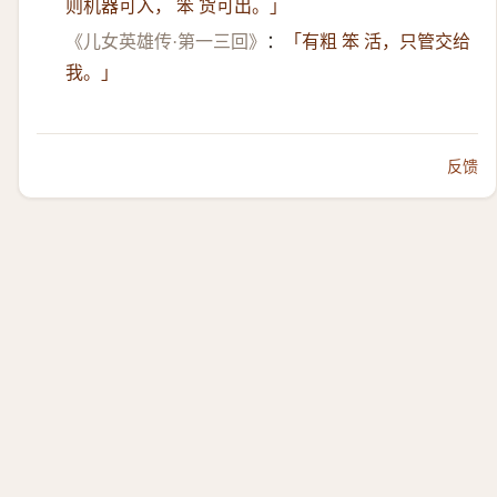
则机器可入， 笨 货可出。」
《儿女英雄传·第一三回》
：
「有粗 笨 活，只管交给
我。」
反馈