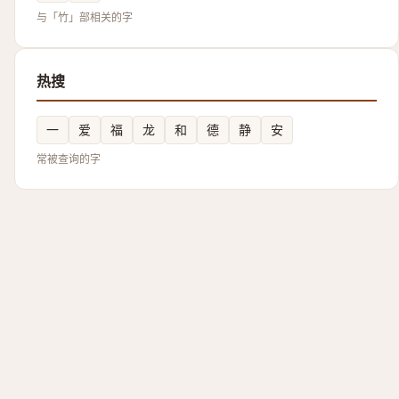
与「竹」部相关的字
热搜
一
爱
福
龙
和
德
静
安
常被查询的字