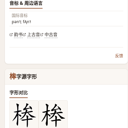
音标 & 周边语言
国际音标
pən˥˧; fĄn˥˧
韵书
上古音
中古音
反馈
桳
字源字形
字形对比