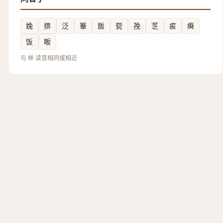
婏
捹
泛
䉊
飯
㼝
㝃
䒦
㽹
㾱
饭
畈
与 桳 读音相同或相近