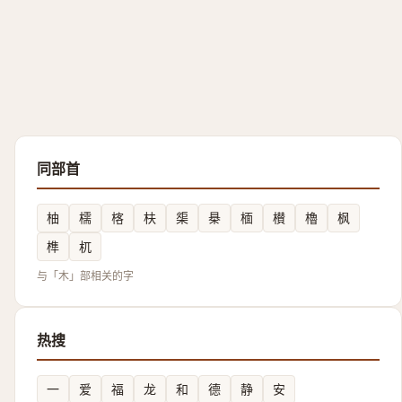
同部首
柚
檽
楁
枎
㮡
㮂
㮌
櫕
櫓
枫
榫
杌
与「木」部相关的字
热搜
一
爱
福
龙
和
德
静
安