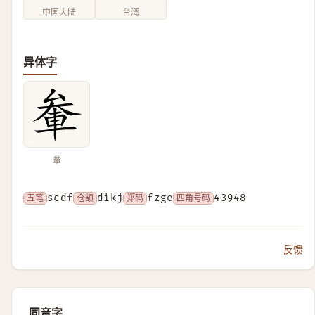
中国大陆
台湾
异体字
軬
五笔
scdf
仓颉
dikj
郑码
fzge
四角号码
43948
反馈
同音字