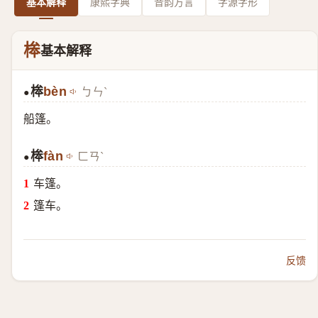
基本解释
康熙字典
音韵方言
字源字形
桳
基本解释
桳
bèn
ㄅㄣˋ
●
船篷。
桳
fàn
ㄈㄢˋ
●
车篷。
篷车。
反馈