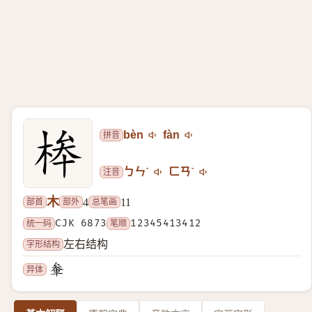
拼音
bèn
fàn
注音
ㄅㄣˋ
ㄈㄢˋ
木
部首
部外
总笔画
4
11
统一码
CJK 6873
笔顺
12345413412
字形结构
左右结构
异体