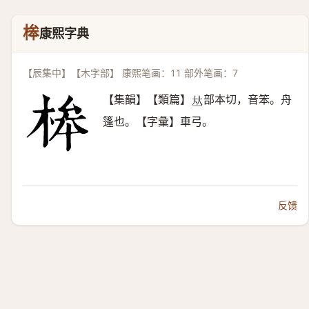
桳
康熙字典
【辰集中】【木字部】 康熙笔画：11 部外笔画：7
【集韻】【類篇】
部本切，音笨。舟
𠀤
篷也。【字彙】車弓。
反馈