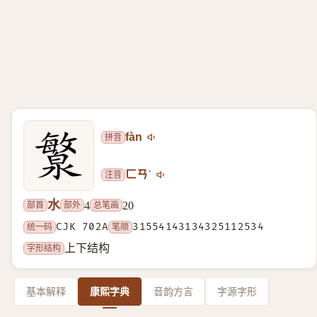
拼音
fàn
注音
ㄈㄢˋ
水
部首
部外
总笔画
4
20
统一码
CJK 702A
笔顺
31554143134325112534
字形结构
上下结构
基本解释
康熙字典
音韵方言
字源字形