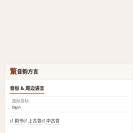
瀪
音韵方言
音标 & 周边语言
国际音标
fĄn˥˧
韵书
上古音
中古音