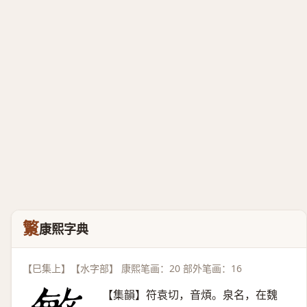
瀪
康熙字典
【巳集上】【水字部】 康熙笔画：20 部外笔画：16
【集韻】符袁切，音煩。泉名，在魏