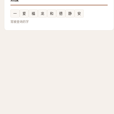
一
爱
福
龙
和
德
静
安
常被查询的字