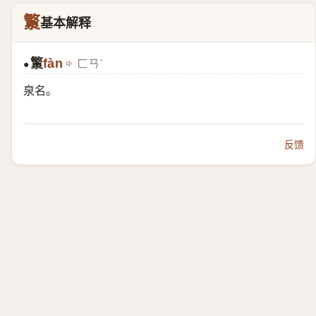
瀪
基本解释
瀪
fàn
ㄈㄢˋ
●
泉名。
反馈