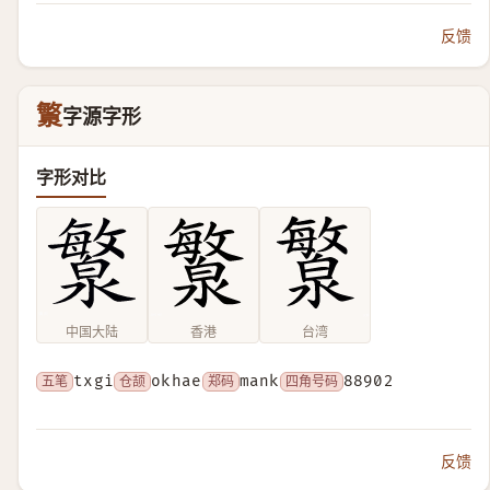
反馈
瀪
字源字形
字形对比
中国大陆
香港
台湾
五笔
txgi
仓颉
okhae
郑码
mank
四角号码
88902
反馈