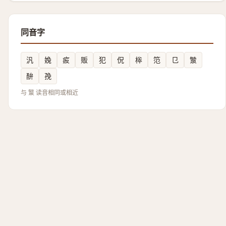
同音字
汎
婏
㽹
贩
犯
㑆
桳
笵
㔾
㶗
䣲
㝃
与 瀪 读音相同或相近