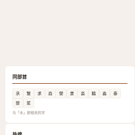
同部首
氶
㶗
求
㳫
滎
淾
泴
濌
淼
泰
灓
浆
与「水」部相关的字
热搜