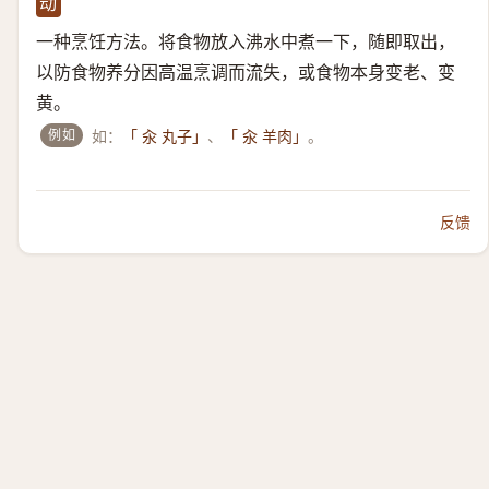
动
一种烹饪方法。将食物放入沸水中煮一下，随即取出，
以防食物养分因高温烹调而流失，或食物本身变老、变
黄。
例如
如：
、
。
「 汆 丸子」
「 汆 羊肉」
反馈