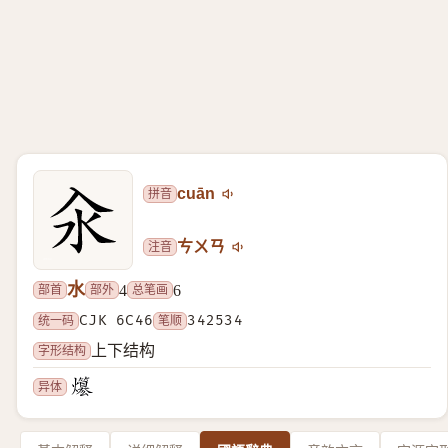
拼音
cuān
注音
ㄘㄨㄢ
水
部首
部外
总笔画
4
6
统一码
CJK 6C46
笔顺
342534
字形结构
上下结构
异体