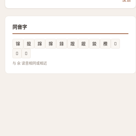
同音字
镩
攛
蹿
撺
䤸
躥
鑹
鋑
䂎
𥍬
𤐲
𠲈
与 汆 读音相同或相近