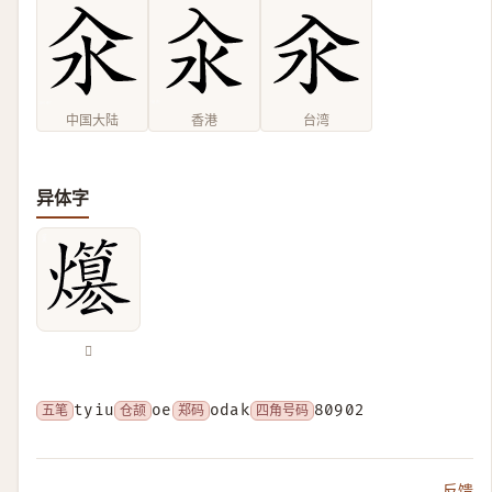
中国大陆
香港
台湾
异体字
𤒪
五笔
tyiu
仓颉
oe
郑码
odak
四角号码
80902
反馈