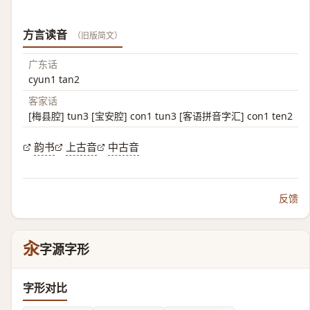
方言读音
（旧版简文）
广东话
cyun1 tan2
客家话
[梅县腔] tun3 [宝安腔] con1 tun3 [客语拼音字汇] con1 ten2
韵书
上古音
中古音
反馈
汆
字源字形
字形对比