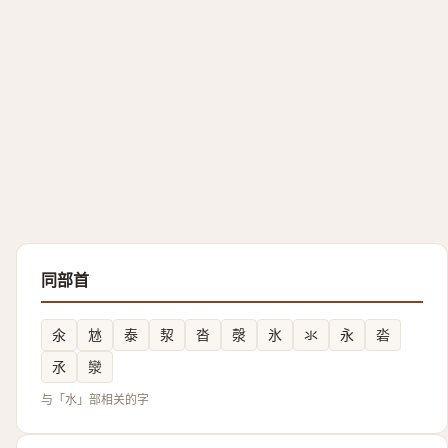
同部首
氽
沊
泰
洯
沓
漀
氷
氺
永
沯
氶
灓
与「水」部相关的字