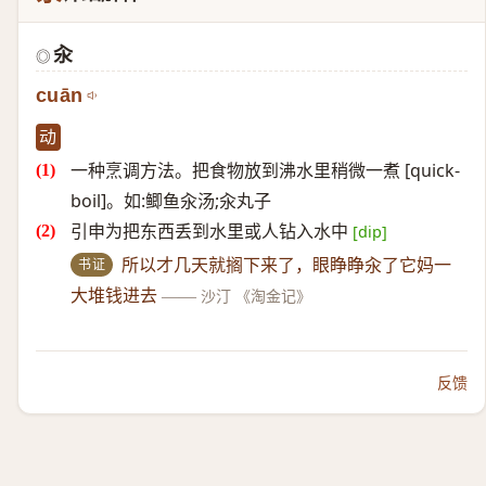
汆
◎
cuān
动
一种烹调方法。把食物放到沸水里稍微一煮 [quick-
boil]。如:鲫鱼汆汤;汆丸子
引申为把东西丢到水里或人钻入水中
[dip]
书证
所以才几天就搁下来了，眼睁睁汆了它妈一
大堆钱进去
——
沙汀 《淘金记》
反馈