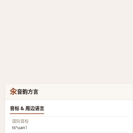
汆
音韵方言
音标 & 周边语言
国际音标
tsʰuan˥