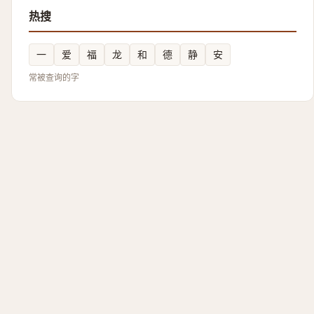
热搜
一
爱
福
龙
和
德
静
安
常被查询的字