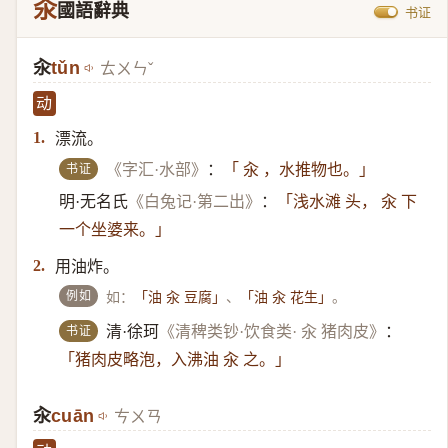
汆
國語辭典
书证
汆
tǔn
ㄊㄨㄣˇ
动
漂流。
1.
书证
《字汇·水部》
：
「 汆 ，水推物也。」
明·无名氏
《白兔记·第二出》
：
「浅水滩 头， 汆 下
一个坐婆来。」
用油炸。
2.
例如
如：
、
。
「油 汆 豆腐」
「油 汆 花生」
书证
清·徐珂
《清稗类钞·饮食类· 汆 猪肉皮》
：
「猪肉皮略泡，入沸油 汆 之。」
汆
cuān
ㄘㄨㄢ