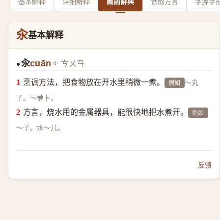
基本解释
详细解释
國語辭典
音韵方言
字源字
汆
基本解释
汆
cuān
ㄘㄨㄢ
●
烹调方法，把食物放在开水里稍微一煮。
～丸
例如
子。～萝卜。
方言，烧水用的金属器具，能很快地把水煮开。
例如
～子。水～儿。
反馈