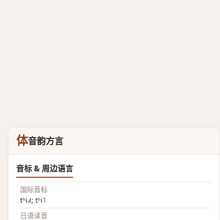
体
音韵方言
音标 & 周边语言
国际音标
tʰi˨˩˦; tʰi˥
日语读音