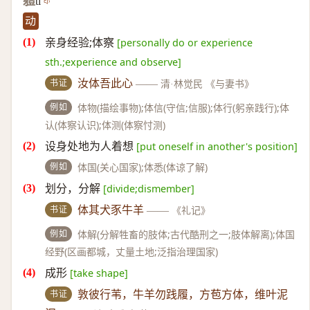
軆
tǐ
动
亲身经验;体察
[personally do or experience
sth.;experience and observe]
书证
汝体吾此心
——
清·林觉民 《与妻书》
例如
体物(描绘事物);体信(守信;信服);体行(躬亲践行);体
认(体察认识);体测(体察忖测)
设身处地为人着想
[put oneself in another's position]
例如
体国(关心国家);体悉(体谅了解)
划分，分解
[divide;dismember]
书证
体其犬豕牛羊
——
《礼记》
例如
体解(分解牲畜的肢体;古代酷刑之一;肢体解离);体国
经野(区画都城，丈量土地;泛指治理国家)
成形
[take shape]
书证
敦彼行苇，牛羊勿践履，方苞方体，维叶泥