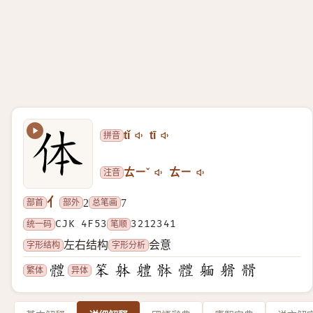
拼音
tǐ
tī
注音
ㄊㄧˇ
ㄊㄧ
亻
部首
部外
总笔画
2
7
统一码
CJK 4F53
笔顺
3212341
字形结构
字形分析
左右结构
会意
繁体
异体