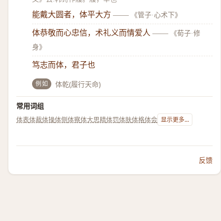
能戴大圆者，体平大方
——
《管子·心术下》
体恭敬而心忠信，术礼义而情爱人
——
《荀子·修
身》
笃志而体，君子也
例如
体乾(履行天命)
常用词组
体表
体裁
体操
体侧
体察
体大思精
体罚
体肤
体格
体会
显示更多...
反馈