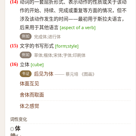
动词的一套屈折形式、表示动作的性质或关于该动
作的开始、持续、完成或重复等方面的情况，但不
涉及该动作发生的时间——最初用于斯拉夫语言，
后来用于其他语言
[aspect of a verb]
例如
完成体;进行体
文字的书写形式
[form;style]
例如
草体;楷体;宋体;字体;印刷体
立体
[cube]
书证
后见为体
——
蔡元培 《图画》
体面互见
舍体而取面
体之感觉
词性变化
体
◎