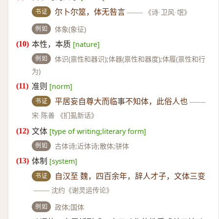
书证
尔卜尔筮，体无咎言
——
《诗·卫风·氓》
例如
体象(象征)
本性，本质
[nature]
例如
体识(禀性和器识);体器(禀性和器度);体履(禀性和行
为)
准则
[norm]
书证
平居妄自尊大而临事不知体，此俗人也
——
宋·陈善 《扪虱新话》
文体
[type of writing;literary form]
例如
古体诗;近体诗;散体;骈体
体制
[system]
书证
自汉至 魏，四百余年，辞人才子，文体三变
——
沈约《谢灵运传论》
例如
政体;国体