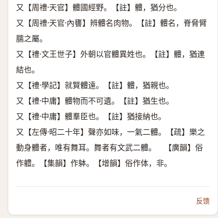
又【周禮·天官】體國經野。【註】體，猶分也。
又【周禮·天官·內饔】辨體名肉物。【註】體名，脊脅臂
臑之屬。
又【禮·文王世子】外朝以官體異姓也。【註】體，猶連
結也。
又【禮·學記】就賢體遠。【註】體，猶親也。
又【禮·中庸】體物而不可遺。【註】猶生也。
又【禮·中庸】體羣臣也。【註】猶接納也。
又【左傳·昭二十年】聲亦如味，一氣二體。【疏】樂之
動身體者，唯有舞耳。舞者有文武二體。 【廣韻】俗
作軆。【集韻】作躰。【增韻】俗作体，非。
反馈