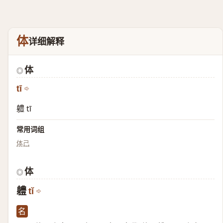
体
详细解释
体
◎
tī
軆 tī
常用词组
体己
体
◎
軆
tǐ
名