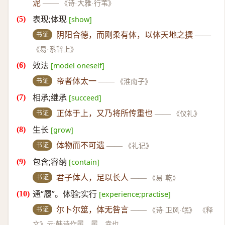
泥
——
《诗·大雅·行苇》
表现;体现
[show]
书证
阴阳合德，而刚柔有体，以体天地之撰
——
《易·系辞上》
效法
[model oneself]
书证
帝者体太一
——
《淮南子》
相承;继承
[succeed]
书证
正体于上，又乃将所传重也
——
《仪礼》
生长
[grow]
书证
体物而不可遗
——
《礼记》
包含;容纳
[contain]
书证
君子体人，足以长人
——
《易·乾》
通“履”。体验;实行
[experience;practise]
书证
尔卜尔筮，体无咎言
——
《诗·卫风·氓》
《释
文》云:韩诗作履。履，幸也