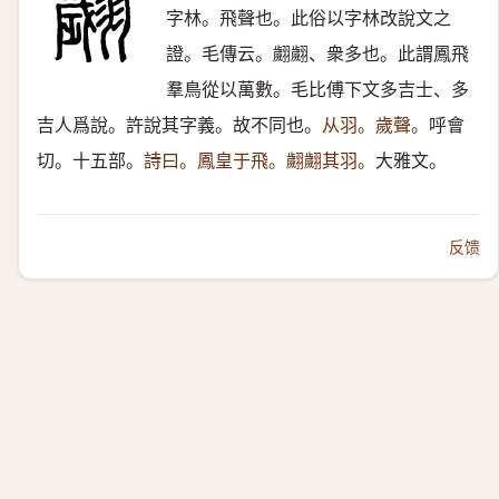
字林。飛聲也。此俗以字林改說文之
證。毛傳云。翽翽、衆多也。此謂鳳飛
羣鳥從以萬數。毛比傅下文多吉士、多
吉人爲說。許說其字義。故不同也。
从羽。歲聲。
呼會
切。十五部。
詩曰。鳳皇于飛。翽翽其羽。
大雅文。
反馈