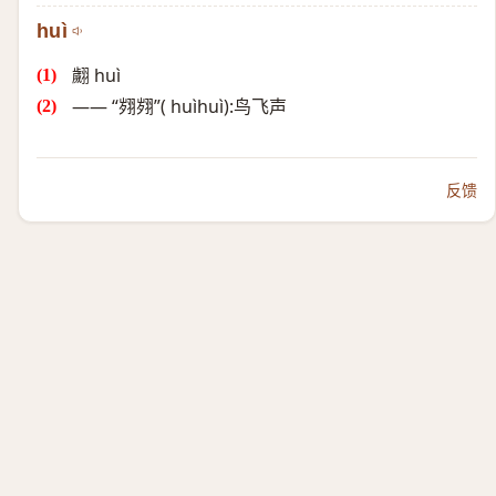
huì
翽 huì
—— “翙翙”( huìhuì):鸟飞声
反馈