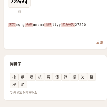
翽
五笔
mqng
仓颉
unsmm
郑码
llyy
四角号码
27220
反馈
同音字
檜
䛛
譓
銊
藱
僡
䝅
櫘
屶
篲
秽
詯
与 翙 读音相同或相近