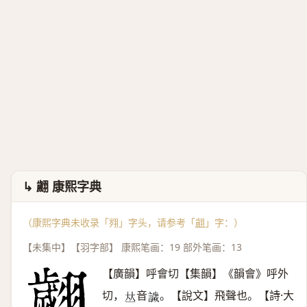
↳ 翽 康熙字典
（康熙字典未收录「翙」字头，请参考「
翽
」字：）
【未集中】【羽字部】 康熙笔画：19 部外笔画：13
【廣韻】呼會切【集韻】《韻會》呼外
切，
音
。【說文】飛聲也。【詩·大
𠀤
𧬨