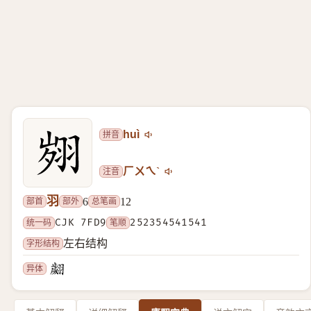
拼音
huì
注音
ㄏㄨㄟˋ
羽
部首
部外
总笔画
6
12
统一码
CJK 7FD9
笔顺
252354541541
字形结构
左右结构
异体