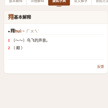
基本解释
详细解释
康熙字典
说文解字
音韵方
翙
基本解释
翙
huì
ㄏㄨㄟˋ
●
〔～～〕鸟飞的声音。
（ 翽 ）
反馈