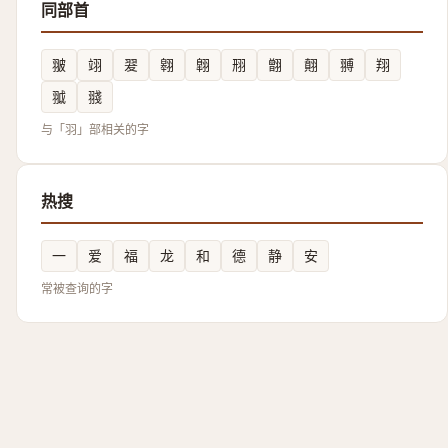
同部首
翍
翊
翇
翱
翺
䍾
䎖
翸
䎔
翔
䎀
䎒
与「羽」部相关的字
热搜
一
爱
福
龙
和
德
静
安
常被查询的字