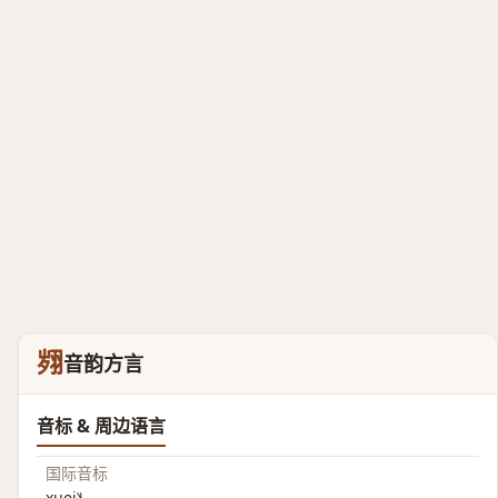
翙
音韵方言
音标 & 周边语言
国际音标
xuei˥˧