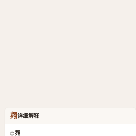
翙
详细解释
翙
◎