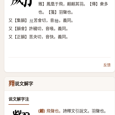
雅】鳳凰于飛，翽翽其羽。【傳】衆多
也。【箋】羽聲也。
又【集韻】
苦會切，音
。義同。
𠀤
𥢶
又【韻會】許穢切，音喙。義同。
又【正韻】苦夬切，音快。義同。
反馈
翙
说文解字
说文解字注
(翽)
飛聲也。
詩釋文引說文。羽聲也。