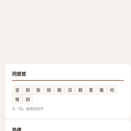
同部首
䍿
䎊
翞
䍾
翾
羽
䎙
翨
翵
䎅
䎕
䎇
与「羽」部相关的字
热搜