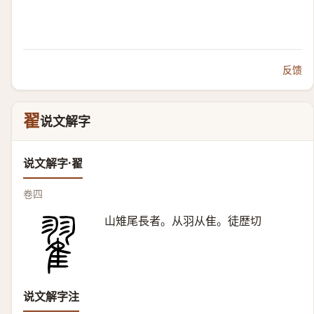
反馈
翟
说文解字
说文解字·翟
卷四
山雉尾長者。从羽从隹。徒歴切
说文解字注