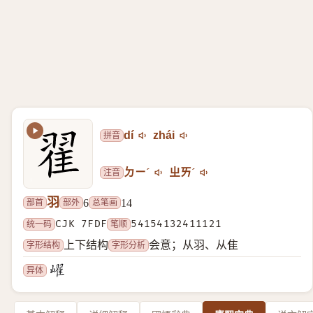
拼音
dí
zhái
注音
ㄉㄧˊ
ㄓㄞˊ
羽
部首
部外
总笔画
6
14
统一码
CJK 7FDF
笔顺
54154132411121
字形结构
字形分析
上下结构
会意；从羽、从隹
异体