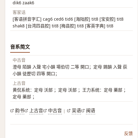
dik6 zaak6
客家话
[客语拼音字汇] cag6 ced6 tid6 [海陆腔] tit8 [宝安腔] tit8
shak8 [台湾四县腔] tit8 [梅县腔] tit8 [客英字典] tit8
音系简文
中古音
澄母 陌韻 入聲 宅小韻 場伯切 二等 開口；定母 錫韻 入聲 荻
小韻 徒歷切 四等 開口；
上古音
黄侃系统：定母 沃部 ；定母 沃部 ；王力系统：定母 藥部 ；
定母 藥部 ；
韵书
上古音
中古音
吴语
闽语
|
反馈