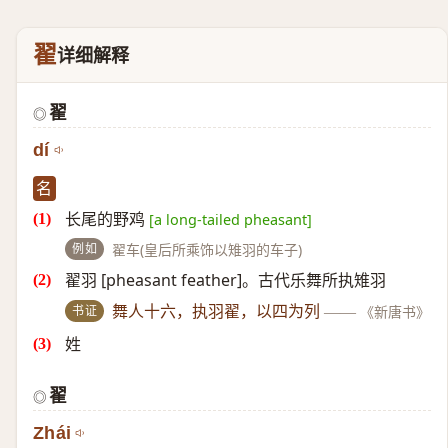
翟
详细解释
翟
◎
dí
名
长尾的野鸡
[a long-tailed pheasant]
例如
翟车(皇后所乘饰以雉羽的车子)
翟羽 [pheasant feather]。古代乐舞所执雉羽
书证
舞人十六，执羽翟，以四为列
——
《新唐书》
姓
翟
◎
Zhái