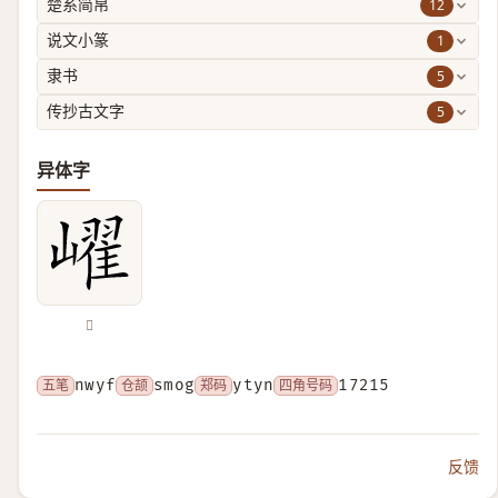
12
楚系简帛
1
说文小篆
5
隶书
5
传抄古文字
异体字
𡽢
五笔
nwyf
仓颉
smog
郑码
ytyn
四角号码
17215
反馈