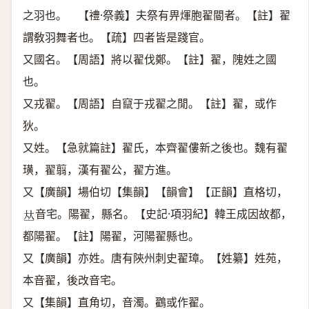
之羽也。 【禮·祭義】夫祭有畀煇胞翟閽者。【註】翟
謂敎羽舞者也。【疏】四者皆是踐官。
又國名。【周語】將以翟伐鄭。【註】翟，隗姓之國
也。
又戎翟。【周語】自竄于戎翟之閒。【註】翟，或作
狄。
又姓。【急就篇註】翟氏，本齊翟僂新之後也。魏有翟
璜，翟翦，漢有翟公，翟方進。
又【廣韻】場伯切【集韻】【韻會】【正韻】直格切，
音宅。陽翟，縣名。【史記·項羽紀】韓王成因故都，
𠀤
都陽翟。【註】陽翟，河陽翟縣也。
又【廣韻】亦姓。唐有陝州刺史翟璋。【姓纂】姓苑，
本音翟，後改音宅。
又【集韻】直角切，音濁。鸐或作翟。