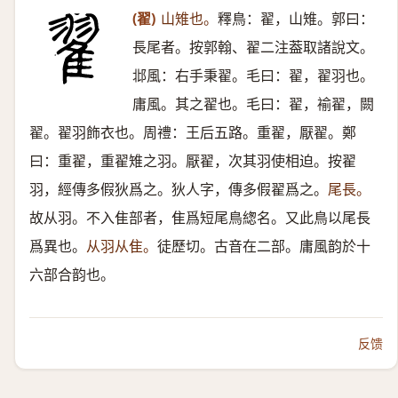
(翟)
山雉也。
釋鳥：翟，山雉。郭曰：
長尾者。按郭翰、翟二注葢取諸說文。
邶風：右手秉翟。毛曰：翟，翟羽也。
庸風。其之翟也。毛曰：翟，褕翟，闕
翟。翟羽飾衣也。周禮：王后五路。重翟，厭翟。鄭
曰：重翟，重翟雉之羽。厭翟，次其羽使相迫。按翟
羽，經傳多假狄爲之。狄人字，傳多假翟爲之。
尾長。
故从羽。不入隹部者，隹爲短尾鳥緫名。又此鳥以尾長
爲異也。
从羽从隹。
徒歷切。古音在二部。庸風韵於十
六部合韵也。
反馈