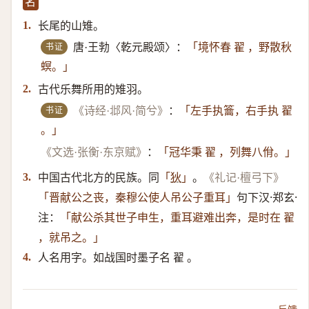
名
长尾的山雉。
1.
书证
唐·王勃〈乾元殿颂〉：
「境怀春 翟 ，野散秋
螟。」
古代乐舞所用的雉羽。
2.
书证
《诗经·邶风·简兮》
：
「左手执籥，右手执 翟
。」
《文选·张衡·东京赋》
：
「冠华秉 翟 ，列舞八佾。」
中国古代北方的民族。同
。
3.
「
狄
」
《礼记·檀弓下》
句下汉·郑玄·
「晋献公之丧，秦穆公使人吊公子重耳」
注：
「献公杀其世子申生，重耳避难出奔，是时在 翟
，就吊之。」
人名用字。如战国时墨子名 翟 。
4.