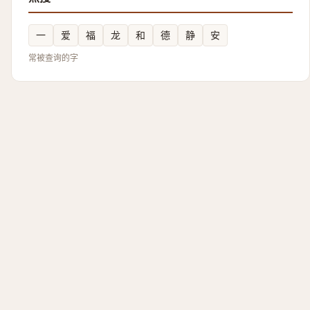
一
爱
福
龙
和
德
静
安
常被查询的字