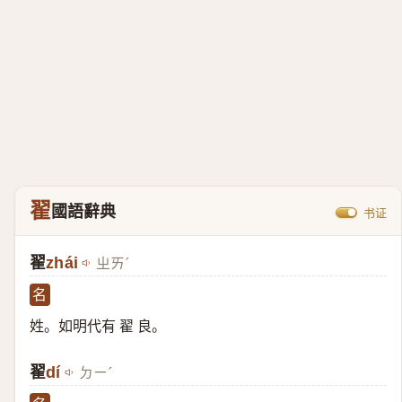
翟
國語辭典
书证
翟
zhái
ㄓㄞˊ
名
姓。如明代有 翟 良。
翟
dí
ㄉㄧˊ