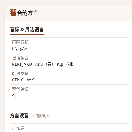
翟
音韵方言
音标 & 周边语言
国际音标
ti˧˥; tʂĄi˧˥
日语读音
KEKI JAKU TAKU（音） KIJI（訓）
韩语罗马
CEK CHAYK
现代韩语
적
方言读音
（旧版简文）
广东话