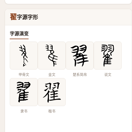
翟
字源字形
字源演变
甲骨文
金文
楚系简帛
说文
隶书
楷书