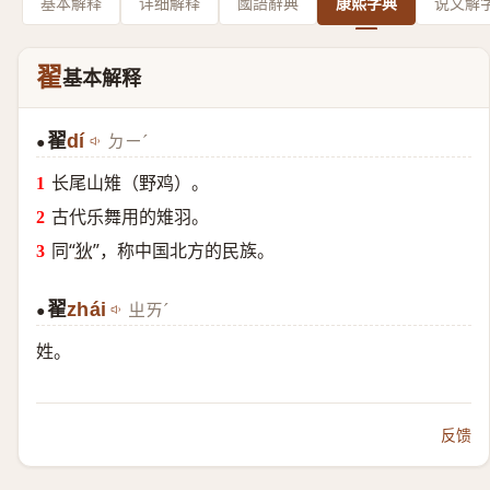
基本解释
详细解释
國語辭典
康熙字典
说文解
翟
基本解释
翟
dí
ㄉㄧˊ
●
长尾山雉（野鸡）。
古代乐舞用的雉羽。
同“
狄
”，称中国北方的民族。
翟
zhái
ㄓㄞˊ
●
姓。
反馈