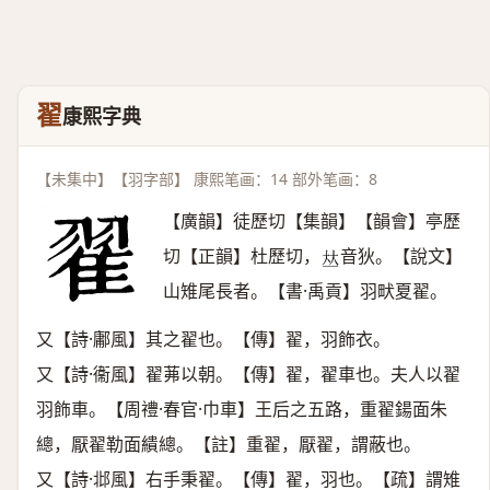
翟
康熙字典
【未集中】【羽字部】 康熙笔画：14 部外笔画：8
【廣韻】徒歷切【集韻】【韻會】亭歷
切【正韻】杜歷切，
音狄。【說文】
𠀤
山雉尾長者。【書·禹貢】羽畎夏翟。
又【詩·鄘風】其之翟也。【傳】翟，羽飾衣。
又【詩·衞風】翟茀以朝。【傳】翟，翟車也。夫人以翟
羽飾車。【周禮·春官·巾車】王后之五路，重翟鍚面朱
總，厭翟勒面繢總。【註】重翟，厭翟，謂蔽也。
又【詩·邶風】右手秉翟。【傳】翟，羽也。【疏】謂雉