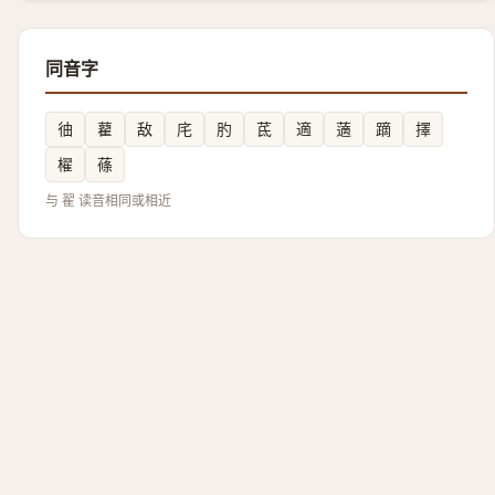
同音字
㣙
藋
敌
㡯
肑
茋
適
藡
蹢
擇
櫂
蓧
与 翟 读音相同或相近