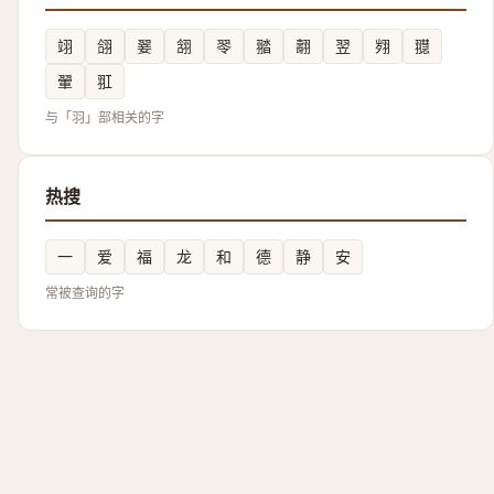
翊
翖
翣
䎏
䎆
䎓
翿
翌
翙
䎚
翬
羾
与「羽」部相关的字
热搜
一
爱
福
龙
和
德
静
安
常被查询的字