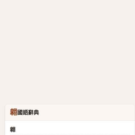
翶
國語辭典
翶