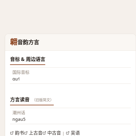
翶
音韵方言
音标 & 周边语言
国际音标
ɑu˧˥
方言读音
（旧版简文）
潮州话
ngau5
韵书
上古音
中古音
吴语
|