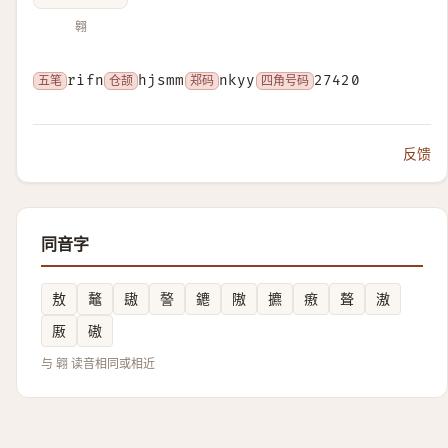
翱
五笔
rifn
仓颉
hjsmm
郑码
nkyy
四角号码
27420
反馈
同音字
敖
鼇
䦋
謷
䥝
隞
㩠
㾲
聱
滶
厫
磝
与 翶 读音相同或相近