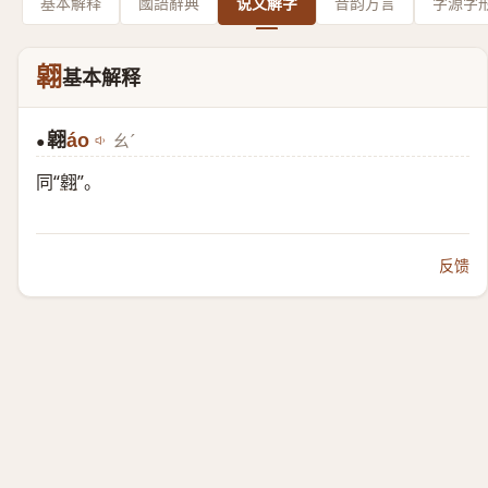
基本解释
國語辭典
说文解字
音韵方言
字源字
翶
基本解释
翶
áo
ㄠˊ
●
同“
翱
”。
反馈