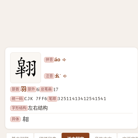
拼音
áo
注音
ㄠˊ
羽
部首
部外
总笔画
6
17
统一码
CJK 7FF6
笔顺
32511413412541541
字形结构
左右结构
异体