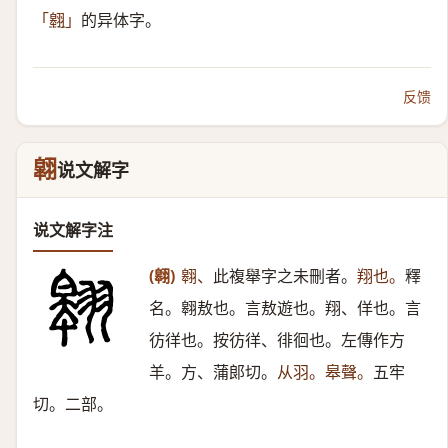
的异体字。
「
翱
」
反馈
翶
说文解字
说文解字注
(翱)
翱、
此複舉字之未刪者。
翔也。
釋
名。翱敖也。言敖遊也。翔、佯也。言
彷徉也。按彷徉、徘徊也。左傳作方
羊。方、蒲郞切。
从羽。皋聲。
五牢
切。二部。