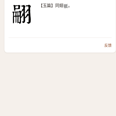
【玉篇】同翅
。
𦐊
反馈