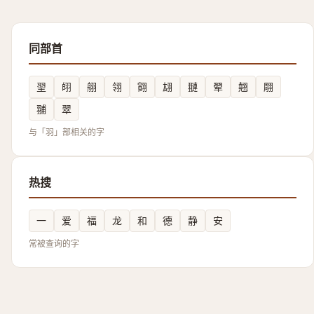
同部首
䍿
䎅
䎇
翎
翧
翃
翴
翚
翹
翢
䎍
翠
与「羽」部相关的字
热搜
一
爱
福
龙
和
德
静
安
常被查询的字