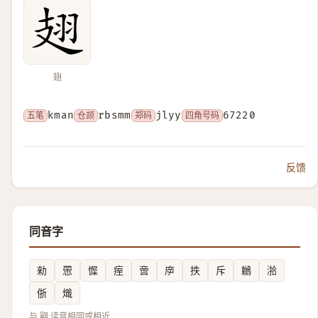
翅
五笔
kman
仓颉
rbsmm
郑码
jlyy
四角号码
67220
反馈
同音字
勑
慸
㥡
痓
啻
㡿
抶
斥
鶒
湁
㑜
熾
与 翤 读音相同或相近