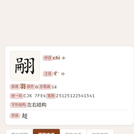
拼音
chì
注音
ㄔˋ
羽
部首
部外
总笔画
6
14
统一码
CJK 7FE4
笔顺
25125122541541
字形结构
左右结构
异体