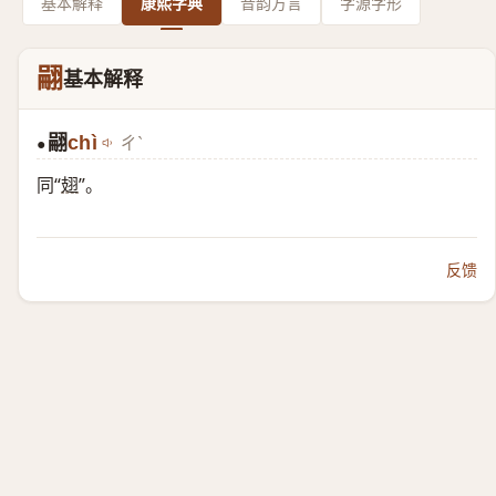
基本解释
康熙字典
音韵方言
字源字形
翤
基本解释
翤
chì
ㄔˋ
●
同“
翅
”。
反馈