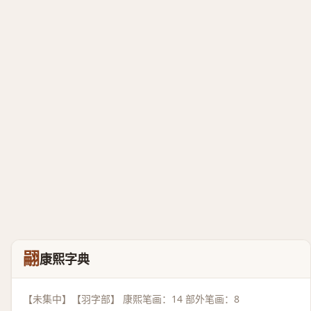
翤
康熙字典
【未集中】【羽字部】 康熙笔画：14 部外笔画：8