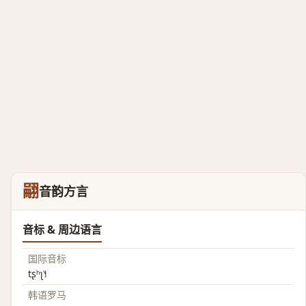
翤
音韵方言
音标 & 周边语言
国际音标
tʂʰʅ˥˧
韩语罗马