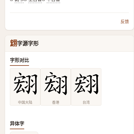
反馈
翝
字源字形
字形对比
中国大陆
香港
台湾
异体字