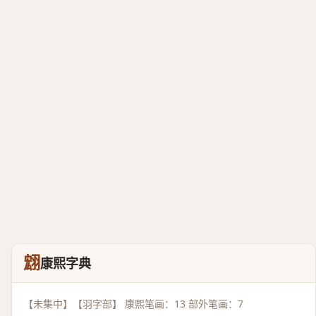
翝
康熙字典
【未集中】【羽字部】 康熙笔画：13 部外笔画：7