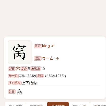
拼音
bìng
注音
ㄅㄧㄥˋ
穴
部首
部外
总笔画
5
10
统一码
CJK 7A89
笔顺
4453412534
字形结构
上下结构
异体