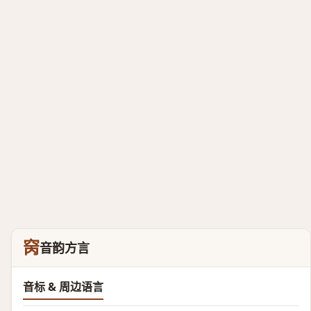
窉
音韵方言
音标 & 周边语言