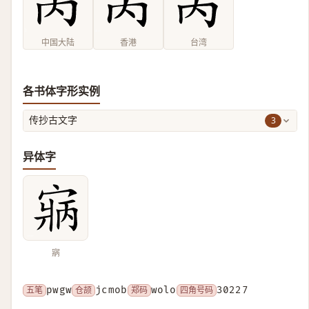
中国大陆
香港
台湾
各书体字形实例
3
传抄古文字
异体字
寎
五笔
pwgw
仓颉
jcmob
郑码
wolo
四角号码
30227