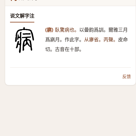
说文解字注
(寎)
臥驚病也。
以曡韵爲訓。爾雅三月
爲寎月。作此字。
从㝱省。丙聲。
皮命
切。古音在十部。
反馈