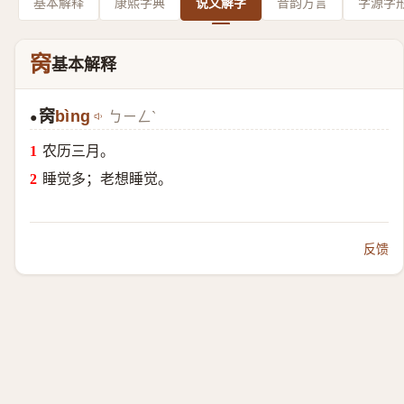
基本解释
康熙字典
说文解字
音韵方言
字源字
窉
基本解释
窉
bìng
ㄅㄧㄥˋ
●
农历三月。
睡觉多；老想睡觉。
反馈