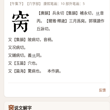
【午集下】【穴字部】 康熙笔画：10 部外笔画：5
【廣韻】兵永切【集韻】補永切，
音
𠀤
丙。【爾雅·釋歲】三月爲窉。郭璞讀作
丘詠切。
又【集韻】陂病切，音柄。
又况病切。
又鋪病切。義
同。
𠀤
又【玉篇】穴也。
又【篇海】驚病也。 本作寎。
反馈
窉
说文解字