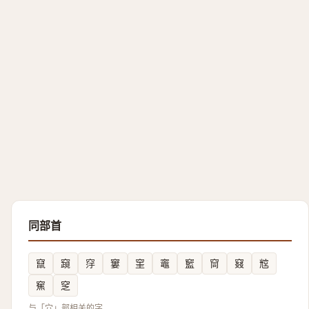
同部首
竄
竀
窏
窶
窐
竈
䆾
䆚
窡
䆪
䆶
窆
与「穴」部相关的字