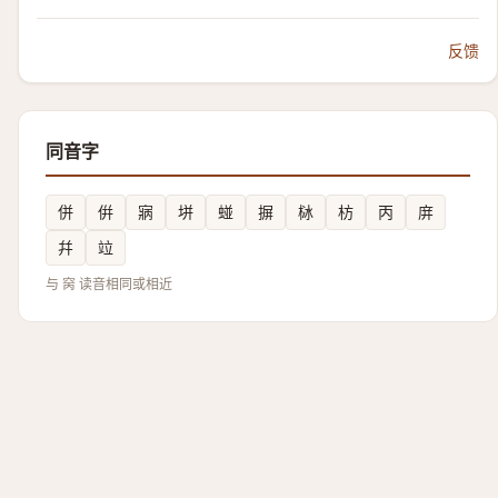
反馈
同音字
併
倂
寎
垪
䗒
摒
栤
枋
丙
庰
幷
竝
与 窉 读音相同或相近