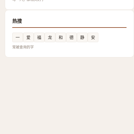
热搜
一
爱
福
龙
和
德
静
安
常被查询的字