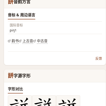
誁
音韵方言
音标 & 周边语言
国际音标
piŋ˥˧
韵书
上古音
中古音
反馈
誁
字源字形
字形对比