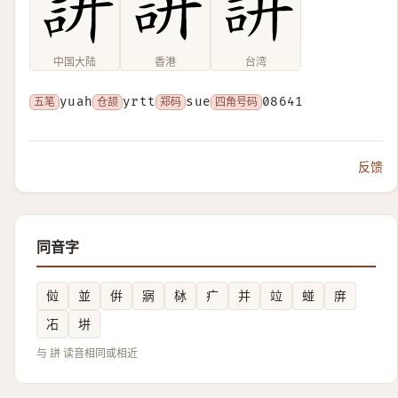
中国大陆
香港
台湾
五笔
yuah
仓颉
yrtt
郑码
sue
四角号码
08641
反馈
同音字
傡
並
倂
寎
栤
疒
并
竝
䗒
庰
㓈
垪
与 誁 读音相同或相近