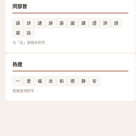
同部首
謓
䛂
謰
䛟
諑
譺
譯
證
䛨
䛵
諶
訙
与「言」部相关的字
热搜
一
爱
福
龙
和
德
静
安
常被查询的字