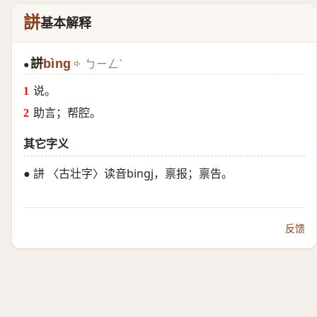
誁
基本解释
誁
bìng
ㄅㄧㄥˋ
●
说。
助言；帮腔。
其它字义
● 誁 〈古壮字〉读音bingj，禀报；禀告。
反馈