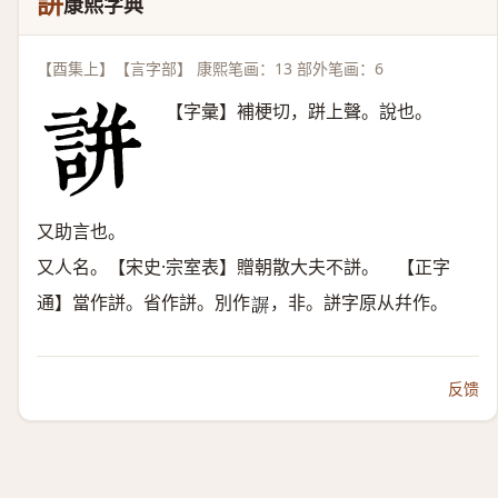
誁
康熙字典
【酉集上】【言字部】 康熙笔画：13 部外笔画：6
【字彙】補梗切，跰上聲。說也。
又助言也。
又人名。【宋史·宗室表】贈朝散大夫不誁。 【正字
通】當作誁。省作誁。別作
，非。誁字原从幷作。
𧩱
反馈