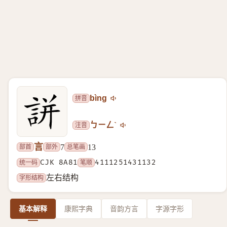
拼音
bìng
注音
ㄅㄧㄥˋ
言
部首
部外
总笔画
7
13
统一码
CJK 8A81
笔顺
4111251431132
字形结构
左右结构
基本解释
康熙字典
音韵方言
字源字形