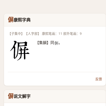
偋
康熙字典
【子集中】【人字部】 康熙笔画：11 部外笔画：9
【集韻】同
。
𠌸
反馈
偋
说文解字