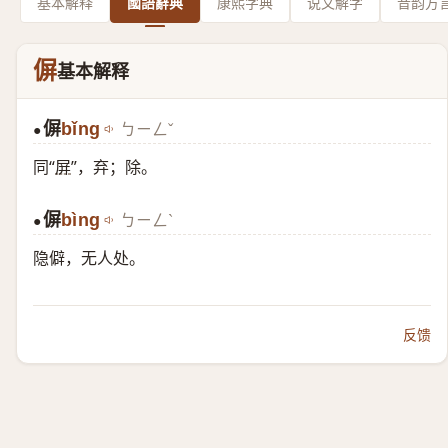
基本解释
國語辭典
康熙字典
说文解字
音韵方
偋
基本解释
偋
bǐng
ㄅㄧㄥˇ
●
同“
屏
”，弃；除。
偋
bìng
ㄅㄧㄥˋ
●
隐僻，无人处。
反馈