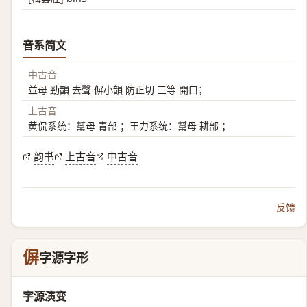
音系简文
中古音
並母 勁韻 去聲 偋小韻 防正切 三等 開口；
上古音
黄侃系统：幫母 青部 ；王力系统：幫母 耕部 ；
韵书
上古音
中古音
反馈
偋
字源字形
字源演变