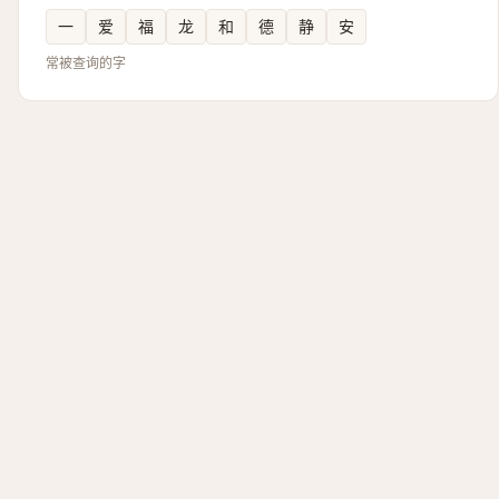
一
爱
福
龙
和
德
静
安
常被查询的字