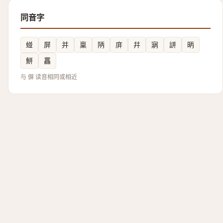
同音字
䗒
屏
并
稟
陃
庰
幷
寎
誁
昞
鮩
靐
与 偋 读音相同或相近