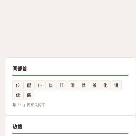
同部首
传
㒥
仆
倿
仟
僌
伐
傲
化
俑
㑱
儛
与「亻」部相关的字
热搜