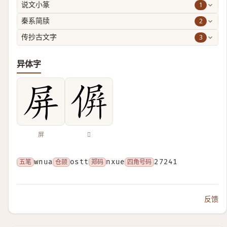
1
说文小篆
2
秦系简牍
3
传抄古文字
异体字
屏
𠌸
五笔
wnua
仓颉
ostt
郑码
nxue
四角号码
27241
反馈