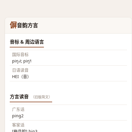
偋
音韵方言
音标 & 周边语言
国际音标
piŋ˨˩˦; piŋ˥˧
日语读音
HEI（音）
方言读音
（旧版简文）
广东话
ping2
客家话
[梅县腔] bin3