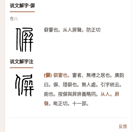
说文解字·偋
卷八
僻寠也。从人屏聲。防正切
说文解字注
(偋)
僻寠也。
寠者、無禮之居也。廣韵
曰。偋、隱僻也。無人處。引字統云。
廁也。按偋與屛庰義略同。
从人。屛
聲。
毗正切。十一部。
反馈