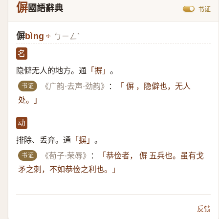
偋
國語辭典
书证
偋
bìng
ㄅㄧㄥˋ
名
隐僻无人的地方。通
。
「摒」
书证
《广韵·去声·劲韵》
：
「 偋 ，隐僻也，无人
处。」
动
排除、丢弃。通
。
「摒」
书证
《荀子·荣辱》
：
「恭俭者， 偋 五兵也。虽有戈
矛之刺，不如恭俭之利也。」
反馈