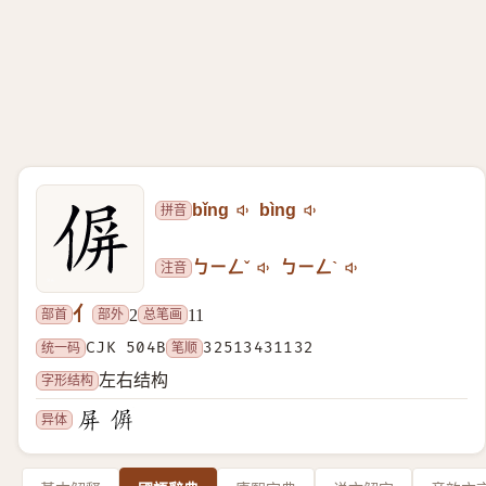
拼音
bǐng
bìng
注音
ㄅㄧㄥˇ
ㄅㄧㄥˋ
亻
部首
部外
总笔画
2
11
统一码
CJK 504B
笔顺
32513431132
字形结构
左右结构
异体