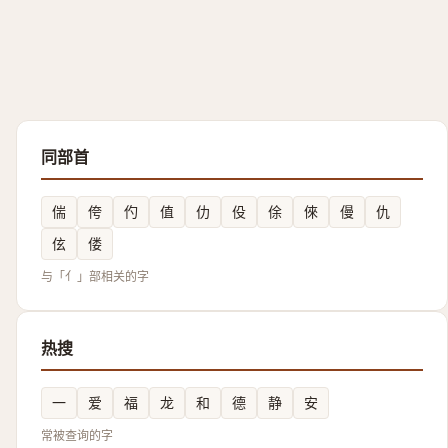
同部首
偳
侉
仢
值
仂
伇
俆
倈
僈
仇
伭
偻
与「亻」部相关的字
热搜
一
爱
福
龙
和
德
静
安
常被查询的字