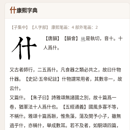
什
康熙字典
【子集中】【人字部】 康熙笔画：4 部外笔画：2
【唐韻】【韻會】
是執切，音十。十
𠀤
人爲什。
又古者師行，二五爲什。凡食器之類必共之，故曰什物
什器。【史記·五帝紀註】什物謂常用者，其數非一，故
云什。
又篇什。【朱子曰】詩雅頌無諸國之別，故十篇爲一
卷，猶軍法十人爲什也。【五經通義】國風多寡不等，
不稱什。雅頌十篇爲聮，惟魚藻，蕩及閔予小子，雖無
過乎什，亦稱什，舉成數耳。若不及者，如駉頌四篇，