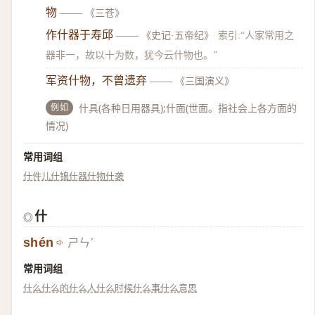
物
——
《三苍》
作什器于寿邱
——
《史记·五帝纪》
索引:“人家常用之
器非一，故以十为数，犹今云什物也。”
军资什物，不曾遗弃
——
《三国演义》
例如
什具(各种日用器具);什面(世面。指社会上各方面的
情况)
常用词组
什件儿
什锦
什器
什物
什袭
什
◎
shén
ㄕㄣˊ
常用词组
什么
什么的
什么人
什么时候
什么事
什么意思