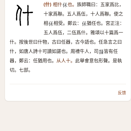
(什)
相什
也。
族師職曰：五家爲比，
𠈃
十家爲聯。五人爲伍，十人爲聯。使之
相
相受。鄭云：
猶任也。宮正注：
𠈃
𠈃
五人爲伍，二伍爲什。雅頌以十篇爲一
什。按後世曰什物，古曰任器，古今語也。任急言之曰
什，如唐人詩十可讀如諶也。周禮牛人，司
皆有任
𣜩
器，鄭云：任猶用也。
从人十。
此舉㑹意包形聲。是執
切。七部。
反馈