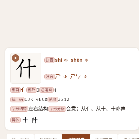
拼音
shí
shén
注音
ㄕˊ
ㄕㄣˊ
亻
部首
部外
总笔画
2
4
统一码
CJK 4EC0
笔顺
3212
字形结构
字形分析
左右结构
会意；从亻、从十、十亦声
异体