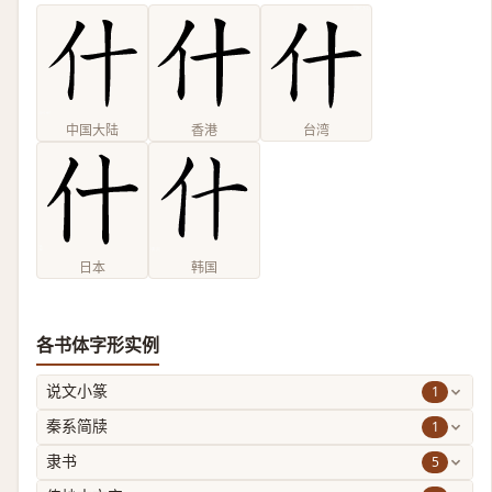
中国大陆
香港
台湾
日本
韩国
各书体字形实例
1
说文小篆
1
秦系简牍
5
隶书