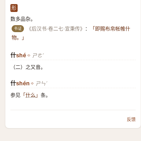
形
数多品杂。
书证
《后汉书·卷二七·宣秉传》
：
「即赐布帛帐帷什
物。」
什
​shé
ㄕㄜˊ
（二）​之又音。
什
shén
ㄕㄣˊ
参见
条。
「
什么
」
反馈