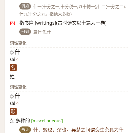
例如
什一(十分之一;十分税一;以十博一);什二(十分之二);
什九(十分之九。指绝大多数)
指书篇 [writings](古时诗文以十篇为一卷)
例如
篇什;雅什
词性变化
什
◎
shí
名
姓
词性变化
什
◎
shí
形
杂;多种的
[miscellaneous]
书证
什，聚也，杂也。吴楚之间谓资生杂具为什