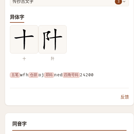
3
传抄古文字
异体字
十
䦹
五笔
wfh
仓颉
oj
郑码
ned
四角号码
24200
反馈
同音字