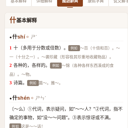
基本解释
详细解释
國語辭典
康熙字典
说文解
什
基本解释
什
shí
ㄕˊ
●
十（多用于分数或倍数）。
～百（十倍和百）。～
例如
一（十分之一）。～袭珍藏（形容极其珍重地收藏物品）。
各种的，各样的。
～锦（各种各样东西凑成的食
例如
品）。～物。
诗篇。
篇～。雅～。
例如
什
shén
ㄕㄣˊ
●
〔～么〕①代词，表示疑问，如“～～人？”②代词，指不
确定的事物，如“没～～问题”。③表示惊讶或不满。
这是～～话！
例如