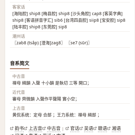
客家话
[海陆腔] ship8 [梅县腔] ship8 [沙头角腔] cap8 [客英字典]
ship8 [客语拼音字汇] sib6 [台湾四县腔] siip8 [宝安腔] sip8
[陆丰腔] ship8 [东莞腔] sip8
潮州话
〖zab8 (tsâp) [澄海]zag8〗 〖se7 (sūr)〗
音系简文
中古音
禪母 緝韻 入聲 十小韻 是執切 三等 開口；
近代音
審母 齊微韻 入聲作平聲陽 實小空；
上古音
黄侃系统：定母 合部 ；王力系统：禪母 緝部 ；
韵书
上古音
中古音
官话
吴语
赣语
湘语
|