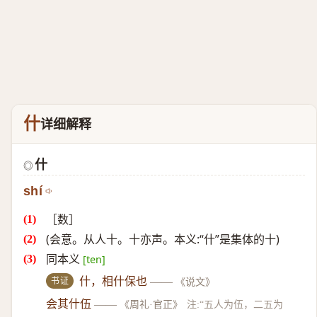
什
详细解释
什
◎
shí
［数］
(会意。从人十。十亦声。本义:“什”是集体的十)
同本义
[ten]
书证
什，相什保也
——
《说文》
会其什伍
——
《周礼·官正》
注:“五人为伍，二五为