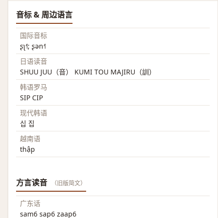
音标 & 周边语言
国际音标
ʂʅ˧˥; ʂən˧˥
日语读音
SHUU JUU（音） KUMI TOU MAJIRU（訓）
韩语罗马
SIP CIP
现代韩语
십 집
越南语
thập
方言读音
（旧版简文）
广东话
sam6 sap6 zaap6