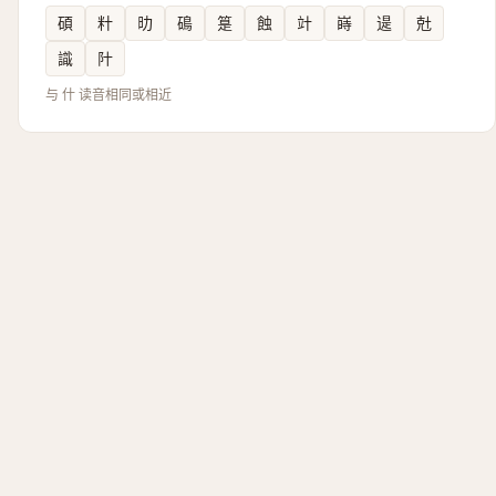
碩
籵
㫑
䲽
䈕
蝕
竍
嵵
遈
兙
識
䦹
与 什 读音相同或相近