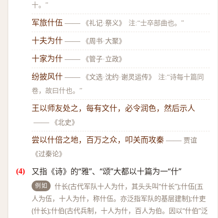
十。”
军旅什伍
——
《礼记·祭义》
注:“士卒部曲也。”
十夫为什
——
《周书·大聚》
十家为什
——
《管子·立政》
纷披风什
——
《文选·沈约·谢灵运传》
注:“诗每十篇同
卷，故曰什也。”
王以师友处之，每有文什，必令润色，然后示人
——
《北史》
尝以什倍之地，百万之众，叩关而攻秦
——
贾谊
《过秦论》
又指《诗》的“雅”、“颂”大都以十篇为一“什”
例如
什长(古代军队十人为什，其头头叫“什长”);什伍(五
人为伍，十人为什，称什伍。亦泛指军队的基层建制);什吏
(什长);什伯(古代兵制，十人为什，百人为伯。因以“什伯”泛