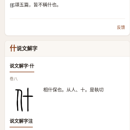
頌五篇，皆不稱什也。
𨙻
反馈
什
说文解字
说文解字·什
卷八
相什保也。从人、十。是執切
说文解字注