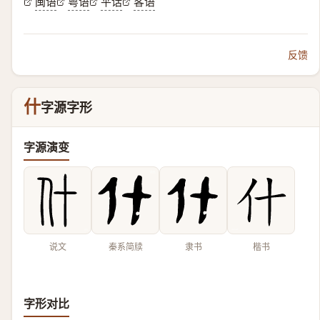
闽语
粤语
平话
客语
反馈
什
字源字形
字源演变
说文
秦系简牍
隶书
楷书
字形对比