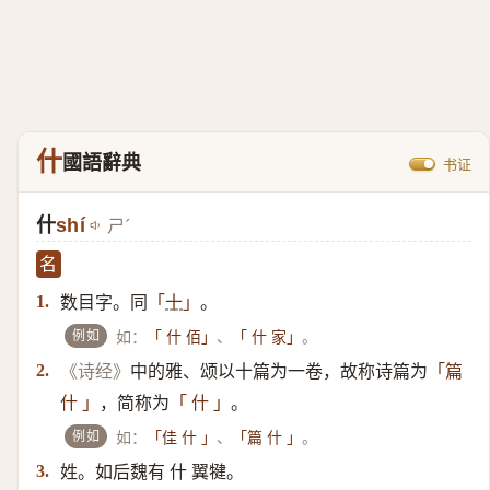
什
國語辭典
书证
什
shí
ㄕˊ
名
数目字。同
。
1.
「
十
」
例如
如：
、
。
「 什 佰」
「 什 家」
中的雅、颂以十篇为一卷，故称诗篇为
2.
《诗经》
「篇
，简称为
。
什 」
「 什 」
例如
如：
、
。
「佳 什 」
「篇 什 」
姓。如后魏有 什 翼犍。
3.