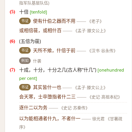
指军队基层队伍)
十倍
[tenfold]
书证
使有什伯之器而不用
——
《老子》
或相倍蓰，或相什百
——
《孟子·滕文公上》
(五倍为蓰)
书证
天所不飨，什倍于前
——
《汉书·谷永传》
例如
什袭
十成，十分，十分之几(古人称“什几”)
[onehundred
per cent]
书证
其实皆什一也
——
《孟子·滕文公上》
会天寒，士卒堕指者什二三
——
《史记·高祖本纪》
逐什二以为务
——
《史记·苏秦传》
以为能相通者什九，不者什一
——
徐光君 《甘薯疏
序》