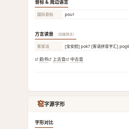
音标 & 周边语言
国际音标
pɑu˧˥
方言读音
（旧版简文）
客家话
[宝安腔] pok7 [客语拼音字汇] pog
韵书
上古音
中古音
窇
字源字形
字形对比