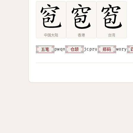
中国大陆
香港
台湾
五笔
仓颉
郑码
pwqn
jcpru
wory