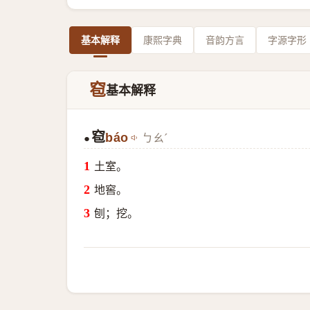
基本解释
康熙字典
音韵方言
字源字形
窇
基本解释
窇
báo
ㄅㄠˊ
●
土室。
地窖。
刨；挖。