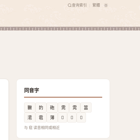
查询索引
繁體
|
同音字
㿺
䪨
砲
䨌
䨔
䈏
㵡
雹
薄
𥭓
𧭤
𤐊
与 窇 读音相同或相近