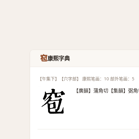
窇
康熙字典
【午集下】【穴字部】 康熙笔画：10 部外笔画：5
【廣韻】蒲角切【集韻】弼角