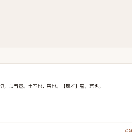
切，
音雹。土室也，窖也。【廣雅】窇，窟也。
𠀤
反