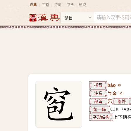
汉典
古籍
诗词
书法
通识
|
|
|
|
拼音
báo
注音
ㄅㄠˊ
部首
穴
部外
统一码
CJK 7A8
字形结构
上下结