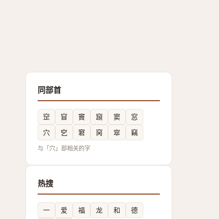
同部首
䆙
窅
竇
竀
窦
窓
穴
穵
窘
窉
窣
竊
与「穴」部相关的字
热搜
一
爱
福
龙
和
德