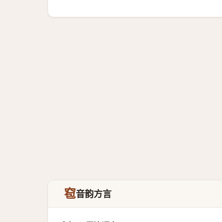
窇
音韵方言