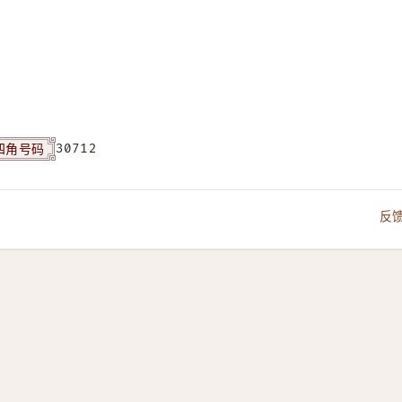
四角号码
30712
反