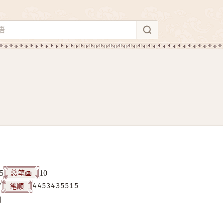
总笔画
5
10
笔顺
7
4453435515
构