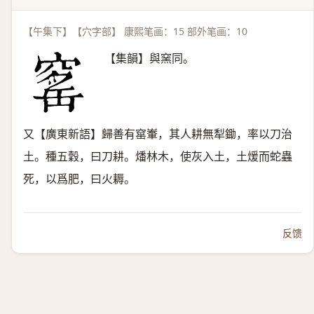
【午集下】【穴字部】 康熙笔画：15 部外笔画：10
【集韻】與窯同。
又【廣東新語】歸善有窰輋，其人耕無犁鋤，率以刀治
土。種五穀，曰刀耕。燔林木，使灰入土，土煖而蛇蟲
死，以爲肥，曰火耨。
反馈