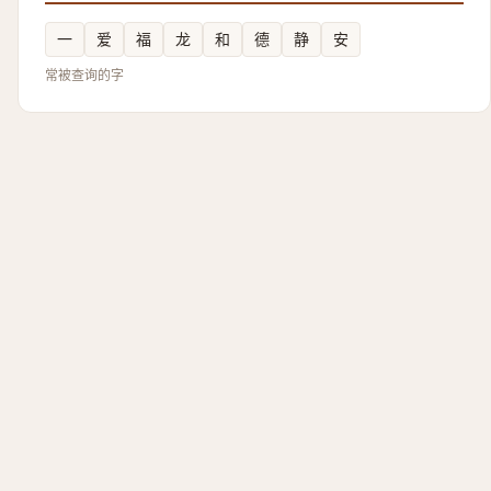
一
爱
福
龙
和
德
静
安
常被查询的字