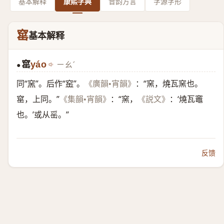
基本解释
康熙字典
音韵方言
字源字形
窰
基本解释
窰
yáo
ㄧㄠˊ
●
同“
窯
”。后作“
窑
”。
：“窯，燒瓦窯也。
《廣韻•宵韻》
窰，上同。”
：“窯，
：‘燒瓦竈
《集韻•宵韻》
《説文》
也。’或从䍃。”
反馈