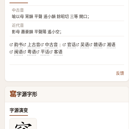
中古音
喻以母 宵韻 平聲 遥小韻 餘昭切 三等 開口；
近代音
影母 蕭豪韻 平聲陽 遙小空；
韵书
上古音
中古音
官话
吴语
赣语
湘语
|
闽语
粤语
平话
客语
反馈
窰
字源字形
字源演变