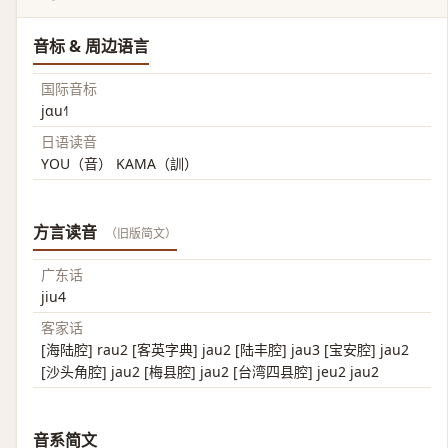
音标 & 周边语言
国际音标
jɑu˧˥
日语读音
YOU（音） KAMA（訓）
方言读音
（旧版简文）
广东话
jiu4
客家话
[海陆腔] rau2 [客英字典] jau2 [陆丰腔] jau3 [宝安腔] jau2
[沙头角腔] jau2 [梅县腔] jau2 [台湾四县腔] jeu2 jau2
音系简文