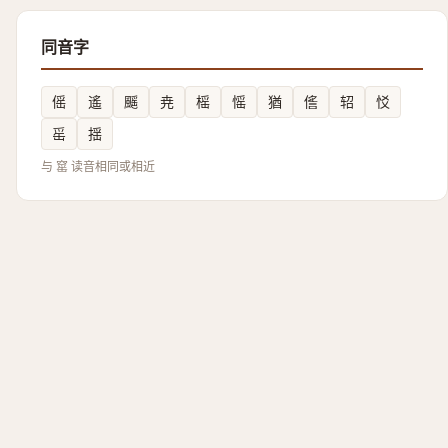
同音字
傜
遙
䬙
尭
榣
愮
猶
㑾
轺
㤊
䍃
揺
与 窰 读音相同或相近