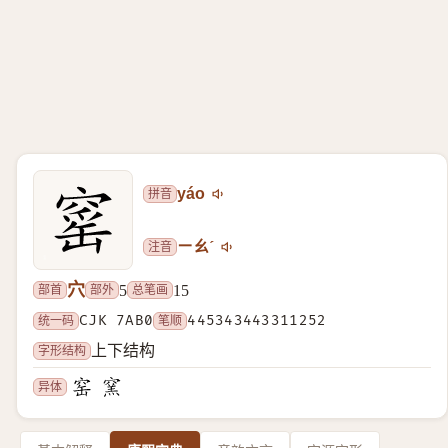
拼音
yáo
注音
ㄧㄠˊ
穴
部首
部外
总笔画
5
15
统一码
CJK 7AB0
笔顺
445343443311252
字形结构
上下结构
异体