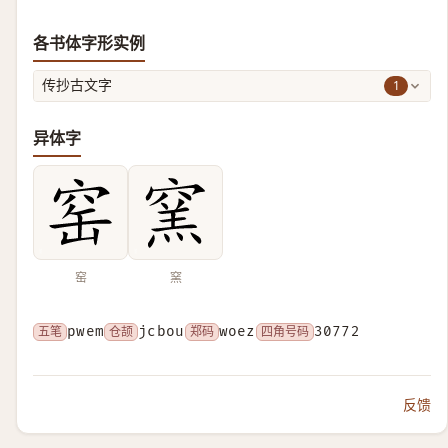
各书体字形实例
1
传抄古文字
异体字
窑
窯
五笔
pwem
仓颉
jcbou
郑码
woez
四角号码
30772
反馈