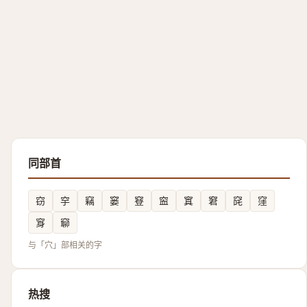
同部首
窃
穻
竊
窭
䆸
䆝
窴
窘
䆛
窪
䆤
窷
与「穴」部相关的字
热搜