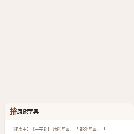
摿
康熙字典
【卯集中】【手字部】 康熙笔画：15 部外笔画：11