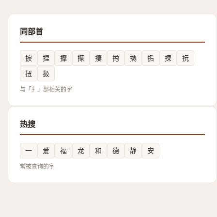
同部首
捩
捏
擵
攃
捿
搃
擕
㧨
捰
抏
扭
扱
与「扌」部相关的字
热搜
一
爱
福
龙
和
德
静
安
常被查询的字