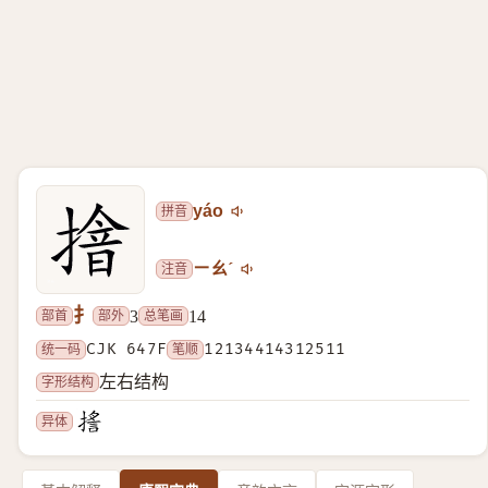
拼音
yáo
注音
ㄧㄠˊ
扌
部首
部外
总笔画
3
14
统一码
CJK 647F
笔顺
12134414312511
字形结构
左右结构
异体