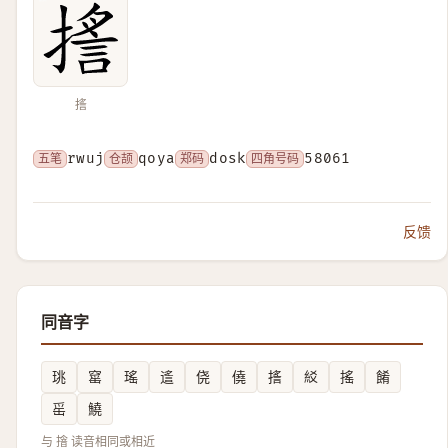
㨱
五笔
rwuj
仓颉
qoya
郑码
dosk
四角号码
58061
反馈
同音字
珧
窰
瑤
䢣
侥
僥
㨱
䋂
搖
餚
䍃
鱙
与 摿 读音相同或相近