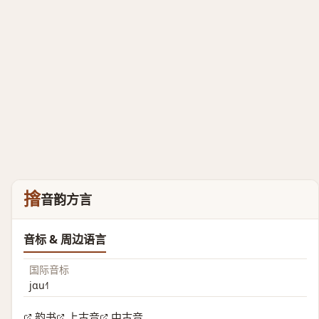
摿
音韵方言
音标 & 周边语言
国际音标
jɑu˧˥
韵书
上古音
中古音