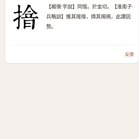
【楊愼·字說】同愔。於金切。【淮南子·
兵略訓】推其摿摿，擠其揭揭，此謂因
勢。
反馈