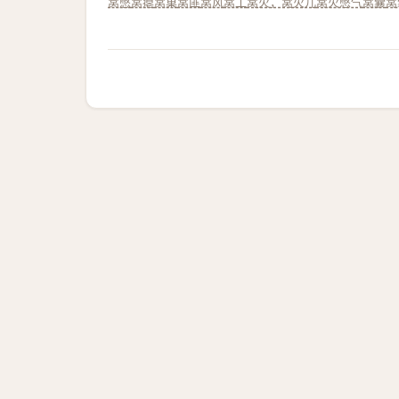
窝憋
窝瘪
窝巢
窝匪
窝风
窝工
窝火，窝火儿
窝火憋气
窝囊
窝