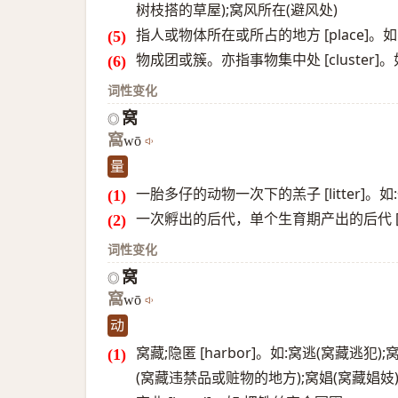
树枝搭的草屋);窝风所在(避风处)
指人或物体所在或所占的地方 [place]。
物成团或簇。亦指事物集中处 [cluster
词性变化
窝
◎
窩
wō
量
一胎多仔的动物一次下的羔子 [litter]。
一次孵出的后代，单个生育期产出的后代 [b
词性变化
窝
◎
窩
wō
动
窝藏;隐匿 [harbor]。如:窝逃(窝藏逃犯
(窝藏违禁品或赃物的地方);窝娼(窝藏娼妓)