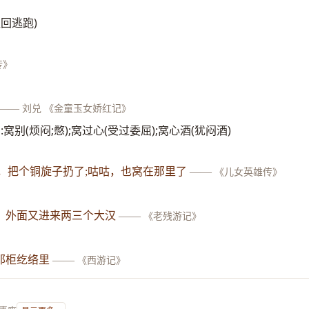
往回逃跑)
传》
——
刘兑 《金童玉女娇红记》
如:窝别(烦闷;憋);窝过心(受过委屈);窝心酒(犹闷酒)
镗，把个铜旋子扔了;咕咕，也窝在那里了
——
《儿女英雄传》
，外面又进来两三个大汉
——
《老残游记》
那柜纥络里
——
《西游记》