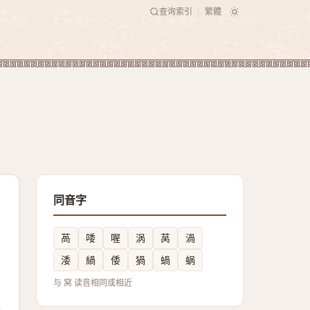
查询索引
繁體
|
同音字
萵
唩
喔
涡
莴
渦
涹
緺
倭
猧
蝸
蜗
与 窝 读音相同或相近