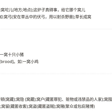
如:窝坨儿(地方;地点);这炉子真碍事，给它挪个窝儿
]。如:窝弓(安在草丛中的伏弓，用以射杀野兽);草长成窝
如:一窝十只小猪
rood]。如:一窝小鸡
);窝顿(窝藏);窝隐 (窝藏);窝户(藏匿罪犯、赃物或违禁品的人家);窝囤
;窝留(藏匿收客);窝盗(藏匿盗贼);窝赌(聚众或包庇赌博)