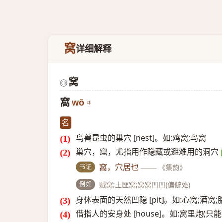
窝
详细解释
窝
◎
窩
wō
名
鸟兽昆虫的巢穴 [nest]。如:鸡窝;鸟窝
巢穴，窟，尤指用作隐藏或避难用的洞穴
书证
窩，穴居也
——
《集韵》
例如
贼窝;土匪窝;窝窝凹凹(偏僻处)
身体表面的天然凹隐 [pit]。如:心窝;酒窝
借指人的安身处 [house]。如:窝里炮(