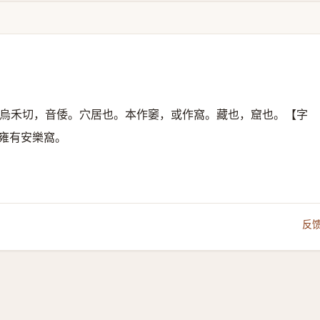
烏禾切，音倭。穴居也。本作䆧，或作窩。藏也，窟也。【字
雍有安樂窩。
反