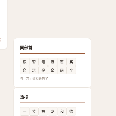
馈
同部首
䆻
窗
竈
䆞
窰
䆕
䆗
窍
窪
窑
窈
穻
与「穴」部相关的字
热搜
一
爱
福
龙
和
德