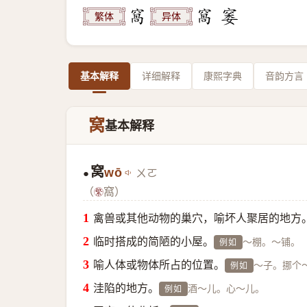
繁体
异体
基本解释
详细解释
康熙字典
音韵方言
窝
基本解释
窝
wō
ㄨㄛ
●
（
窩）
禽兽或其他动物的巢穴，喻坏人聚居的地方
临时搭成的简陋的小屋。
～棚。～铺。
例如
喻人体或物体所占的位置。
～子。挪个
例如
洼陷的地方。
酒～儿。心～儿。
例如