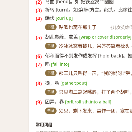
弯曲 [bend]。如:把铁丝窝个圆圈
折转 [turn]。如:窝脖(方言。缩头。比喻
蜷伏
[curl up]
书证
咕唧也窝在那里了
——
《儿女英雄
胡乱裹缠、蒙盖
[wrap or cover disorderly]
书证
冷冰冰窝着被儿，呆答答靠着枕头
郁积而得不到发作或发挥 [hold back]。
陷
[fall into]
书证
那三儿只叫得一声，“我的妈呀!”
撮，噘
[gather;pout]
书证
只见陶三窝起嘴唇，打了两个胡哨
团弄，卷
[orll;roll sth.into a ball]
书证
须臾，剃下发来，窝作一团，塞在
常用词组