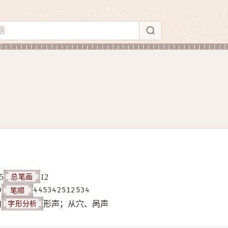
总笔画
5
12
笔顺
D
445342512534
字形分析
构
形声；从穴、呙声