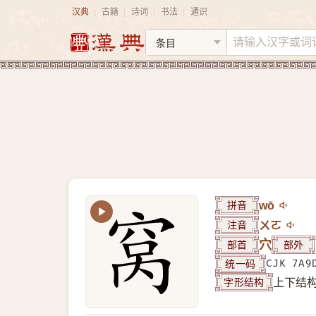
汉典
古籍
诗词
书法
通识
|
|
|
|
拼音
wō
注音
ㄨㄛ
部首
穴
部外
统一码
CJK 7A9
字形结构
上下结