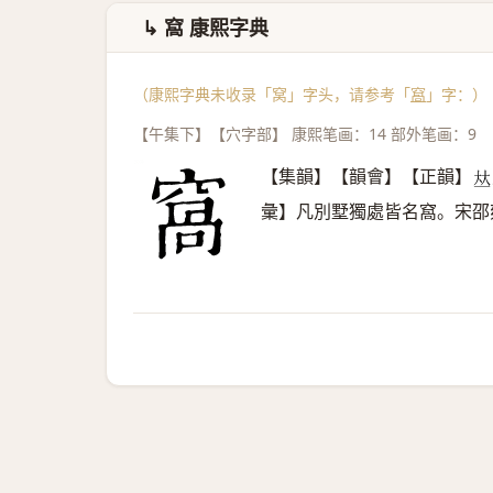
↳ 窩 康熙字典
（康熙字典未收录「窝」字头，请参考「
窩
」字：）
【午集下】【穴字部】 康熙笔画：14 部外笔画：9
【集韻】【韻會】【正韻】
𠀤
彙】凡別墅獨處皆名窩。宋邵