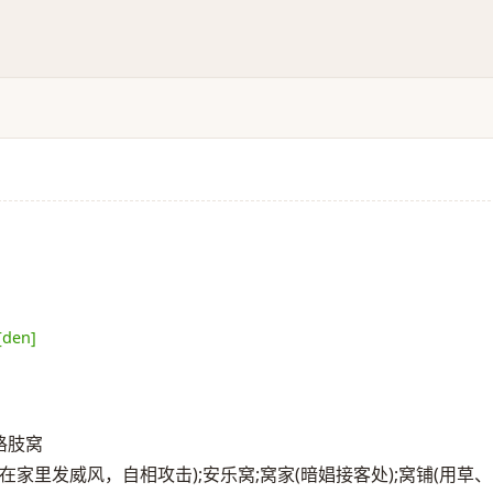
[den]
;胳肢窝
只能在家里发威风，自相攻击);安乐窝;窝家(暗娼接客处);窝铺(用草、