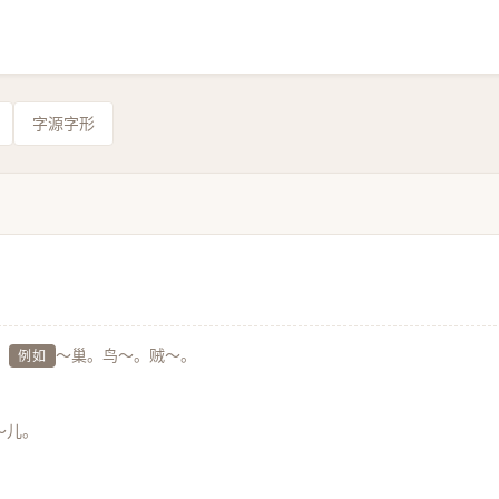
字源字形
。
～巢。鸟～。贼～。
例如
～儿。