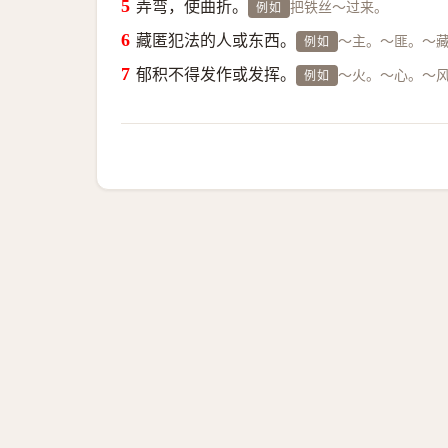
弄弯，使曲折。
把铁丝～过来。
例如
藏匿犯法的人或东西。
～主。～匪。～藏（
例如
郁积不得发作或发挥。
～火。～心。～
例如