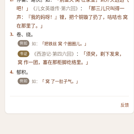
：
吧！」
《儿女英雄传·第六回》
「那三儿只叫得一
声：『我的妈呀！』镗，把个铜镟了扔了，咕咭也 窝
在那里了。」
卷、绕。
3.
例如
如：
「把铁丝 窝 个圈圈儿。」
书证
《西游记·第四六回》
：
「须臾，剃下发来，
窝 作一团，塞在那柜脚纥络里。」
郁积。
4.
例如
如：
「 窝 了一肚子气。」
反馈