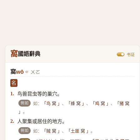
窩
國語辭典
书证
窩
wō
ㄨㄛ
名
鸟兽昆虫等的巢穴。
1.
例如
如：
、
、
、
「鸟 窝 」
「蜂 窝 」
「鸡 窝 」
「猪 窝
。
」
人聚集或居住的地方。
2.
例如
如：
、
。
「贼 窝 」
「土匪 窝 」