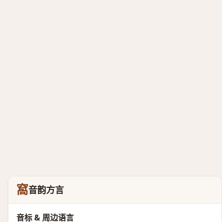
窩
音韵方言
音标 & 周边语言