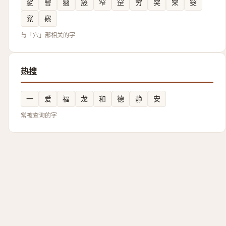
窆
䆵
窡
窚
窄
䆙
穷
突
穼
窔
䆓
窱
与「穴」部相关的字
热搜
一
爱
福
龙
和
德
静
安
常被查询的字