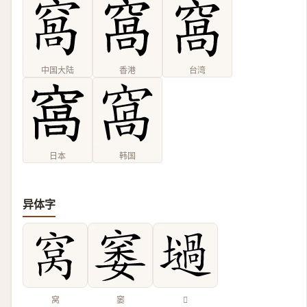
中国大陆
香港
台湾
日本
韩国
异体字
窝
䆧
𡑟