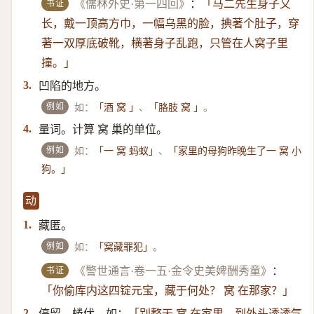
书证
《儒林外史·第一四回》
：
「马二先生身子又
长，戴一顶高方巾，一幅乌黑的脸，捵著个肚子，穿
著一双厚底破靴，横著身子乱跑，只管在人窝子里
撞。」
凹陷的地方。
3.
例如
如：
、
。
「酒 窝 」
「胳肢 窝 」
量词。计算 窝 巢的单位。
4.
例如
如：
、
「一 窝 蚂蚁」
「家里的母狗昨晚生了一 窝 小
狗。」
动
藏匿。
1.
例如
如：
。
「窝藏罪犯」
书证
《警世通言·卷一五·金令史美婢酬秀童》
：
「你偷库内这四锭元宝，藏于何处？ 窝 在那家？」
停留、蜷伏。如：
2.
「别整天 窝 在家里，到外头透透气