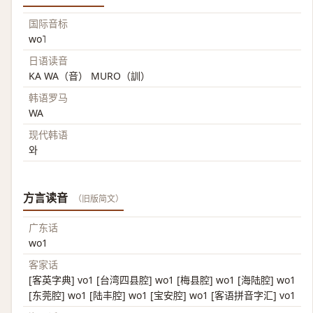
国际音标
wo˥
日语读音
KA WA（音） MURO（訓）
韩语罗马
WA
现代韩语
와
方言读音
（旧版简文）
广东话
wo1
客家话
[客英字典] vo1 [台湾四县腔] wo1 [梅县腔] wo1 [海陆腔] wo1
[东莞腔] wo1 [陆丰腔] wo1 [宝安腔] wo1 [客语拼音字汇] vo1