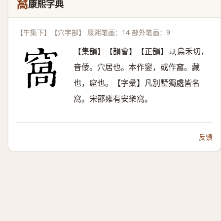
窩
康熙字典
【午集下】【穴字部】 康熙笔画：14 部外笔画：9
【集韻】【韻會】【正韻】
烏禾切，
𠀤
音倭。穴居也。本作䆧，或作窩。藏
也，窟也。【字彙】凡別墅獨處皆名
窩。宋邵雍有安樂窩。
反馈