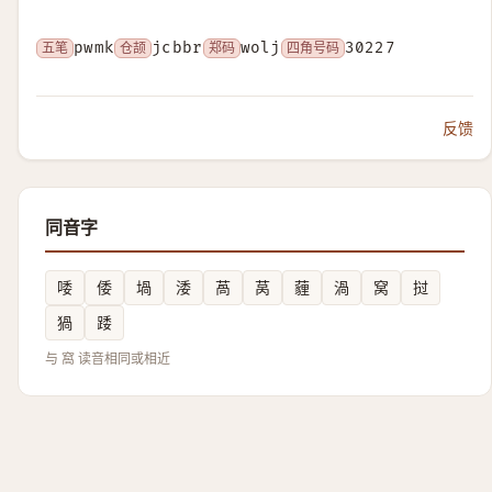
五笔
pwmk
仓颉
jcbbr
郑码
wolj
四角号码
30227
反馈
同音字
唩
倭
堝
涹
萵
莴
薶
渦
窝
挝
猧
踒
与 窩 读音相同或相近