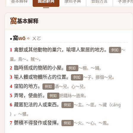
基本解释
國語辭典
康熙字典
音韵方言
字源字
窩
基本解释
窩
wō
ㄨㄛ
●
禽獸或其他動物的巢穴，喻壞人聚居的地方。
～
例如
巢。鳥～。賊～。
臨時搭成的簡陋的小屋。
～棚。～鋪。
例如
喻人體或物體所占的位置。
～子。挪個～兒。
例如
窪陷的地方。
酒～兒。心～兒。
例如
弄彎，使曲折。
把鐵絲～過來。
例如
藏匿犯法的人或東西。
～主。～匪。～藏（cáng
例如
）。～髒。
鬱積不得發作或發揮。
～火。～心。～風。
例如