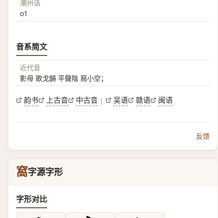
潮州话
o1
音系简文
近代音
影母 歌戈韻 平聲陰 窩小空；
韵书
上古音
中古音
吴语
赣语
闽语
|
反馈
窩
字源字形
字形对比