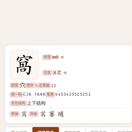
拼音
wō
注音
ㄨㄛ
穴
部首
部外
总笔画
5
13
统一码
CJK 7AA9
笔顺
4453425525251
字形结构
上下结构
简体
异体