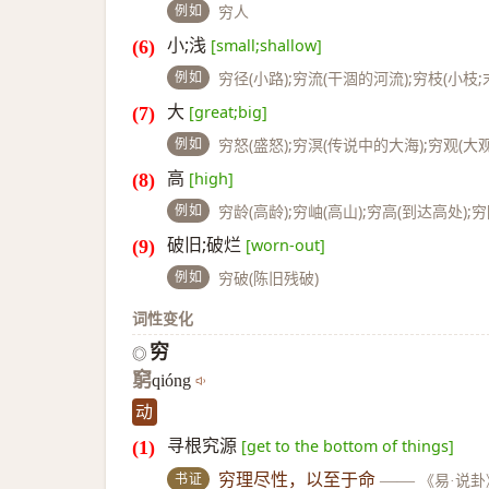
例如
穷人
小;浅
[small;shallow]
例如
穷径(小路);穷流(干涸的河流);穷枝(小枝;末
大
[great;big]
例如
穷怒(盛怒);穷溟(传说中的大海);穷观(大观
高
[high]
例如
穷龄(高龄);穷岫(高山);穷高(到达高处);
破旧;破烂
[worn-out]
例如
穷破(陈旧残破)
词性变化
穷
◎
窮
qióng
动
寻根究源
[get to the bottom of things]
书证
穷理尽性，以至于命
——
《易·说卦