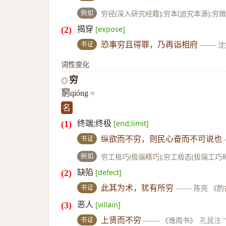
例如
穷径(深入研究经籍);穷本(追究本源);穷
揭穿
[expose]
书证
恐事穷且得罪，乃再诣相府
——
沈
词性变化
穷
◎
窮
qióng
名
终端;终极
[end;limit]
书证
纵欲而不穷，则民心奋而不可说也
例如
穷工极巧(极端精巧);穷工极态(极端工巧和
缺陷
[defect]
书证
此其为术，犹有所穷
——
陈亮 《酌
恶人
[villain]
书证
上贤而不穷
——
《逸周书》
孔晁注: