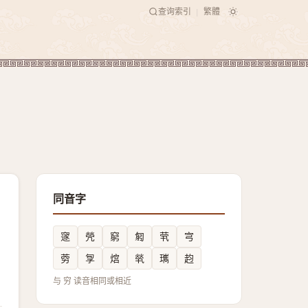
查询索引
繁體
|
同音字
䆳
焭
窮
匑
茕
宆
䓖
㝁
熍
㷀
㼇
赹
与 穷 读音相同或相近