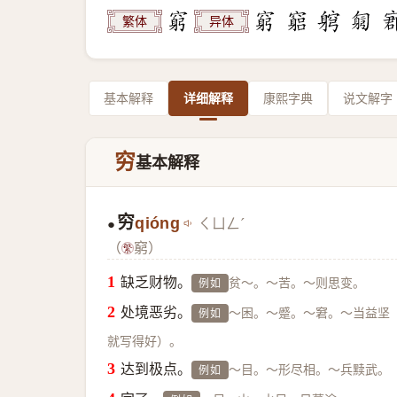
繁体
异体
基本解释
详细解释
康熙字典
说文解字
穷
基本解释
穷
qióng
ㄑㄩㄥˊ
●
（
窮）
缺乏财物。
贫～。～苦。～则思变。
例如
处境恶劣。
～困。～蹙。～窘。～当益坚
例如
就写得好）。
达到极点。
～目。～形尽相。～兵黩武。
例如