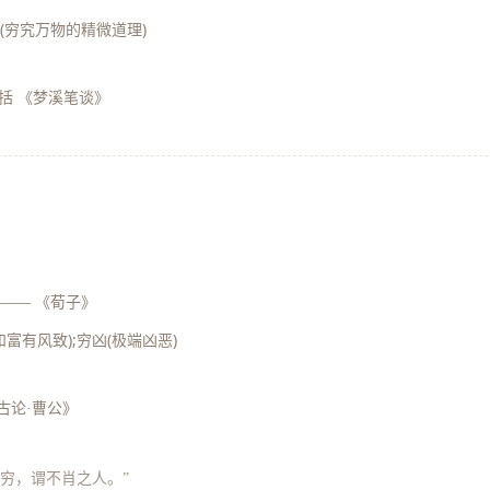
微(穷究万物的精微道理)
括 《梦溪笔谈》
——
《荀子》
富有风致);穷凶(极端凶恶)
古论·曹公》
“穷，谓不肖之人。”