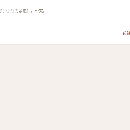
寻；②尽力紧追）。～究。
反