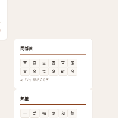
馈
同部首
䆘
䇁
窋
窞
窧
䆲
䆬
䆫
窤
䆮
䆭
䆣
与「穴」部相关的字
热搜
一
爱
福
龙
和
德