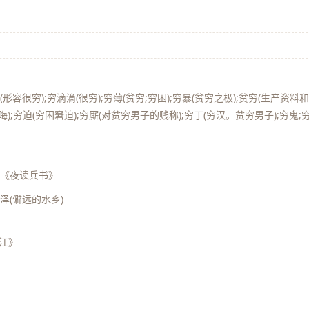
(形容很穷);穷滴滴(很穷);穷薄(贫穷;穷困);穷暴(贫穷之极);贫穷(生产资料
;穷迫(穷困窘迫);穷厮(对贫穷男子的贱称);穷丁(穷汉。贫穷男子);穷鬼;
 《夜读兵书》
穷泽(僻远的水乡)
涉江》