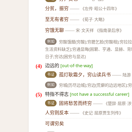
分贫，振穷
——
《左传·昭公十四年》
至无有者穷
——
《荀子·大略》
穷饿无聊
——
宋·文天祥 《指南录后序》
例如
穷酸饿醋(穷酸);穷腮乞脸(穷酸相);穷拉拉
生活资料缺乏);穷通显晦(困窘、亨通、显赫、背晦)
日子;穷达(困穷与显达)
边远的
[out-of-the-way]
书证
孤灯耿霜夕，穷山读兵书
——
陆游
例如
穷城(历尽边城);穷边(荒僻的边远地区);
特指不得志
[not have a successful career]
书证
固将愁苦而终穷
——
《楚辞·屈原·
人穷则反本
——
《史记·屈原贾生列传》
可谓穷矣