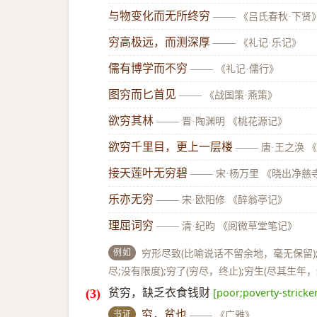
与物变化而无所终穷
——
《吕氏春秋·下贤
穷高极远，而测深厚
——
《礼记·乐记》
儒有博学而不穷
——
《礼记·儒行》
图穷而匕首见
——
《战国策·燕策》
欲穷其林
——
晋·陶渊明 《桃花源记》
欲穷千里目，更上一层楼
——
唐·王之涣 
接天莲叶无穷碧
——
宋·杨万里 《晓出净慈
乐亦无穷
——
宋·欧阳修 《醉翁亭记》
理屈词穷
——
清·纪昀 《阅微草堂笔记》
例如
穷形尽致(比喻说话不留余地，毫无保留);
尽;没有限度);穷了(穷尽，终止);穷生(尽其生年，
贫穷，缺乏衣食钱财
[poor;poverty-stricke
书证
穷，贫也
——
《广雅》