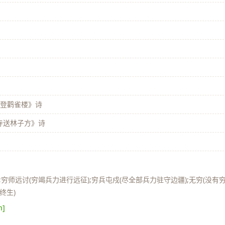
》
《登鹳雀楼》诗
寺送林子方》诗
穷师远讨(穷竭兵力进行远征);穷兵屯戍(尽全部兵力驻守边疆);无穷(没有
终生)
n]