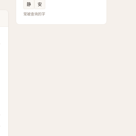
静
安
常被查询的字
，