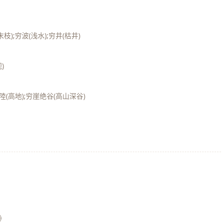
枝);穷波(浅水);穷井(枯井)
)
穷陸(高地);穷崖绝谷(高山深谷)
》