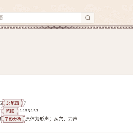
总笔画
5
7
笔顺
7
4453453
字形分析
构
原体为形声；从穴、力声