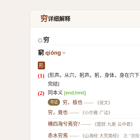
穷
详细解释
穷
◎
窮
qióng
形
(形声。从穴，躬声。躬，身体，身在穴下
完结)
同本义
[end;limit]
书证
穷，极也
——
《说文》
穷，竟也
——
《小尔雅·广诂》
横四海兮焉穷?
——
《楚辞·九歌·云中君》
赤水穷焉
——
《山海经·大荒南经》
注:“流