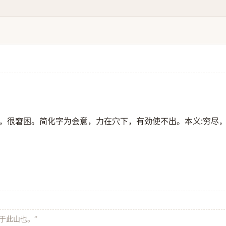
，很窘困。简化字为会意，力在穴下，有劲使不出。本义:穷尽
极于此山也。”