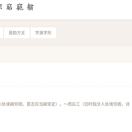
音韵方言
字源字形
（处境越穷困，意志应当越坚定）。～而后工（旧时指文人处境穷困，诗