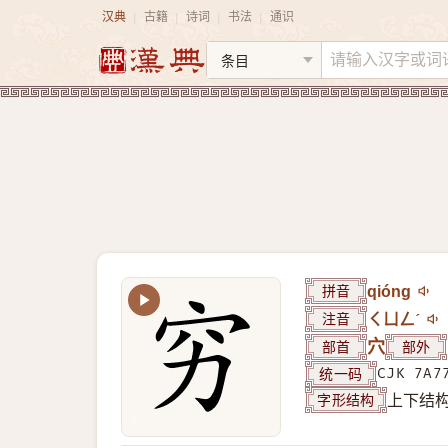
汉典
古籍
诗词
书法
通识
|
|
|
|
拼音
qióng
注音
ㄑㄩㄥˊ
部首
穴
部外
统一码
CJK 7A7
字形结构
上下结