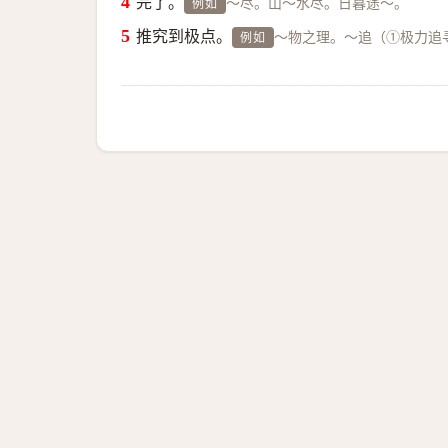
完了。
～尽。山～水尽。日暮途～。
例如
推究到极点。
～物之理。～追（①极力追
例如