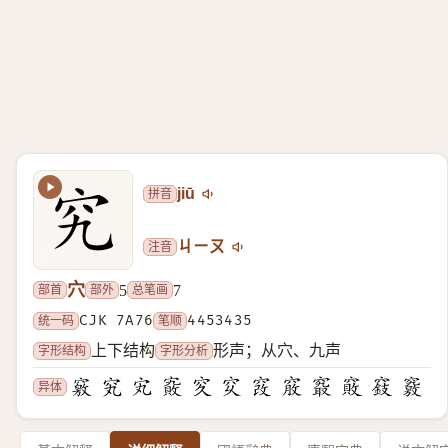
拼音
jiū
注音
ㄐㄧㄡ
穴
部首
部外
总笔画
5
7
统一码
CJK 7A76
笔顺
4453435
字形结构
字形分析
上下结构
形声；从穴、九声
异体