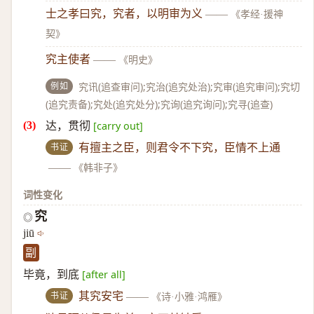
士之孝曰究，究者，以明审为义
——
《孝经·援神
契》
究主使者
——
《明史》
例如
究讯(追查审问);究治(追究处治);究审(追究审问);究切
(追究责备);究处(追究处分);究询(追究询问);究寻(追查)
达，贯彻
[carry out]
书证
有擅主之臣，则君令不下究，臣情不上通
——
《韩非子》
词性变化
究
◎
jiū
副
毕竟，到底
[after all]
书证
其究安宅
——
《诗·小雅·鸿雁》