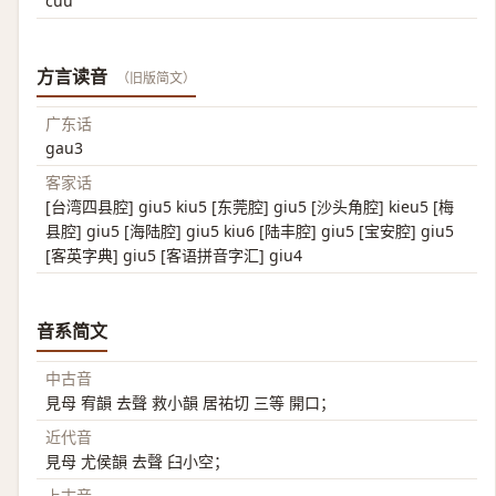
cứu
方言读音
（旧版简文）
广东话
gau3
客家话
[台湾四县腔] giu5 kiu5 [东莞腔] giu5 [沙头角腔] kieu5 [梅
县腔] giu5 [海陆腔] giu5 kiu6 [陆丰腔] giu5 [宝安腔] giu5
[客英字典] giu5 [客语拼音字汇] giu4
音系简文
中古音
見母 宥韻 去聲 救小韻 居祐切 三等 開口；
近代音
見母 尤侯韻 去聲 臼小空；
上古音