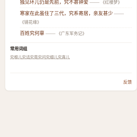
独见环儿仍是先前，究不甚钟爱
——
《红楼梦》
寒家在此虽住了三代，究系寄居，亲友甚少
——
《镜花缘》
百姓究何辜
——
《广东军务记》
常用词组
究根儿
究诘
究竟
究问
究细儿
究真儿
反馈