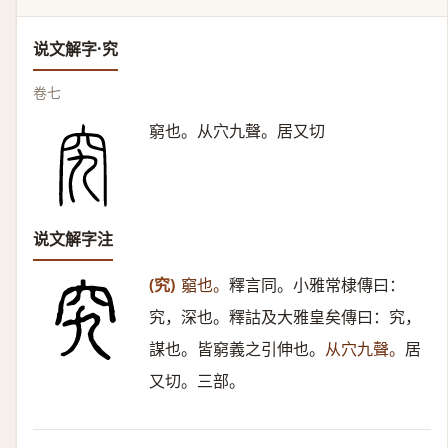
说文解字·究
卷七
窮也。从穴九聲。居又切
说文解字注
(究)
竆也。
釋言同。小雅常棣傳曰：
究，深也。釋詁及大雅皇矣傳曰：究，
謀也。皆窮義之引伸也。
从穴九聲。
居
又切。三部。