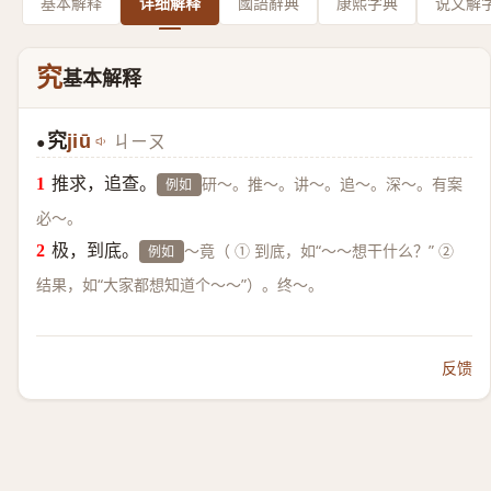
基本解释
详细解释
國語辭典
康熙字典
说文解
究
基本解释
究
jiū
ㄐㄧㄡ
●
推求，追查。
研～。推～。讲～。追～。深～。有案
例如
必～。
极，到底。
～竟（ ① 到底，如“～～想干什么？” ②
例如
结果，如“大家都想知道个～～”）。终～。
反馈