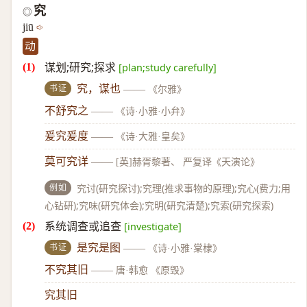
究
◎
jiū
动
谋划;研究;探求
[plan;study carefully]
书证
究，谋也
——
《尔雅》
不舒究之
——
《诗·小雅·小弁》
爰究爰度
——
《诗·大雅·皇矣》
莫可究详
——
[英]赫胥黎著、 严复译《天演论》
例如
究讨(研究探讨);究理(推求事物的原理);究心(费力;用
心钻研);究味(研究体会);究明(研究清楚);究索(研究探索)
系统调查或追查
[investigate]
书证
是究是图
——
《诗·小雅·棠棣》
不究其旧
——
唐·韩愈 《原毁》
究其旧