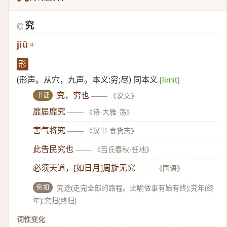
究
◎
jiū
形
(形声。从穴，九声。本义:穷;尽) 同本义
[limit]
书证
究，穷也
——
《说文》
靡届靡究
——
《诗·大雅·荡》
害气将究
——
《汉书·食货志》
此告民究也
——
《吕氏春秋·任地》
必须天道，[如日月]周旋无究
——
《国语》
例如
究途(走完全部的路程。比喻做事有始有终);究年(终
年);究归(终归)
词性变化