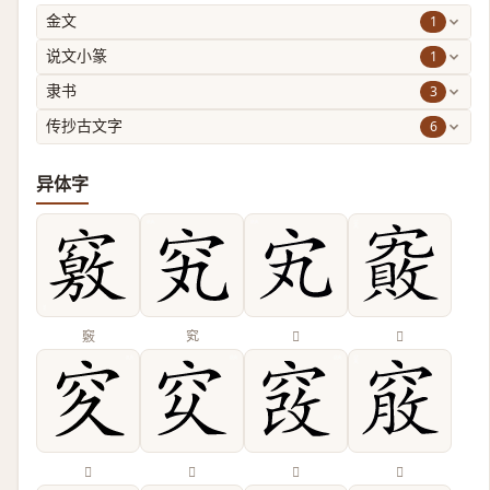
1
金文
1
说文小篆
3
隶书
6
传抄古文字
异体字
竅
䆒
𡧄
𡫄
𥤯
𥤳
𥦄
𥦵