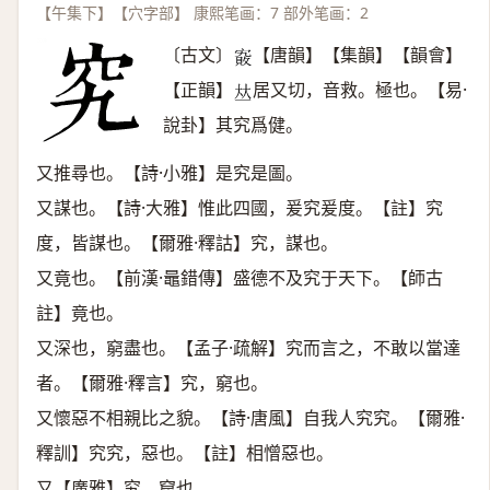
【午集下】【穴字部】 康熙笔画：7 部外笔画：2
〔古文〕
【唐韻】【集韻】【韻會】
𡫄
【正韻】
居又切，音救。極也。【易·
𠀤
說卦】其究爲健。
又推尋也。【詩·小雅】是究是圖。
又謀也。【詩·大雅】惟此四國，爰究爰度。【註】究
度，皆謀也。【爾雅·釋詁】究，謀也。
又竟也。【前漢·鼂錯傳】盛德不及究于天下。【師古
註】竟也。
又深也，窮盡也。【孟子·疏解】究而言之，不敢以當達
者。【爾雅·釋言】究，窮也。
又懷惡不相親比之貌。【詩·唐風】自我人究究。【爾雅·
釋訓】究究，惡也。【註】相憎惡也。
又【廣雅】究，窟也。