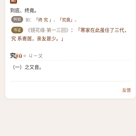
到底、终竟。
例如
如：
、
。
「终 究 」
「究竟」
书证
《镜花缘·第一三回》
：
「寒家在此虽住了三代，
究 系寄居，亲友甚少。」
究
​jiū
ㄐㄧㄡ
（一）​之又音。
反馈