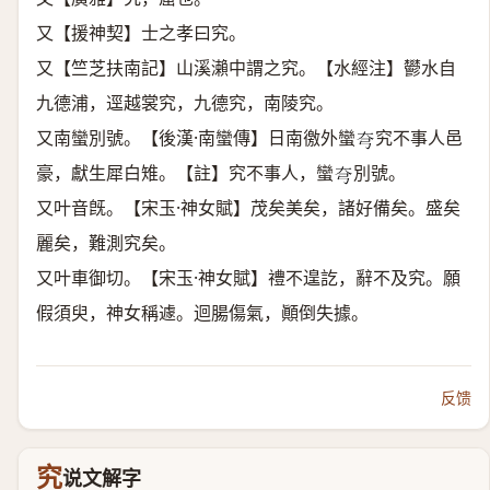
又【援神契】士之孝曰究。
又【竺芝扶南記】山溪瀨中謂之究。【水經注】鬰水自
九德浦，逕越裳究，九德究，南陵究。
又南蠻別號。【後漢·南蠻傳】日南徼外蠻
究不事人邑
𡗝
豪，獻生犀白雉。【註】究不事人，蠻
別號。
𡗝
又叶音旣。【宋玉·神女賦】茂矣美矣，諸好備矣。盛矣
麗矣，難測究矣。
又叶車御切。【宋玉·神女賦】禮不遑訖，辭不及究。願
假須臾，神女稱遽。迴腸傷氣，顚倒失據。
反馈
究
说文解字