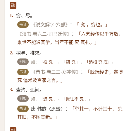
动
穷、尽。
1.
书证
《说文解字·穴部》
：
「 究 ，穷也。」
《汉书·卷六二·司马迁传》
：
「六艺经传以千万数，
累世不能通其学，当年不能 究 其礼。」
探寻、推求。
2.
例如
如：
、
、
。
「推 究 」
「研 究 」
「追根 究 底」
书证
《晋书·卷三三·郑冲传》
：
「耽玩经史，遂博
究 儒术及百家之言。」
查询、追问。
3.
例如
如：
、
。
「追 究 」
「既往不 究 」
书证
唐·韩愈〈原毁〉：
「举其一，不计其十， 究
其旧，不图其新。」
副