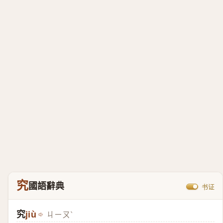
究
國語辭典
书证
究
jiù
ㄐㄧㄡˋ