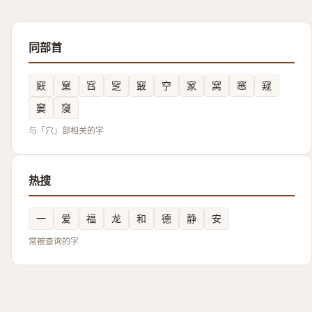
同部首
窽
窠
窞
窆
䆻
䆑
䆥
窝
窸
窥
窭
䆮
与「穴」部相关的字
热搜
一
爱
福
龙
和
德
静
安
常被查询的字