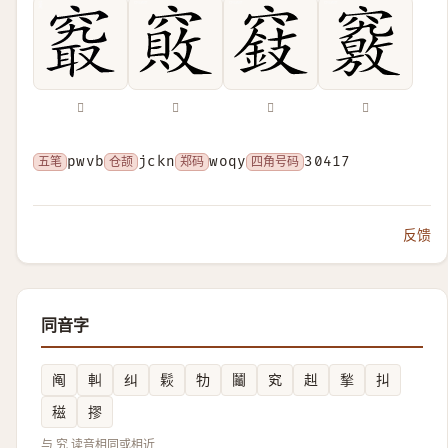
𥧖
𥨇
𥨓
𥨶
五笔
pwvb
仓颉
jckn
郑码
woqy
四角号码
30417
反馈
同音字
阄
䡂
纠
鬏
牞
鬮
䆒
赳
揫
㧃
稵
摎
与 究 读音相同或相近