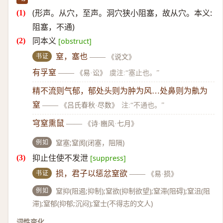
(形声。从穴，至声。洞穴狭小阻塞，故从穴。本义:
阻塞，不通)
同本义
[obstruct]
书证
窒，塞也
——
《说文》
有孚窒
——
《易·讼》
虞注:“塞止也。”
精不流则气郁，郁处头则为肿为风…处鼻则为鼽为
窒
——
《吕氏春秋·尽数》
注:“不通也。”
穹窒熏鼠
——
《诗·豳风·七月》
例如
窒塞;窒阂(闭塞，阻隔)
抑止住使不发泄
[suppress]
书证
损，君子以惩忿窒欲
——
《易·损》
例如
窒抑(阻遏;抑制);窒欲(抑制欲望);窒滞(阻碍);窒沮(阻
滞);窒郁(抑郁;沉闷);窒士(不得志的文人)
词性变化