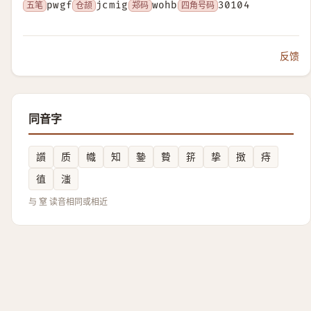
五笔
pwgf
仓颉
jcmig
郑码
wohb
四角号码
30104
反馈
同音字
䜠
质
幟
知
䥍
䞇
䇽
挚
㨖
痔
徝
滍
与 窒 读音相同或相近