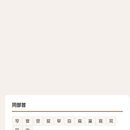
同部首
窄
䆵
窔
䆣
䆘
窃
窺
窼
窩
窕