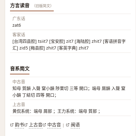
方言读音
（旧版简文）
广东话
zat6
客家话
[台湾四县腔] tsiit7 [宝安腔] zit7 [海陆腔] zhit7 [客语拼音字
汇] zid5 [梅县腔] zhit7 [客英字典] zhit7
音系简文
中古音
知母 質韻 入聲 窒小韻 陟栗切 三等 開口；端母 屑韻 入聲 窒
小韻 丁結切 四等 開口；
上古音
黄侃系统：端母 屑部 ；王力系统：端母 質部 ；
韵书
上古音
中古音
闽语
|