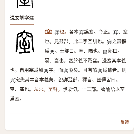
说文解字注
(窒)
也。
各本
譌塞。今正。
、窒
𡫳
𡫳
𡫳
也。見㠭部。此二字互訓也。
之隷體
𡫳
爲
。土部曰。塞、隔也。
部曰。
𡨄
𨸏
隔、塞也。塞於義不爲窒。邊塞其本義
也。自用塞爲塡
字。而
廢矣。且有讀
爲罅者。則
𡨄
𡨄
𡨄
愈失其本音本義矣。說詳㠭部。釋言、豳傳皆曰。
𡨄
窒、塞也。
从穴。至聲。
陟栗切。十二部。魯論語以室
爲窒。
反馈