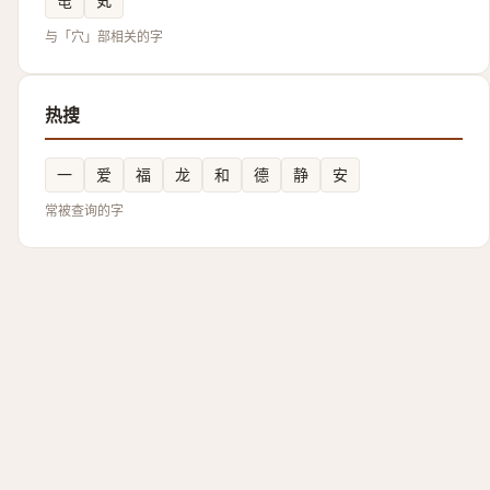
窀
䆒
与「穴」部相关的字
热搜
一
爱
福
龙
和
德
静
安
常被查询的字