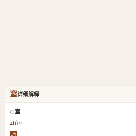
窒
详细解释
窒
◎
zhì
动