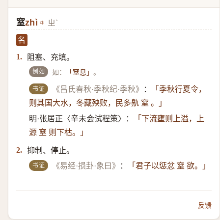
窒
zhì
ㄓˋ
名
阻塞、充填。
1.
例如
如：
。
「窒息」
书证
《吕氏春秋·季秋纪·季秋》
：
「季秋行夏令，
则其国大水，冬藏殃败，民多鼽 窒 。」
明·张居正〈辛未会试程策〉：
「下流壅则上溢，上
源 窒 则下枯。」
抑制、停止。
2.
书证
《易经·损卦·象曰》
：
「君子以惩忿 窒 欲。」
反馈