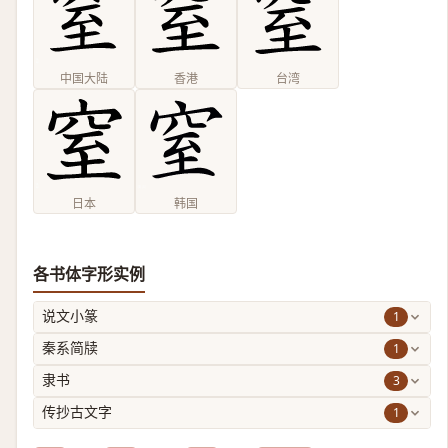
中国大陆
香港
台湾
日本
韩国
各书体字形实例
1
说文小篆
1
秦系简牍
3
隶书
1
传抄古文字