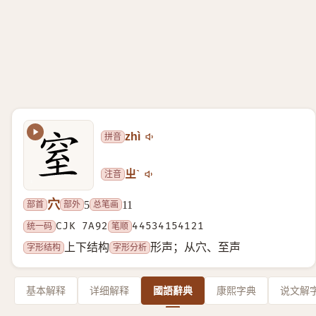
拼音
zhì
注音
ㄓˋ
穴
部首
部外
总笔画
5
11
统一码
CJK 7A92
笔顺
44534154121
字形结构
字形分析
上下结构
形声；从穴、至声
基本解释
详细解释
國語辭典
康熙字典
说文解