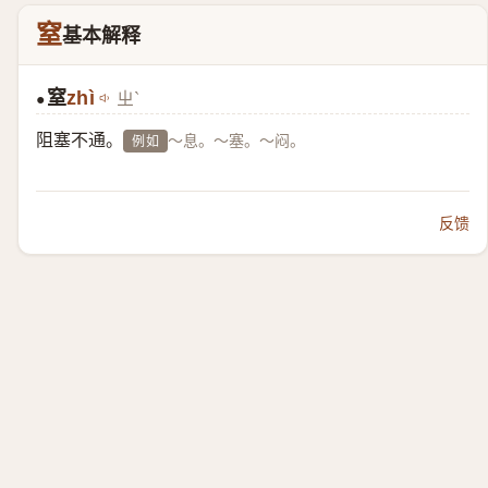
窒
基本解释
窒
zhì
ㄓˋ
●
阻塞不通。
～息。～塞。～闷。
例如
反馈