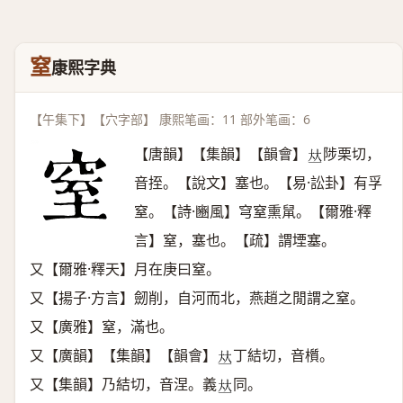
窒
康熙字典
【午集下】【穴字部】 康熙笔画：11 部外笔画：6
【唐韻】【集韻】【韻會】
陟栗切，
𠀤
音挃。【說文】塞也。【易·訟卦】有孚
窒。【詩·豳風】穹窒熏䑕。【爾雅·釋
言】窒，塞也。【疏】謂堙塞。
又【爾雅·釋天】月在庚曰窒。
又【揚子·方言】劒削，自河而北，燕趙之閒謂之窒。
又【廣雅】窒，滿也。
又【廣韻】【集韻】【韻會】
丁結切，音櫍。
𠀤
又【集韻】乃結切，音涅。義
同。
𠀤