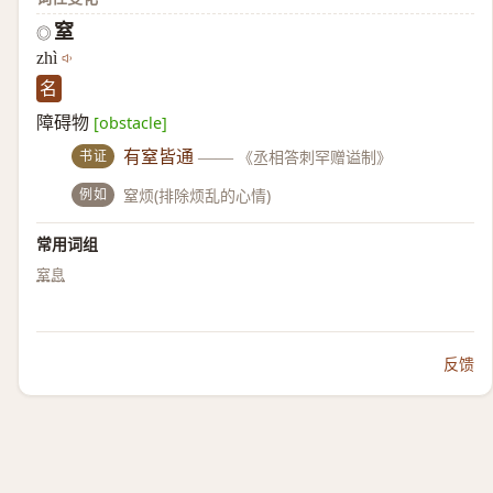
窒
◎
zhì
名
障碍物
[obstacle]
书证
有窒皆通
——
《丞相答刺罕赠谥制》
例如
窒烦(排除烦乱的心情)
常用词组
窒息
反馈