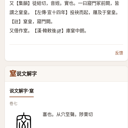
又【集韻】徒結切，音姪。實也。一曰寢門冢前闕，皆
謂之窒皇。【左傳·宣十四年】投袂而起，屨及于窒皇。
【註】窒皇，寢門闕。
又借作室。【漢·韓敕後
】庫窒中朗。
𥓓
反馈
窒
说文解字
说文解字·窒
卷七
塞也。从穴至聲。陟栗切