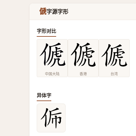
傂
字源字形
字形对比
中国大陆
香港
台湾
异体字