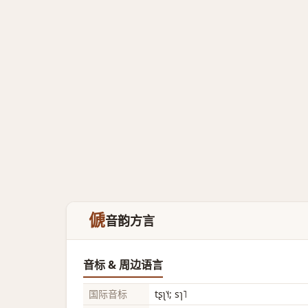
傂
音韵方言
音标 & 周边语言
国际音标
tʂʅ˥˧; sɿ˥