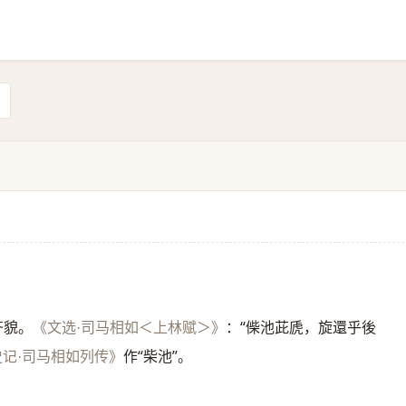
齐貌。
：“偨池茈虒，旋還乎後
《文选·司马相如＜上林赋＞》
作“柴池”。
史记·司马相如列传》