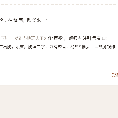
地名。在 絳 西，臨 汾水 。”
。
作“厗奚”， 颜师古 注引 孟康 曰：
志五》
《汉书·地理志下》
“厗皆當爲虒。韻書，虒厗二字，並有題音，易於相亂。……故虒誤作
反