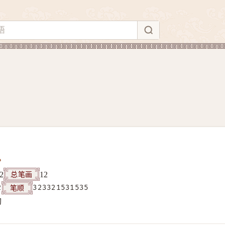
总笔画
2
12
笔顺
2
323321531535
构