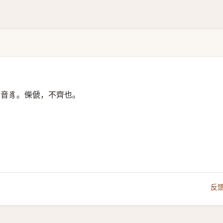
，音豸。偨傂，不齊也。
反