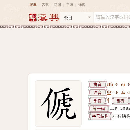
汉典
古籍
诗词
书法
通识
|
|
|
|
拼音
zhì
sī
注音
ㄓˋ
ㄙ
部首
亻
部外
统一码
CJK 508
字形结构
左右结