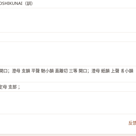
ITOSHIKUNAI（訓）
 開口；澄母 支韻 平聲 馳小韻 直離切 三等 開口；澄母 紙韻 上聲 豸小韻
母 支部 ；
反