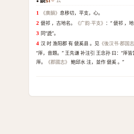
傂
sī
ㄙ
●
息移切，平支，心。
《廣韻》
傂祁 ，古地名。
：“ 傂祁 ，
《广韵·平支》
同“
虒
”。
汉 时 渔阳郡 有 傂奚县 。见
《後汉书·郡国
“厗，音題。” 王先谦 补注引 王念孙 曰：
厗。
鮑邱水 注，並作 傂奚 。”
《郡國志》