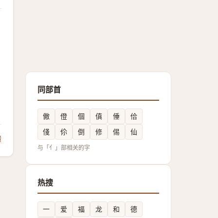
同部首
僘
僜
個
傎
倕
佮
俴
伱
倒
修
㑥
仙
馈
与「亻」部相关的字
热搜
一
爱
福
龙
和
德