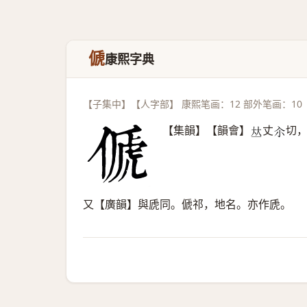
傂
康熙字典
【子集中】【人字部】 康熙笔画：12 部外笔画：10
【集韻】【韻會】
丈
切
𠀤
𡭗
又【廣韻】與虒同。傂祁，地名。亦作虒。