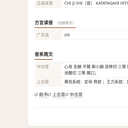
日语读音
CHI JI SHI（音） KATATAGAHI H
方言读音
（旧版简文）
广东话
zi6
音系简文
中古音
心母 支韻 平聲 斯小韻 息移切 三等
池爾切 三等 開口；
上古音
黄侃系统：定母 齊部 ；王力系统：定
韵书
上古音
中古音