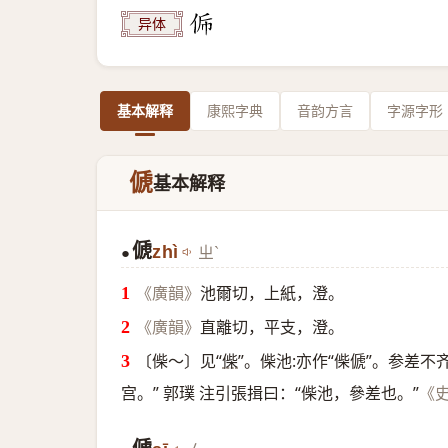
异体
基本解释
康熙字典
音韵方言
字源字形
傂
基本解释
傂
zhì
ㄓˋ
●
池爾切，上紙，澄。
《廣韻》
直離切，平支，澄。
《廣韻》
〔偨～〕见“
偨
”。偨池:亦作“偨傂”。参差不
宫。” 郭璞 注引張揖曰：“偨池，參差也。”
《