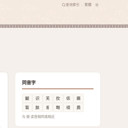
查询索引
繁體
|
同音字
䚦
识
芖
扻
俧
鐁
䀸
䏯
豸
㫼
䘭
貭
与 傂 读音相同或相近