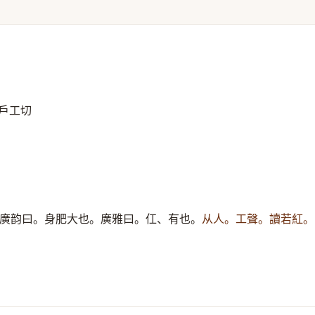
戶工切
廣韵曰。身肥大也。廣雅曰。仜、有也。
从人。工聲。讀若紅。