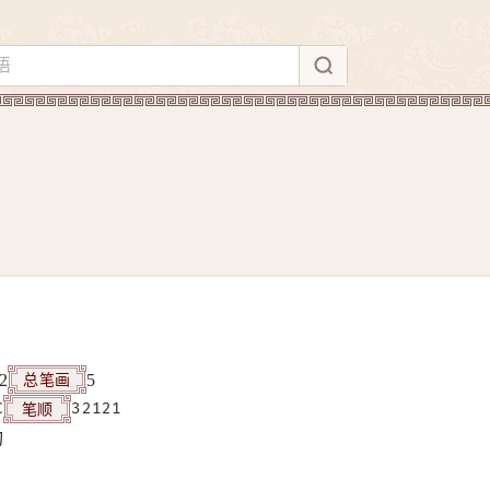
总笔画
2
5
笔顺
C
32121
构