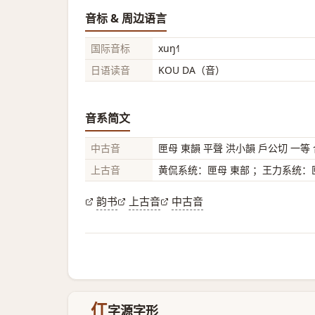
音标 & 周边语言
国际音标
xuŋ˧˥
日语读音
KOU DA（音）
音系简文
中古音
匣母 東韻 平聲 洪小韻 戶公切 一等
上古音
黄侃系统：匣母 東部 ；王力系统：匣
韵书
上古音
中古音
仜
字源字形