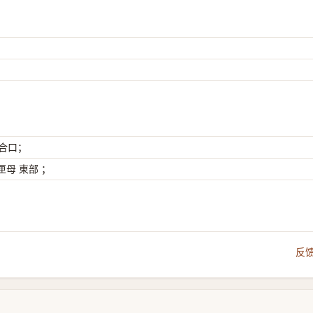
 合口；
母 東部 ；
反