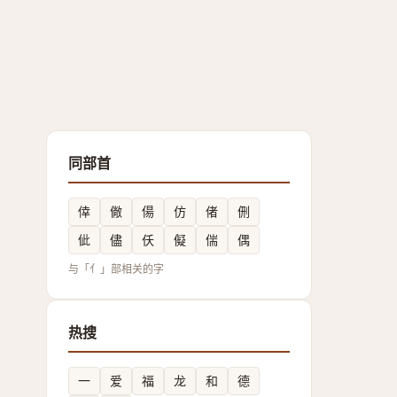
同部首
倖
僘
偒
仿
偖
侀
佌
儘
仸
儗
偳
偶
与「亻」部相关的字
热搜
一
爱
福
龙
和
德