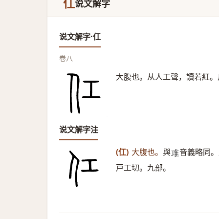
仜
说文解字
说文解字·仜
卷八
大腹也。从人工聲，讀若紅。
说文解字注
(仜)
大腹也。
與
音義略同。
𨾊
戸工切。九部。