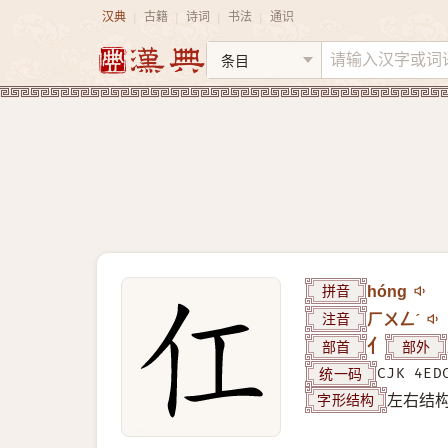
汉典
古籍
诗词
书法
通识
|
|
|
|
拼音
hóng
注音
ㄏㄨㄥˊ
部首
亻
部外
统一码
CJK 4ED
字形结构
左右结