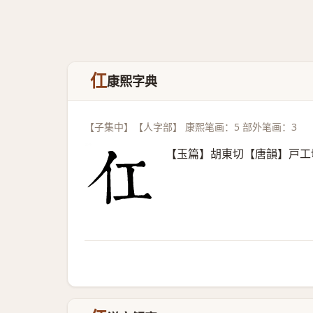
仜
康熙字典
【子集中】【人字部】 康熙笔画：5 部外笔画：3
【玉篇】胡東切【唐韻】戸工