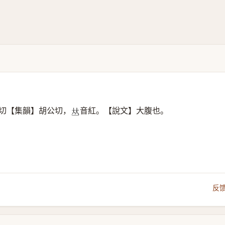
切【集韻】胡公切，
音紅。【說文】大腹也。
𠀤
反