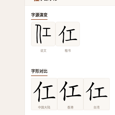
字源演变
说文
楷书
字形对比
中国大陆
香港
台湾