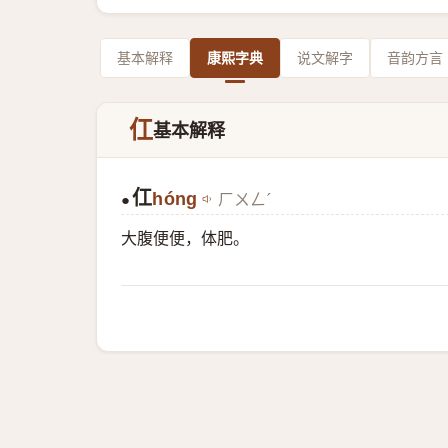
基本解释
康熙字典
说文解字
音韵方言
仜
基本解释
仜
hóng
ㄏㄨㄥˊ
●
大腹便便，体肥。