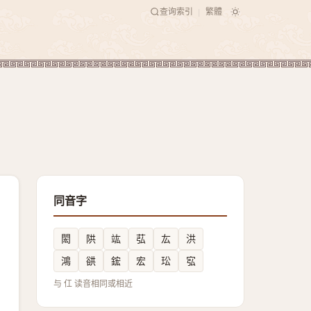
查询索引
繁體
|
同音字
閎
䧆
竑
苰
厷
洪
鴻
谼
鋐
宏
玜
宖
与 仜 读音相同或相近