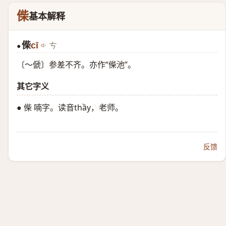
偨
基本解释
偨
cī
ㄘ
●
〔～傂〕参差不齐。亦作“偨池”。
其它字义
● 偨 喃字。读音thầy，老师。
反馈