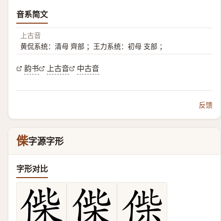
音系简文
上古音
黄侃系统：清母 齊部 ；王力系统：初母 支部 ；
韵书
上古音
中古音
反馈
偨
字源字形
字形对比