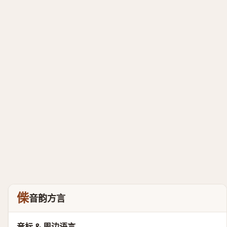
偨
音韵方言
音标 & 周边语言