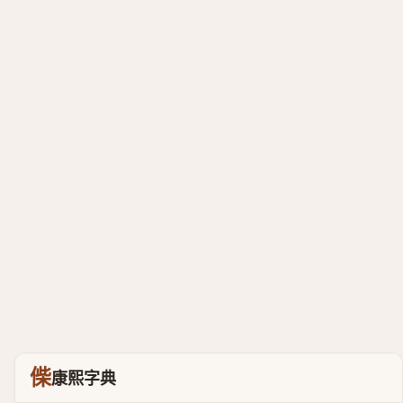
偨
康熙字典