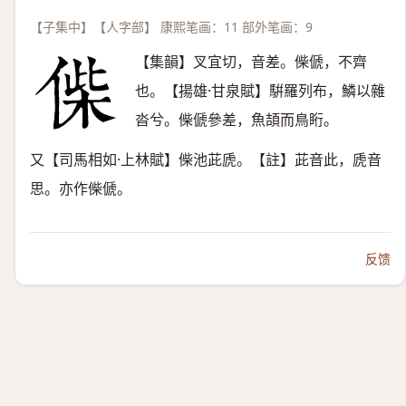
【子集中】【人字部】 康熙笔画：11 部外笔画：9
【集韻】叉宜切，音差。偨傂，不齊
也。【揚雄·甘泉賦】騈羅列布，鱗以雜
沓兮。偨傂參差，魚頡而鳥䀪。
又【司馬相如·上林賦】偨池茈虒。【註】茈音此，虒音
思。亦作偨傂。
反馈