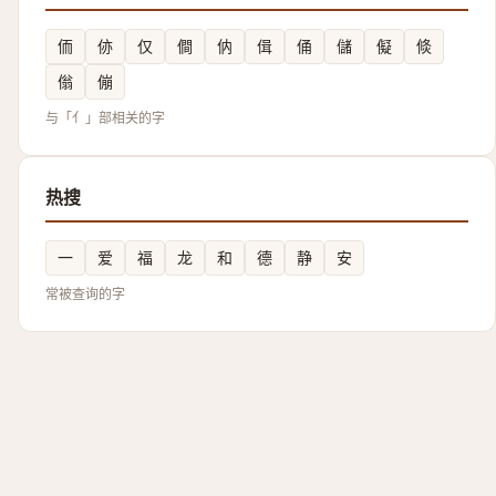
侕
㑊
仅
僴
㐻
偮
俑
儲
儗
倐
傟
傰
与「亻」部相关的字
热搜
一
爱
福
龙
和
德
静
安
常被查询的字