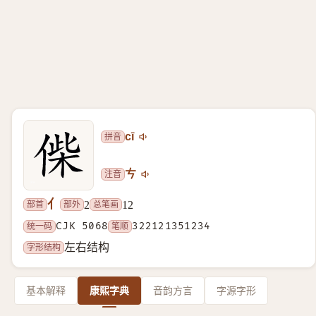
拼音
cī
注音
ㄘ
亻
部首
部外
总笔画
2
12
统一码
CJK 5068
笔顺
322121351234
字形结构
左右结构
基本解释
康熙字典
音韵方言
字源字形