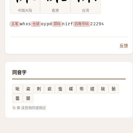
中国大陆
香港
台湾
五笔
whxs
仓颉
oypd
郑码
nirf
四角号码
22294
反馈
同音字
呲
粢
刺
疵
䖪
嵯
㠿
縒
跐
骴
齹
髊
与 偨 读音相同或相近