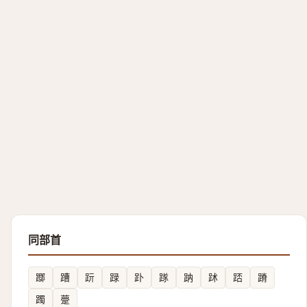
同部首
䠬
蹧
䟚
䟿
䟔
䠔
䟜
䟣
踎
蹐
躅
䠢