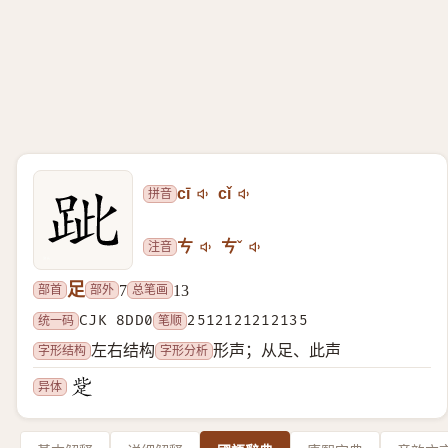
拼音
cī
cǐ
注音
ㄘ
ㄘˇ
足
部首
部外
总笔画
7
13
统一码
CJK 8DD0
笔顺
2512121212135
字形结构
字形分析
左右结构
形声；从足、此声
异体