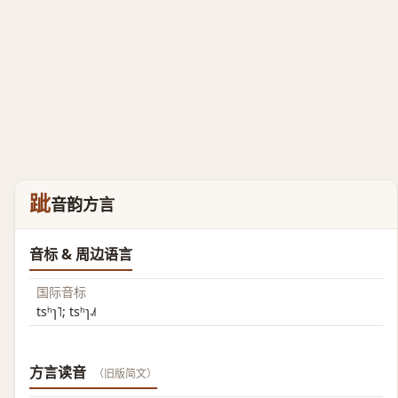
跐
音韵方言
音标 & 周边语言
国际音标
tsʰɿ˥; tsʰɿ˨˩˦
方言读音
（旧版简文）