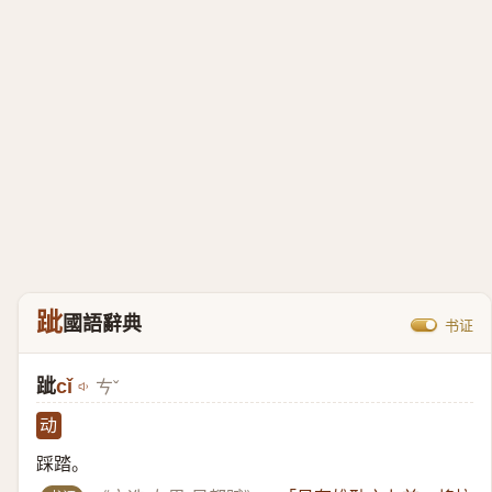
跐
國語辭典
书证
跐
cǐ
ㄘˇ
动
踩踏。