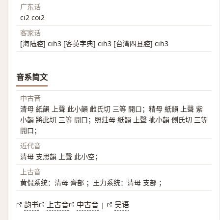
广东话
ci2 coi2
客家话
[海陆腔] cih3 [客英字典] cih3 [台湾四县腔] cih3
音系简文
中古音
清母 紙韻 上聲 此小韻 雌氏切 三等 開口；精母 紙韻 上聲 紫
小韻 將此切 三等 開口；照莊母 紙韻 上聲 㧗小韻 側氏切 三等
開口；
近代音
清母 支思韻 上聲 此小空；
上古音
黄侃系统：清母 齊部 ；王力系统：清母 支部 ；
韵书
上古音
中古音
吴语
|