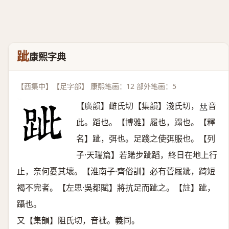
跐
康熙字典
【酉集中】【足字部】 康熙笔画：12 部外笔画：5
【廣韻】雌氏切【集韻】淺氏切，
音
𠀤
此。蹈也。【博雅】履也，蹋也。【釋
名】跐，弭也。足踐之使弭服也。【列
子·天瑞篇】若躇步跐蹈，終日在地上行
止，奈何憂其壞。【淮南子·齊俗訓】必有菅屩跐，踦短
褐不完者。【左思·吳都賦】將抗足而跐之。【註】跐，
躡也。
又【集韻】阻氏切，音䘣。義同。