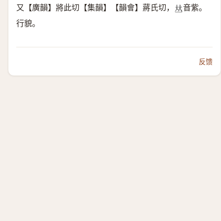
又【廣韻】將此切【集韻】【韻會】蔣氏切，
音紫。
𠀤
行貌。
反馈