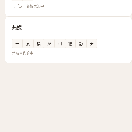
与「足」部相关的字
热搜
一
爱
福
龙
和
德
静
安
常被查询的字